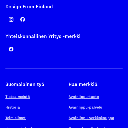
Design From Finland
Yhteiskunnallinen Yritys -merkki
Suomalainen työ
Hae merkkiä
Tietoa meistä
Avainlippu-tuote
Historia
Avainlippu-palvelu
Toimielimet
Avainlippu-verkkokauppa