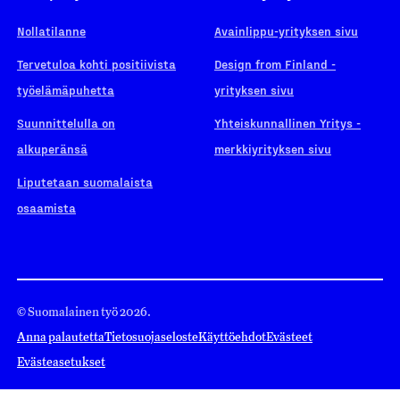
Nollatilanne
Avainlippu-yrityksen sivu
Tervetuloa kohti positiivista
Design from Finland -
työelämäpuhetta
yrityksen sivu
Suunnittelulla on
Yhteiskunnallinen Yritys -
alkuperänsä
merkkiyrityksen sivu
Liputetaan suomalaista
osaamista
© Suomalainen työ 2026.
Anna palautetta
Tietosuojaseloste
Käyttöehdot
Evästeet
Evästeasetukset