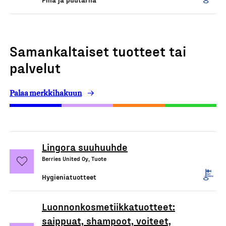
Samankaltaiset tuotteet tai
palvelut
Palaa merkkihakuun
Lingora suuhuuhde
Berries United Oy, Tuote
Hygieniatuotteet
Luonnonkosmetiikkatuotteet:
saippuat, shampoot, voiteet,