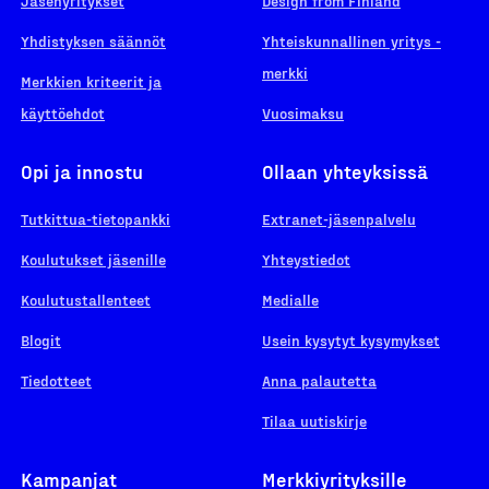
Jäsenyritykset
Design from Finland
Yhdistyksen säännöt
Yhteiskunnallinen yritys -
merkki
Merkkien kriteerit ja
käyttöehdot
Vuosimaksu
Opi ja innostu
Ollaan yhteyksissä
Tutkittua-tietopankki
Extranet-jäsenpalvelu
Koulutukset jäsenille
Yhteystiedot
Koulutustallenteet
Medialle
Blogit
Usein kysytyt kysymykset
Tiedotteet
Anna palautetta
Tilaa uutiskirje
Kampanjat
Merkkiyrityksille