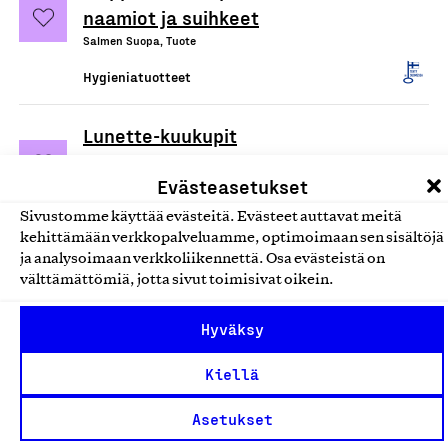
naamiot ja suihkeet
Salmen Suopa, Tuote
Hygieniatuotteet
Lunette-kuukupit
Hexamer Oy, Tuote
Evästeasetukset
Hygieniatuotteet
Sivustomme käyttää evästeitä. Evästeet auttavat meitä
kehittämään verkkopalveluamme, optimoimaan sen sisältöjä
Septidin, antiseptinen
ja analysoimaan verkkoliikennettä. Osa evästeistä on
haavanpuhdistusliuos
välttämättömiä, jotta sivut toimisivat oikein.
Oy Septidin Ab, Tuote
Hyväksy
Hygieniatuotteet
Kiellä
Pienen Saippuapajan tuotteet
Asetukset
Pieni Saippuapaja, Tuote