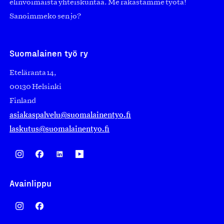
elinvoimaista yhteiskuntaa. Me rakastamme työtä!
Sanoimmeko sen jo?
Suomalainen työ ry
Eteläranta 14,
00130 Helsinki
Finland
asiakaspalvelu@suomalainentyo.fi
laskutus@suomalainentyo.fi
Avainlippu