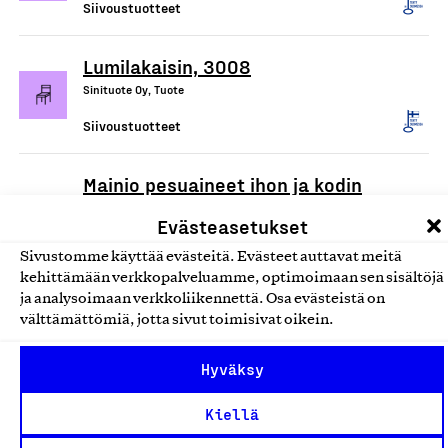
Siivoustuotteet
Lumilakaisin, 3008
Sinituote Oy, Tuote
Siivoustuotteet
Mainio pesuaineet ihon ja kodin
puhdistukseen
Evästeasetukset
Hamina Handmade Oy, Tuote
Sivustomme käyttää evästeitä. Evästeet auttavat meitä
Siivoustuotteet
kehittämään verkkopalveluamme, optimoimaan sen sisältöjä
ja analysoimaan verkkoliikennettä. Osa evästeistä on
välttämättömiä, jotta sivut toimisivat oikein.
Ecotex/Devteks kuituliinat
Tekslund Oy, Tuote
Hyväksy
Siivoustuotteet
Kiellä