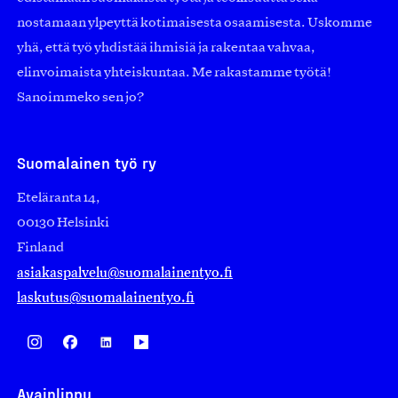
nostamaan ylpeyttä kotimaisesta osaamisesta. Uskomme
yhä, että työ yhdistää ihmisiä ja rakentaa vahvaa,
elinvoimaista yhteiskuntaa. Me rakastamme työtä!
Sanoimmeko sen jo?
Suomalainen työ ry
Eteläranta 14,
00130 Helsinki
Finland
asiakaspalvelu@suomalainentyo.fi
laskutus@suomalainentyo.fi
Avainlippu