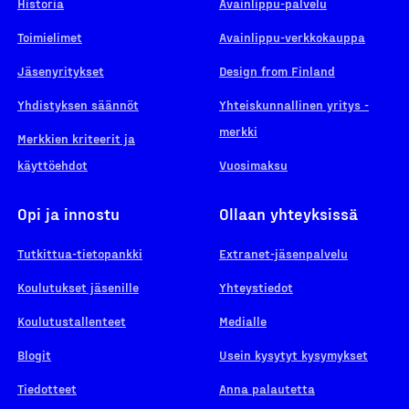
Historia
Avainlippu-palvelu
Toimielimet
Avainlippu-verkkokauppa
Jäsenyritykset
Design from Finland
Yhdistyksen säännöt
Yhteiskunnallinen yritys -
merkki
Merkkien kriteerit ja
käyttöehdot
Vuosimaksu
Opi ja innostu
Ollaan yhteyksissä
Tutkittua-tietopankki
Extranet-jäsenpalvelu
Koulutukset jäsenille
Yhteystiedot
Koulutustallenteet
Medialle
Blogit
Usein kysytyt kysymykset
Tiedotteet
Anna palautetta