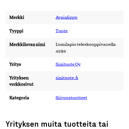
Merkki
Avainlippu
Tyyppi
Tuote
Merkkiluvan nimi
Lumilapio teleskooppivarrella
4594
Yritys
Sinituote Oy
Yrityksen
sinituote.fi
verkkosivut
Kategoria
Siivoustuotteet
Yrityksen muita tuotteita tai