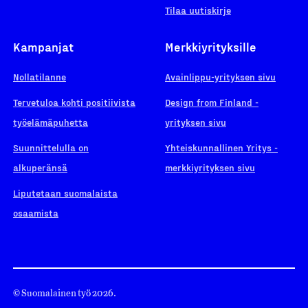
Tilaa uutiskirje
Kampanjat
Merkkiyrityksille
Nollatilanne
Avainlippu-yrityksen sivu
Tervetuloa kohti positiivista
Design from Finland -
työelämäpuhetta
yrityksen sivu
Suunnittelulla on
Yhteiskunnallinen Yritys -
alkuperänsä
merkkiyrityksen sivu
Liputetaan suomalaista
osaamista
© Suomalainen työ 2026.