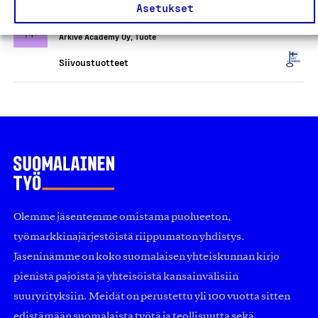
Arkivé Care -tahrasaippua
Asetukset
(tuoksuton)
Arkivé Academy Oy, Tuote
Siivoustuotteet
Olemme jäsentemme omistama puolueeton,
työmarkkinajärjestöistä riippumaton yhdistys.
Jäseninämme on koko suomalaisen yhteiskunnan kirjo
pienistä pajoista ja yhteisöistä kansainvälisiin
suuryrityksiin. Meidät on perustettu yli 100 vuotta sitten
edistämään suomalaista työtä ja teollisuutta sekä