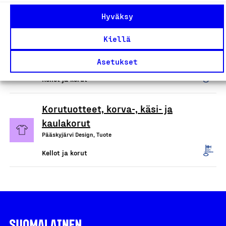
Rebellakoru, Tuote
Hyväksy
Kellot ja korut
Kiellä
Kotimaiset korut
Asetukset
Julivilja, Tuote
Kellot ja korut
Korutuotteet, korva-, käsi- ja
kaulakorut
Pääskyjärvi Design, Tuote
Kellot ja korut