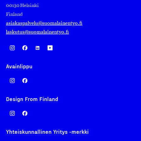
00130 Helsinki
Finland
asiakaspalvelu@suomalainentyo.fi
laskutus@suomalainentyo.fi
Avainlippu
Design From Finland
Yhteiskunnallinen Yritys -merkki