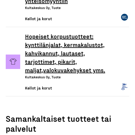
yhteisömyyntiin
Kultakeskus Oy, Tuote
Kellot ja korut
Hopeiset korpustuotteet:
kynttilänjalat, kermakalustot,
kahvikannut, lautaset,
tarjottimet, pikarit,
maljat,valokuvakehykset yms.
Kultakeskus Oy, Tuote
Kellot ja korut
Samankaltaiset tuotteet tai
palvelut