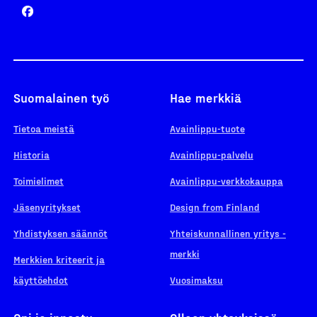
Suomalainen työ
Hae merkkiä
Tietoa meistä
Avainlippu-tuote
Historia
Avainlippu-palvelu
Toimielimet
Avainlippu-verkkokauppa
Jäsenyritykset
Design from Finland
Yhdistyksen säännöt
Yhteiskunnallinen yritys -
merkki
Merkkien kriteerit ja
käyttöehdot
Vuosimaksu