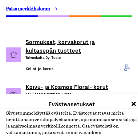
Palaa merkkihakuun
Sormukset, korvakorut ja
kultasepän tuotteet
Taivaskulta Oy, Tuote
Kellot ja korut
Koivu- ja Kosmos Floral- korut
Koivusaari Design Oy, Tuote
Evästeasetukset
Kellot ja korut
Sivustomme käyttää evästeitä. Evästeet auttavat meitä
kehittämään verkkopalveluamme, optimoimaan sen sisältöjä
Suomessa käsityönä
ja analysoimaan verkkoliikennettä. Osa evästeistä on
valmistetut hartsikorut
välttämättömiä, jotta sivut toimisivat oikein.