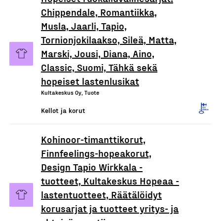
Chippendale, Romantiikka,
Musla, Jaarli, Tapio,
Tornionjokilaakso, Sileä, Matta,
Marski, Jousi, Diana, Aino,
Classic, Suomi, Tähkä sekä
hopeiset lastenlusikat
Kultakeskus Oy, Tuote
Kellot ja korut
Kohinoor-timanttikorut,
Finnfeelings-hopeakorut,
Design Tapio Wirkkala -
tuotteet, Kultakeskus Hopeaa -
lastentuotteet, Räätälöidyt
korusarjat ja tuotteet yritys- ja