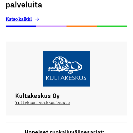
palveluita
Katso kaikki
Kultakeskus Oy
Yrityksen verkkosivusto
Hopeiset ruokailuvälinesarjat: