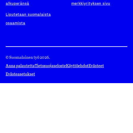
alkuperänsä
merkkiyrityksen sivu
Liputetaan suomalaista
osaamista
© Suomalainen työ 2026.
Anna palautetta
Tietosuojaseloste
Käyttöehdot
Evästeet
Evästeasetukset