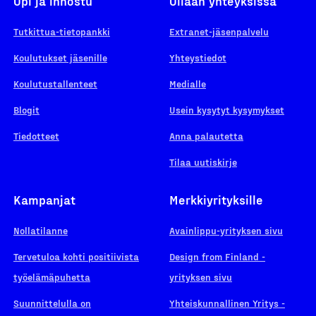
Opi ja innostu
Ollaan yhteyksissä
Tutkittua-tietopankki
Extranet-jäsenpalvelu
Koulutukset jäsenille
Yhteystiedot
Koulutustallenteet
Medialle
Blogit
Usein kysytyt kysymykset
Tiedotteet
Anna palautetta
Tilaa uutiskirje
Kampanjat
Merkkiyrityksille
Nollatilanne
Avainlippu-yrityksen sivu
Tervetuloa kohti positiivista
Design from Finland -
työelämäpuhetta
yrityksen sivu
Suunnittelulla on
Yhteiskunnallinen Yritys -