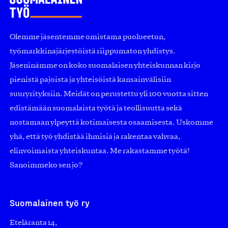
Olemme jäsentemme omistama puolueeton,
työmarkkinajärjestöistä riippumaton yhdistys.
Jäseninämme on koko suomalaisen yhteiskunnan kirjo
pienistä pajoista ja yhteisöistä kansainvälisiin
suuryrityksiin. Meidät on perustettu yli 100 vuotta sitten
edistämään suomalaista työtä ja teollisuutta sekä
nostamaan ylpeyttä kotimaisesta osaamisesta. Uskomme
yhä, että työ yhdistää ihmisiä ja rakentaa vahvaa,
elinvoimaista yhteiskuntaa. Me rakastamme työtä!
Sanoimmeko sen jo?
Suomalainen työ ry
Eteläranta 14,