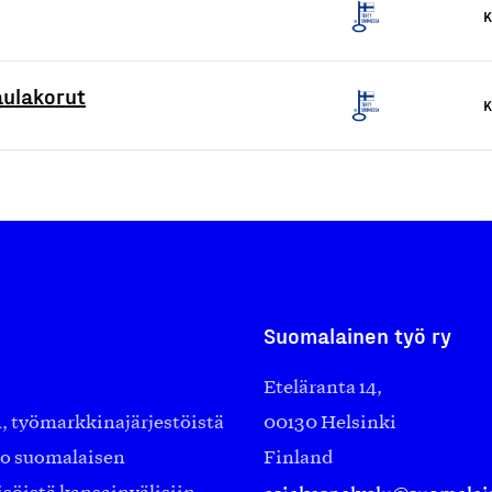
K
aulakorut
K
Suomalainen työ ry
Eteläranta 14,
työmarkkinajärjestöistä
00130 Helsinki
ko suomalaisen
Finland