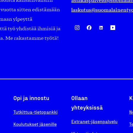
asiakaspalvelu@suomalai
isöistä kansainvälisiin
laskutus@suomalainentyo
0 vuotta sitten edistämään
amaan ylpeyttä
ä työ yhdistää ihmisiä ja
aa. Me rakastamme työtä!
Opi ja innostu
Ollaan
K
yhteyksissä
Tutkittua-tietopankki
N
Extranet-jäsenpalvelu
Koulutukset jäsenille
T