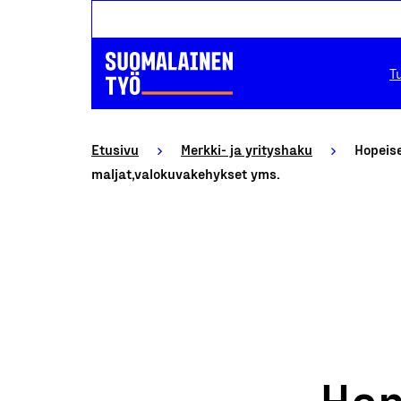
T
Etusivu
Merkki- ja yrityshaku
Hopeise
maljat,valokuvakehykset yms.
Hop