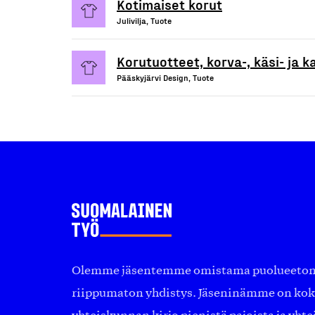
Kotimaiset korut
Julivilja, Tuote
Korutuotteet, korva-, käsi- ja k
Pääskyjärvi Design, Tuote
Olemme jäsentemme omistama puolueeton, 
riippumaton yhdistys. Jäseninämme on ko