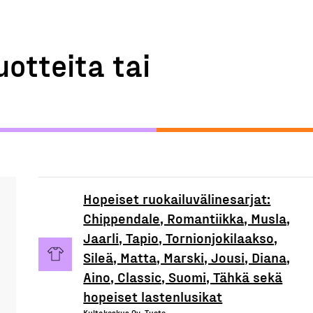
uotteita tai
Hopeiset ruokailuvälinesarjat:
Chippendale, Romantiikka, Musla,
Jaarli, Tapio, Tornionjokilaakso,
Sileä, Matta, Marski, Jousi, Diana,
Aino, Classic, Suomi, Tähkä sekä
hopeiset lastenlusikat
Kultakeskus Oy, Tuote