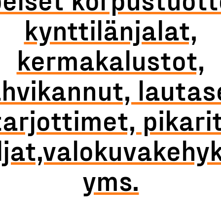
kynttilänjalat,
kermakalustot,
hvikannut, lautas
tarjottimet, pikarit
jat,valokuvakehy
yms.