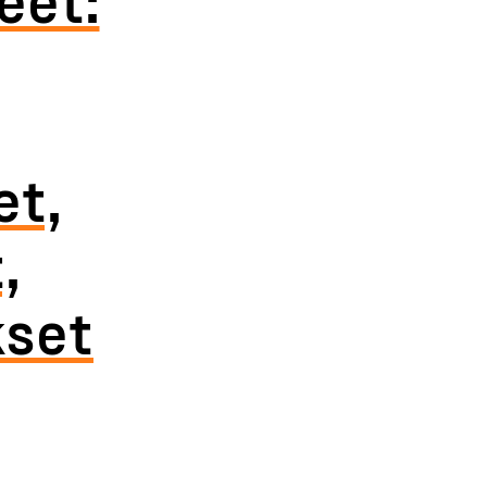
et,
,
kset