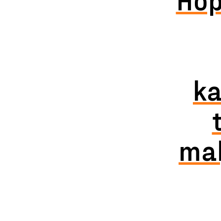
ka
mal