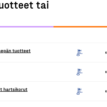
uotteet tai
sepän tuotteet
K
K
t hartsikorut
K