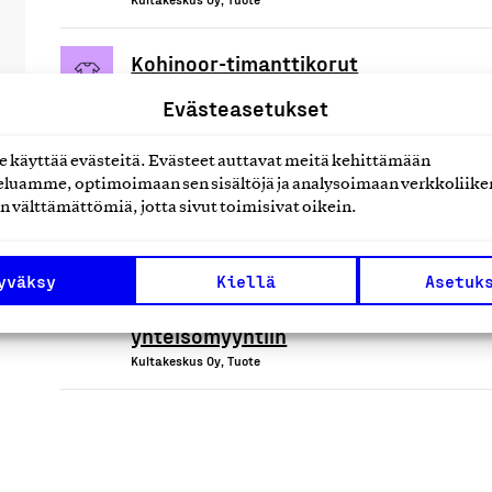
Kohinoor-timanttikorut
Kultakeskus Oy, Tuote
Evästeasetukset
Kohinoor-timanttikorut,
käyttää evästeitä. Evästeet auttavat meitä kehittämään
Finnfeelings-hopeakorut, Design
luamme, optimoimaan sen sisältöjä ja analysoimaan verkkoliike
Tapio Wirkkala -tuotteet,
n välttämättömiä, jotta sivut toimisivat oikein.
Kultakeskus Hopeaa -
lastentuotteet, Räätälöidyt
yväksy
Kiellä
Asetuk
korusarjat ja tuotteet yritys- ja
yhteisömyyntiin
Kultakeskus Oy, Tuote