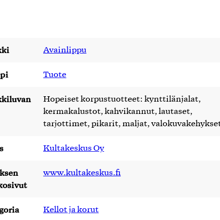
ki
Avainlippu
pi
Tuote
kiluvan
Hopeiset korpustuotteet: kynttilänjalat,
kermakalustot, kahvikannut, lautaset,
tarjottimet, pikarit, maljat, valokuvakehykse
s
Kultakeskus Oy
yksen
www.kultakeskus.fi
kosivut
goria
Kellot ja korut