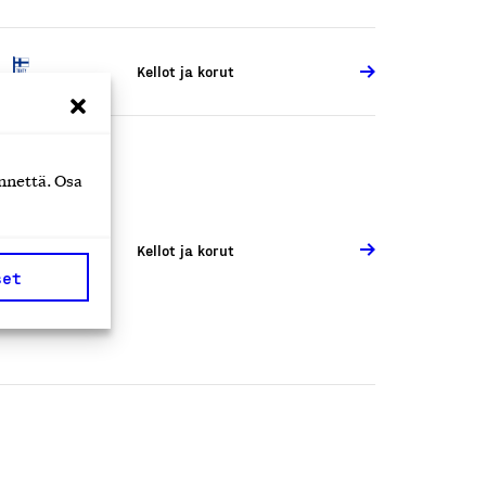
Kellot ja korut
nnettä. Osa
Kellot ja korut
set