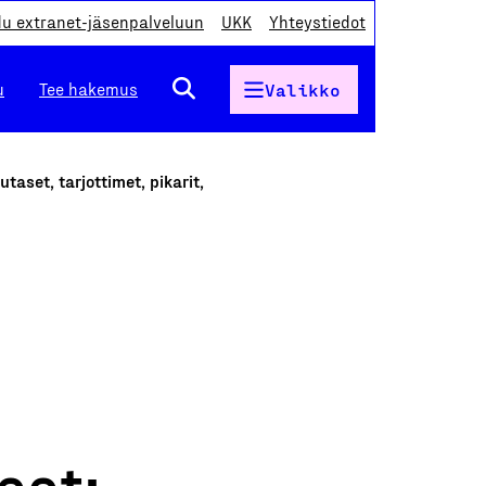
du extranet-jäsenpalveluun
UKK
Yhteystiedot
u
Tee hakemus
Valikko
taset, tarjottimet, pikarit,
eet: