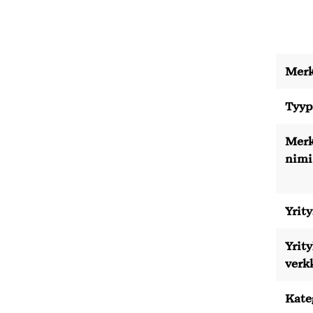
Merk
Tyyp
Merk
nimi
Yrity
Yrit
verk
Kate