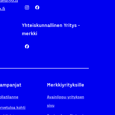
nentyo.fi
.fi
Yhteiskunnallinen Yritys -
merkki
ampanjat
Merkkiyrityksille
ollatilanne
Avainlippu-yrityksen
sivu
ervetuloa kohti