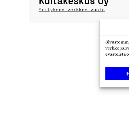
Kultakeskus Oy
Yrityksen verkkosivusto
Sivustomme 
verkkopalve
evästeistä o
H