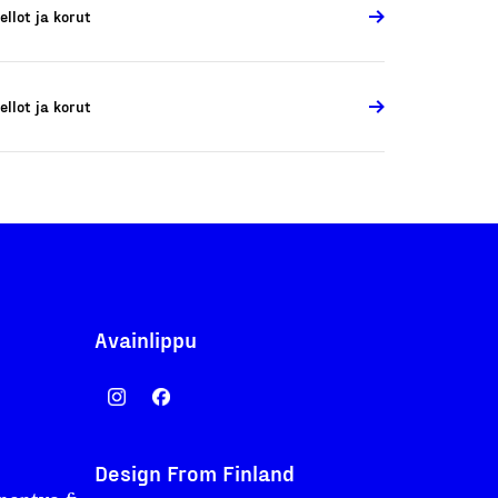
ellot ja korut
ellot ja korut
Avainlippu
Design From Finland