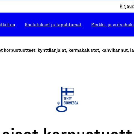
Kirjau
utkittua
Koulutukset ja tapahtumat
Merkki- ja yrityshak
t korpustuotteet: kynttilänjalat, kermakalustot, kahvikannut, lau
eiset korpustuott