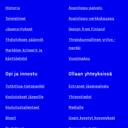
Historia
Avainlippu-palvelu
Toimielimet
Avainlippu-verkkokauppa
Jäsenyritykset
Design from Finland
Yhdistyksen säännöt
Yhteiskunnallinen yritys -
merkki
Merkkien kriteerit ja
käyttöehdot
Vuosimaksu
Opi ja innostu
Ollaan yhteyksissä
Tutkittua-tietopankki
Extranet-jäsenpalvelu
Koulutukset jäsenille
Yhteystiedot
Koulutustallenteet
Medialle
Blogit
Usein kysytyt kysymykset