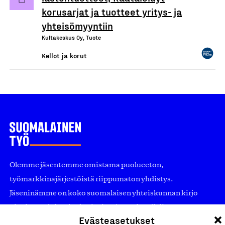
korusarjat ja tuotteet yritys- ja
yhteisömyyntiin
Kultakeskus Oy, Tuote
Kellot ja korut
Olemme jäsentemme omistama puolueeton,
työmarkkinajärjestöistä riippumaton yhdistys.
Jäseninämme on koko suomalaisen yhteiskunnan kirjo
pienistä pajoista ja yhteisöistä kansainvälisiin
Evästeasetukset
suuryrityksiin. Meidät on perustettu yli 100 vuotta sitten