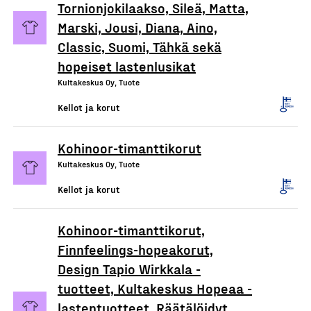
Tornionjokilaakso, Sileä, Matta,
Marski, Jousi, Diana, Aino,
Classic, Suomi, Tähkä sekä
hopeiset lastenlusikat
Kultakeskus Oy, Tuote
Kellot ja korut
Kohinoor-timanttikorut
Kultakeskus Oy, Tuote
Kellot ja korut
Kohinoor-timanttikorut,
Finnfeelings-hopeakorut,
Design Tapio Wirkkala -
tuotteet, Kultakeskus Hopeaa -
lastentuotteet, Räätälöidyt