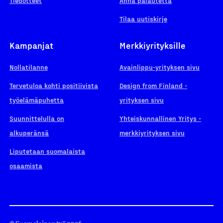
Tiedotteet
Anna palautetta
Tilaa uutiskirje
Kampanjat
Merkkiyrityksille
Nollatilanne
Avainlippu-yrityksen sivu
Tervetuloa kohti positiivista
Design from Finland -
työelämäpuhetta
yrityksen sivu
Suunnittelulla on
Yhteiskunnallinen Yritys -
alkuperänsä
merkkiyrityksen sivu
Liputetaan suomalaista
osaamista