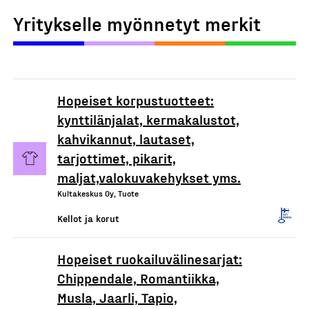
Yritykselle myönnetyt merkit
Hopeiset korpustuotteet:
kynttilänjalat, kermakalustot,
kahvikannut, lautaset,
tarjottimet, pikarit,
maljat,valokuvakehykset yms.
Kultakeskus Oy, Tuote
Kellot ja korut
Hopeiset ruokailuvälinesarjat:
Chippendale, Romantiikka,
Musla, Jaarli, Tapio,