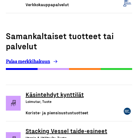
Verkkokauppapalvelut
Samankaltaiset tuotteet tai
palvelut
Palaa merkkihakuun
Käsintehdyt kynttilät
Loimutar, Tuote
Koriste- ja piensisustustuotteet
Stacking Vessel taide-esineet
Utopia & Utility Oy, Tuote