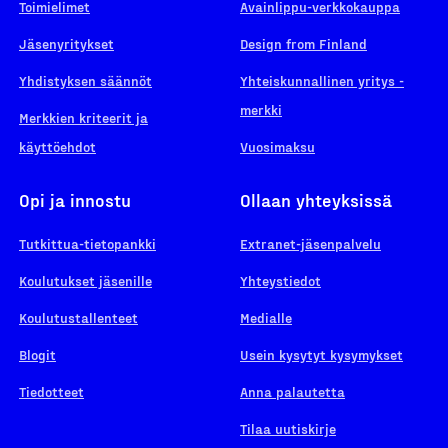
Toimielimet
Avainlippu-verkkokauppa
Jäsenyritykset
Design from Finland
Yhdistyksen säännöt
Yhteiskunnallinen yritys -
merkki
Merkkien kriteerit ja
käyttöehdot
Vuosimaksu
Opi ja innostu
Ollaan yhteyksissä
Tutkittua-tietopankki
Extranet-jäsenpalvelu
Koulutukset jäsenille
Yhteystiedot
Koulutustallenteet
Medialle
Blogit
Usein kysytyt kysymykset
Tiedotteet
Anna palautetta
Tilaa uutiskirje