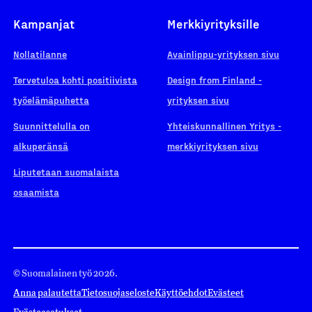
Kampanjat
Merkkiyrityksille
Nollatilanne
Avainlippu-yrityksen sivu
Tervetuloa kohti positiivista
Design from Finland -
työelämäpuhetta
yrityksen sivu
Suunnittelulla on
Yhteiskunnallinen Yritys -
alkuperänsä
merkkiyrityksen sivu
Liputetaan suomalaista
osaamista
© Suomalainen työ 2026.
Anna palautetta
Tietosuojaseloste
Käyttöehdot
Evästeet