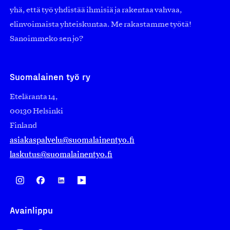
yhä, että työ yhdistää ihmisiä ja rakentaa vahvaa,
elinvoimaista yhteiskuntaa. Me rakastamme työtä!
Sanoimmeko sen jo?
Suomalainen työ ry
Eteläranta 14,
00130 Helsinki
Finland
asiakaspalvelu@suomalainentyo.fi
laskutus@suomalainentyo.fi
Avainlippu