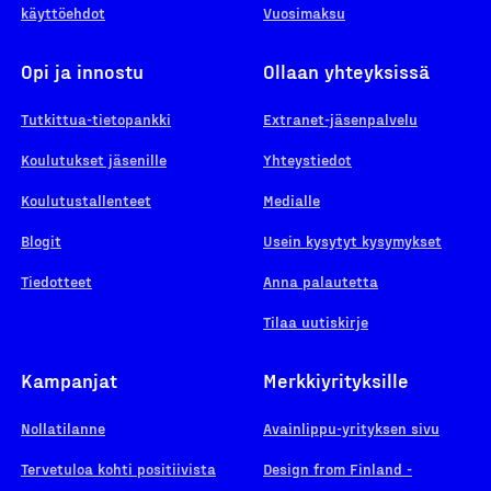
käyttöehdot
Vuosimaksu
Opi ja innostu
Ollaan yhteyksissä
Tutkittua-tietopankki
Extranet-jäsenpalvelu
Koulutukset jäsenille
Yhteystiedot
Koulutustallenteet
Medialle
Blogit
Usein kysytyt kysymykset
Tiedotteet
Anna palautetta
Tilaa uutiskirje
Kampanjat
Merkkiyrityksille
Nollatilanne
Avainlippu-yrityksen sivu
Tervetuloa kohti positiivista
Design from Finland -