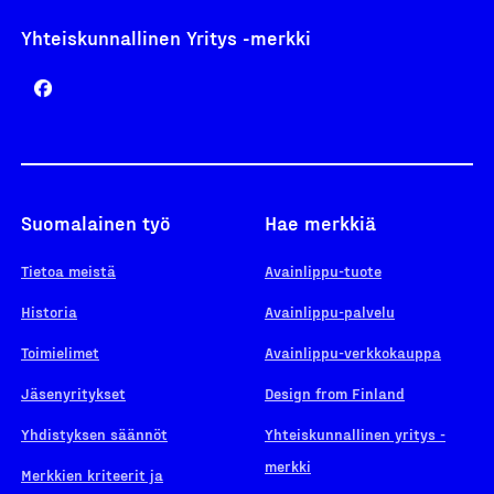
Yhteiskunnallinen Yritys -merkki
Suomalainen työ
Hae merkkiä
Tietoa meistä
Avainlippu-tuote
Historia
Avainlippu-palvelu
Toimielimet
Avainlippu-verkkokauppa
Jäsenyritykset
Design from Finland
Yhdistyksen säännöt
Yhteiskunnallinen yritys -
merkki
Merkkien kriteerit ja