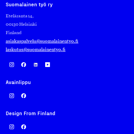
Suomalainen työ ry
Eteläranta 14,
00130 Helsinki
Finland
asiakaspalvelu@suomalainentyo.fi
laskutus@suomalainentyo.fi
Avainlippu
Design From Finland