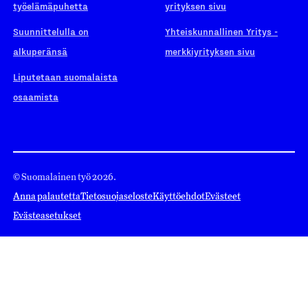
työelämäpuhetta
yrityksen sivu
Suunnittelulla on
Yhteiskunnallinen Yritys -
alkuperänsä
merkkiyrityksen sivu
Liputetaan suomalaista
osaamista
© Suomalainen työ 2026.
Anna palautetta
Tietosuojaseloste
Käyttöehdot
Evästeet
Evästeasetukset