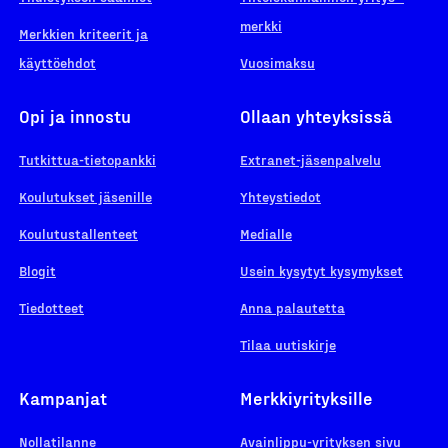
merkki
Merkkien kriteerit ja
käyttöehdot
Vuosimaksu
Opi ja innostu
Ollaan yhteyksissä
Tutkittua-tietopankki
Extranet-jäsenpalvelu
Koulutukset jäsenille
Yhteystiedot
Koulutustallenteet
Medialle
Blogit
Usein kysytyt kysymykset
Tiedotteet
Anna palautetta
Tilaa uutiskirje
Kampanjat
Merkkiyrityksille
Nollatilanne
Avainlippu-yrityksen sivu