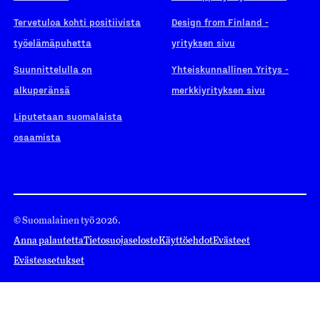
Tervetuloa kohti positiivista
Design from Finland -
työelämäpuhetta
yrityksen sivu
Suunnittelulla on
Yhteiskunnallinen Yritys -
alkuperänsä
merkkiyrityksen sivu
Liputetaan suomalaista
osaamista
© Suomalainen työ 2026.
Anna palautetta
Tietosuojaseloste
Käyttöehdot
Evästeet
Evästeasetukset