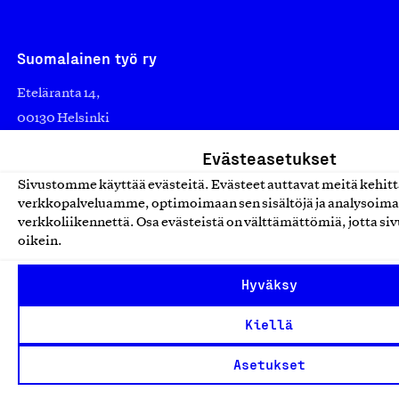
Suomalainen työ ry
Eteläranta 14,
00130 Helsinki
Finland
Evästeasetukset
asiakaspalvelu@suomalainentyo.fi
Sivustomme käyttää evästeitä. Evästeet auttavat meitä kehi
laskutus@suomalainentyo.fi
verkkopalveluamme, optimoimaan sen sisältöjä ja analysoim
verkkoliikennettä. Osa evästeistä on välttämättömiä, jotta siv
oikein.
Hyväksy
Avainlippu
Kiellä
Asetukset
Design From Finland