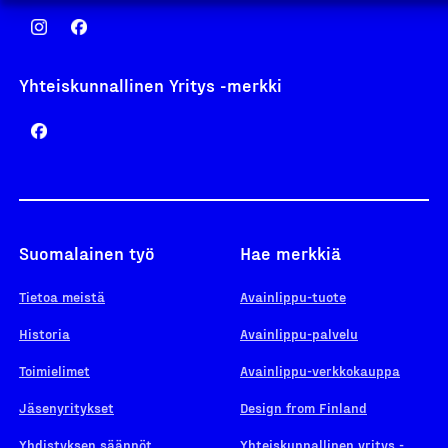
Yhteiskunnallinen Yritys -merkki
Suomalainen työ
Hae merkkiä
Tietoa meistä
Avainlippu-tuote
Historia
Avainlippu-palvelu
Toimielimet
Avainlippu-verkkokauppa
Jäsenyritykset
Design from Finland
Yhdistyksen säännöt
Yhteiskunnallinen yritys -