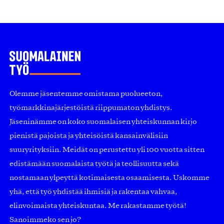
Olemme jäsentemme omistama puolueeton,
työmarkkinajärjestöistä riippumaton yhdistys.
Jäseninämme on koko suomalaisen yhteiskunnan kirjo
pienistä pajoista ja yhteisöistä kansainvälisiin
suuryrityksiin. Meidät on perustettu yli 100 vuotta sitten
edistämään suomalaista työtä ja teollisuutta sekä
nostamaan ylpeyttä kotimaisesta osaamisesta. Uskomme
yhä, että työ yhdistää ihmisiä ja rakentaa vahvaa,
elinvoimaista yhteiskuntaa. Me rakastamme työtä!
Sanoimmeko sen jo?