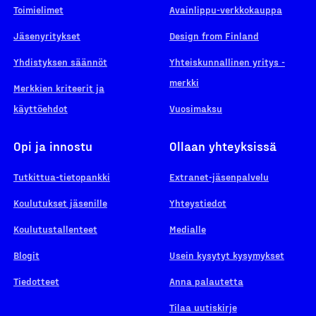
Toimielimet
Avainlippu-verkkokauppa
Jäsenyritykset
Design from Finland
Yhdistyksen säännöt
Yhteiskunnallinen yritys -
merkki
Merkkien kriteerit ja
käyttöehdot
Vuosimaksu
Opi ja innostu
Ollaan yhteyksissä
Tutkittua-tietopankki
Extranet-jäsenpalvelu
Koulutukset jäsenille
Yhteystiedot
Koulutustallenteet
Medialle
Blogit
Usein kysytyt kysymykset
Tiedotteet
Anna palautetta
Tilaa uutiskirje