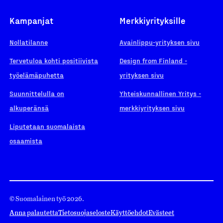
Kampanjat
Merkkiyrityksille
Nollatilanne
Avainlippu-yrityksen sivu
Tervetuloa kohti positiivista
Design from Finland -
työelämäpuhetta
yrityksen sivu
Suunnittelulla on
Yhteiskunnallinen Yritys -
alkuperänsä
merkkiyrityksen sivu
Liputetaan suomalaista
osaamista
© Suomalainen työ 2026.
Anna palautetta
Tietosuojaseloste
Käyttöehdot
Evästeet