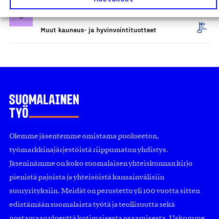
Promilletesti
Testi Technologies Oy, Tuote
Muut kauneus- ja hyvinvointituotteet
Olemme jäsentemme omistama puolueeton,
työmarkkinajärjestöistä riippumaton yhdistys.
Jäseninämme on koko suomalaisen yhteiskunnan kirjo
pienistä pajoista ja yhteisöistä kansainvälisiin
suuryrityksiin. Meidät on perustettu yli 100 vuotta sitten
edistämään suomalaista työtä ja teollisuutta sekä
nostamaan ylpeyttä kotimaisesta osaamisesta. Uskomme