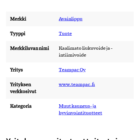
Merkki
Avainlippu
Tyyppi
Tuote
Merkkiluvan nimi
Kaalimato liukuvoide ja -
intiimivoide
Yritys
Teampac Oy
Yrityksen
www.teampac.fi
verkkosivut
Kategoria
Muut kauneus- ja
hyvinvointituotteet