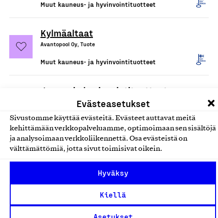
Muut kauneus- ja hyvinvointituotteet
Kylmäaltaat
Avantopool Oy, Tuote
Muut kauneus- ja hyvinvointituotteet
Jooga- ja hyvinvointituotteet
Evästeasetukset
Jaatu, Tuote
Sivustomme käyttää evästeitä. Evästeet auttavat meitä
Muut kauneus- ja hyvinvointituotteet
kehittämään verkkopalveluamme, optimoimaan sen sisältöjä
ja analysoimaan verkkoliikennettä. Osa evästeistä on
AQVA BOTTLE suodattavat
välttämättömiä, jotta sivut toimisivat oikein.
juomapullot
Hyväksy
AQVA Finland Oy, Tuote
Muut kauneus- ja hyvinvointituotteet
Kiellä
Asetukset