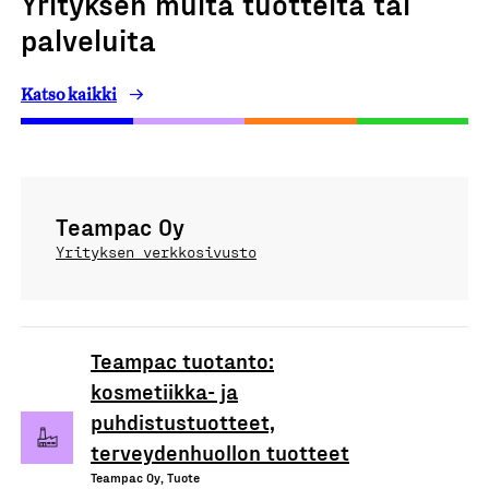
Yrityksen muita tuotteita tai
palveluita
Katso kaikki
Teampac Oy
Yrityksen verkkosivusto
Teampac tuotanto:
kosmetiikka- ja
puhdistustuotteet,
terveydenhuollon tuotteet
Teampac Oy, Tuote