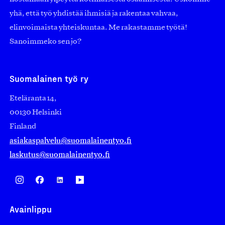
yhä, että työ yhdistää ihmisiä ja rakentaa vahvaa,
elinvoimaista yhteiskuntaa. Me rakastamme työtä!
Sanoimmeko sen jo?
Suomalainen työ ry
Eteläranta 14,
00130 Helsinki
Finland
asiakaspalvelu@suomalainentyo.fi
laskutus@suomalainentyo.fi
Avainlippu