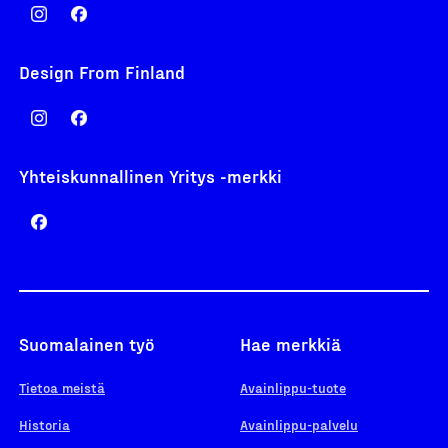
Design From Finland
Yhteiskunnallinen Yritys -merkki
Suomalainen työ
Hae merkkiä
Tietoa meistä
Avainlippu-tuote
Historia
Avainlippu-palvelu