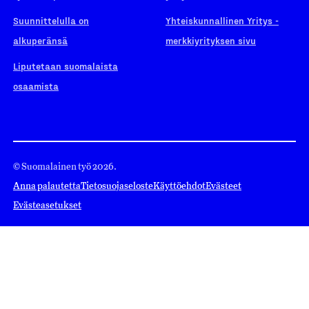
Suunnittelulla on
Yhteiskunnallinen Yritys -
alkuperänsä
merkkiyrityksen sivu
Liputetaan suomalaista
osaamista
© Suomalainen työ 2026.
Anna palautetta
Tietosuojaseloste
Käyttöehdot
Evästeet
Evästeasetukset