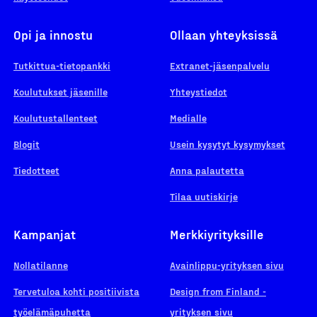
Opi ja innostu
Ollaan yhteyksissä
Tutkittua-tietopankki
Extranet-jäsenpalvelu
Koulutukset jäsenille
Yhteystiedot
Koulutustallenteet
Medialle
Blogit
Usein kysytyt kysymykset
Tiedotteet
Anna palautetta
Tilaa uutiskirje
Kampanjat
Merkkiyrityksille
Nollatilanne
Avainlippu-yrityksen sivu
Tervetuloa kohti positiivista
Design from Finland -
työelämäpuhetta
yrityksen sivu