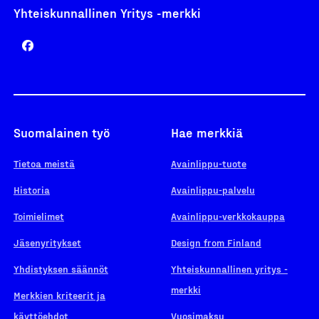
Yhteiskunnallinen Yritys -merkki
Suomalainen työ
Hae merkkiä
Tietoa meistä
Avainlippu-tuote
Historia
Avainlippu-palvelu
Toimielimet
Avainlippu-verkkokauppa
Jäsenyritykset
Design from Finland
Yhdistyksen säännöt
Yhteiskunnallinen yritys -
merkki
Merkkien kriteerit ja
käyttöehdot
Vuosimaksu