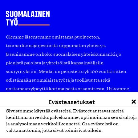
Olemme jäsentemme omistama puolueeton,
työmarkkinajärjestöistä riippumaton yhdistys.
Jäseninämme on koko suomalaisen yhteiskunnan kirjo
pienistä pajoista ja yhteisöistä kansainvälisiin
suuryrityksiin. Meidät on perustettu yli 100 vuotta sitten
edistämään suomalaista työtä ja teollisuutta sekä
nostamaan ylpeyttä kotimaisesta osaamisesta. Uskomme
yhä, että työ yhdistää ihmisiä ja rakentaa vahvaa,
Evästeasetukset
elinvoimaista yhteiskuntaa. Me rakastamme työtä!
Sivustomme käyttää evästeitä. Evästeet auttavat meitä
Sanoimmeko sen jo?
kehittämään verkkopalveluamme, optimoimaan sen sisältöjä
ja analysoimaan verkkoliikennettä. Osa evästeistä on
välttämättömiä, jotta sivut toimisivat oikein.
Suomalainen työ ry