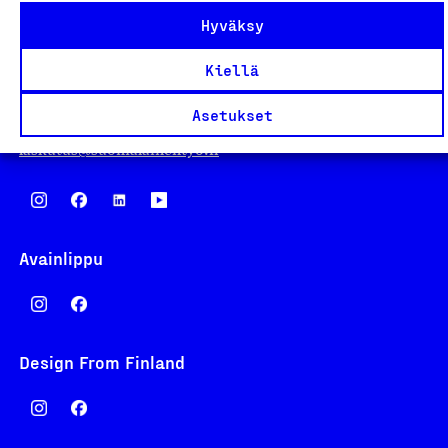
Hyväksy
Eteläranta 14,
00130 Helsinki
Kiellä
Finland
Asetukset
asiakaspalvelu@suomalainentyo.fi
laskutus@suomalainentyo.fi
Avainlippu
Design From Finland