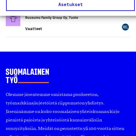
Asetukset
HYLJE-haalarit
Ruusumo Family Group Oy, Tuote
Vaatteet
Olemme jäsentemme omistama puolueeton,
työmarkkinajärjestöistä riippumaton yhdistys.
Jäseninämme on koko suomalaisen yhteiskunnan kirjo
pienistä pajoista ja yhteisöistä kansainvälisiin
suuryrityksiin. Meidät on perustettu yli 100 vuotta sitten