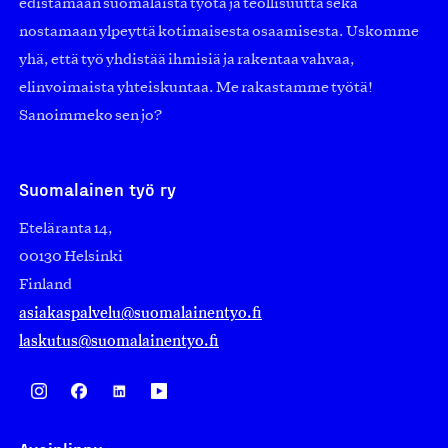
edistämään suomalaista työtä ja teollisuutta sekä
nostamaan ylpeyttä kotimaisesta osaamisesta. Uskomme
yhä, että työ yhdistää ihmisiä ja rakentaa vahvaa,
elinvoimaista yhteiskuntaa. Me rakastamme työtä!
Sanoimmeko sen jo?
Suomalainen työ ry
Eteläranta 14,
00130 Helsinki
Finland
asiakaspalvelu@suomalainentyo.fi
laskutus@suomalainentyo.fi