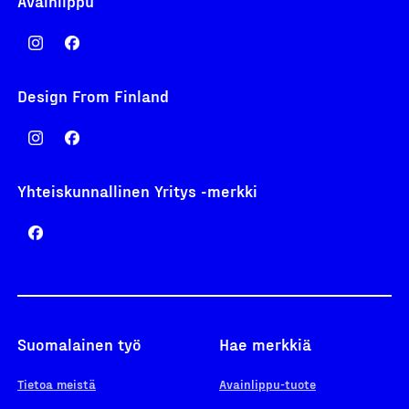
Avainlippu
Design From Finland
Yhteiskunnallinen Yritys -merkki
Suomalainen työ
Hae merkkiä
Tietoa meistä
Avainlippu-tuote