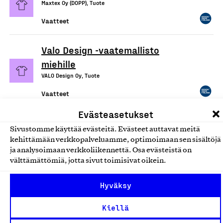
Maxtex Oy (DOPP), Tuote
Vaatteet
Valo Design -vaatemallisto
miehille
VALO Design Oy, Tuote
Vaatteet
Evästeasetukset
Naisten vaatteet ja asusteet
Sivustomme käyttää evästeitä. Evästeet auttavat meitä
Nakoa Oy, Tuote
kehittämään verkkopalveluamme, optimoimaan sen sisältöjä
ja analysoimaan verkkoliikennettä. Osa evästeistä on
Vaatteet
välttämättömiä, jotta sivut toimisivat oikein.
Reima-lastenvaatteet
Hyväksy
Reima Europe Oy, Tuote
Kiellä
Vaatteet