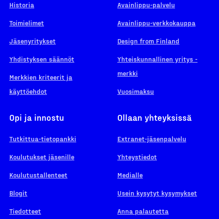
Historia
Avainlippu-palvelu
Toimielimet
Avainlippu-verkkokauppa
Jäsenyritykset
Design from Finland
Yhdistyksen säännöt
Yhteiskunnallinen yritys -
merkki
Merkkien kriteerit ja
käyttöehdot
Vuosimaksu
Opi ja innostu
Ollaan yhteyksissä
Tutkittua-tietopankki
Extranet-jäsenpalvelu
Koulutukset jäsenille
Yhteystiedot
Koulutustallenteet
Medialle
Blogit
Usein kysytyt kysymykset
Tiedotteet
Anna palautetta