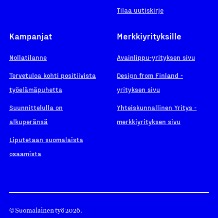
Tilaa uutiskirje
Kampanjat
Merkkiyrityksille
Nollatilanne
Avainlippu-yrityksen sivu
Tervetuloa kohti positiivista
Design from Finland -
työelämäpuhetta
yrityksen sivu
Suunnittelulla on
Yhteiskunnallinen Yritys -
alkuperänsä
merkkiyrityksen sivu
Liputetaan suomalaista
osaamista
© Suomalainen työ 2026.