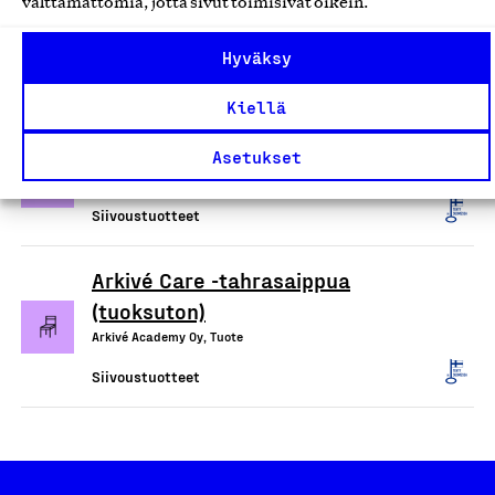
välttämättömiä, jotta sivut toimisivat oikein.
puhdistukseen
Hamina Handmade Oy, Tuote
Hyväksy
Siivoustuotteet
Kiellä
Ecotex/Devteks kuituliinat
Asetukset
Tekslund Oy, Tuote
Siivoustuotteet
Arkivé Care -tahrasaippua
(tuoksuton)
Arkivé Academy Oy, Tuote
Siivoustuotteet