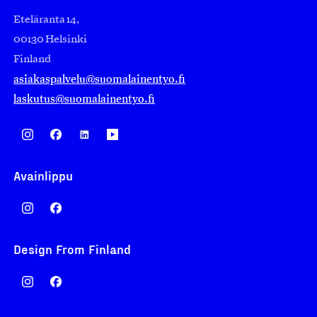
Eteläranta 14,
00130 Helsinki
Finland
asiakaspalvelu@suomalainentyo.fi
laskutus@suomalainentyo.fi
Avainlippu
Design From Finland