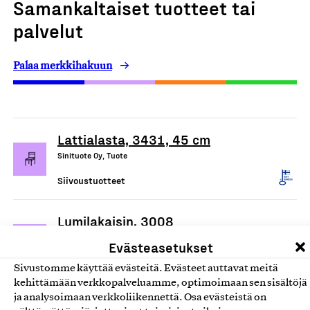
Samankaltaiset tuotteet tai
palvelut
Palaa merkkihakuun
Lattialasta, 3431, 45 cm
Sinituote Oy, Tuote
Siivoustuotteet
Lumilakaisin, 3008
Sinituote Oy, Tuote
Evästeasetukset
Siivoustuotteet
Sivustomme käyttää evästeitä. Evästeet auttavat meitä
kehittämään verkkopalveluamme, optimoimaan sen sisältöjä
ja analysoimaan verkkoliikennettä. Osa evästeistä on
Mainio pesuaineet ihon ja kodin