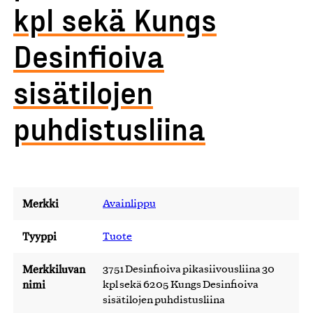
kpl sekä Kungs
Desinfioiva
sisätilojen
puhdistusliina
Merkki
Avainlippu
Tyyppi
Tuote
Merkkiluvan
3751 Desinfioiva pikasiivousliina 30
nimi
kpl sekä 6205 Kungs Desinfioiva
sisätilojen puhdistusliina