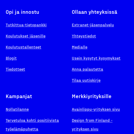
Opi ja innostu
Ollaan yhteyksissä
Tutkittua-tietopankki
Extranet-jäsenpalvelu
Koulutukset jäsenille
Yhteystiedot
Koulutustallenteet
Medialle
Blogit
Usein kysytyt kysymykset
Tiedotteet
Anna palautetta
Tilaa uutiskirje
Kampanjat
Merkkiyrityksille
Nollatilanne
Avainlippu-yrityksen sivu
Tervetuloa kohti positiivista
Design from Finland -
työelämäpuhetta
yrityksen sivu