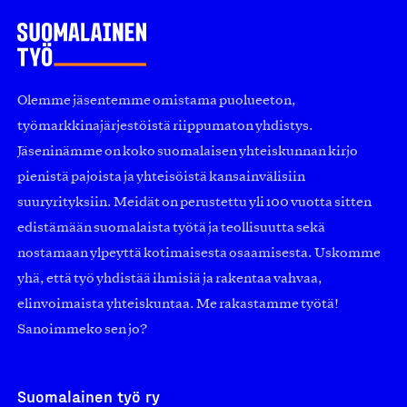
Olemme jäsentemme omistama puolueeton,
työmarkkinajärjestöistä riippumaton yhdistys.
Jäseninämme on koko suomalaisen yhteiskunnan kirjo
pienistä pajoista ja yhteisöistä kansainvälisiin
suuryrityksiin. Meidät on perustettu yli 100 vuotta sitten
edistämään suomalaista työtä ja teollisuutta sekä
nostamaan ylpeyttä kotimaisesta osaamisesta. Uskomme
yhä, että työ yhdistää ihmisiä ja rakentaa vahvaa,
elinvoimaista yhteiskuntaa. Me rakastamme työtä!
Sanoimmeko sen jo?
Suomalainen työ ry