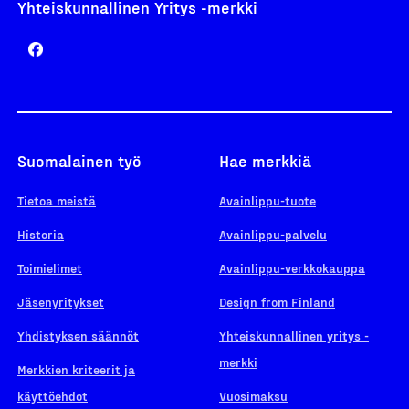
Yhteiskunnallinen Yritys -merkki
Suomalainen työ
Hae merkkiä
Tietoa meistä
Avainlippu-tuote
Historia
Avainlippu-palvelu
Toimielimet
Avainlippu-verkkokauppa
Jäsenyritykset
Design from Finland
Yhdistyksen säännöt
Yhteiskunnallinen yritys -
merkki
Merkkien kriteerit ja
käyttöehdot
Vuosimaksu