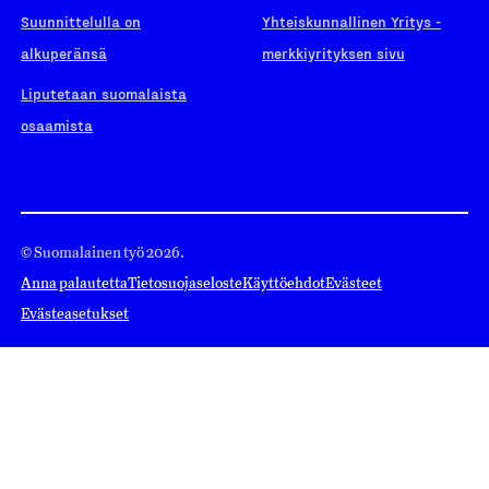
Suunnittelulla on
Yhteiskunnallinen Yritys -
alkuperänsä
merkkiyrityksen sivu
Liputetaan suomalaista
osaamista
© Suomalainen työ 2026.
Anna palautetta
Tietosuojaseloste
Käyttöehdot
Evästeet
Evästeasetukset