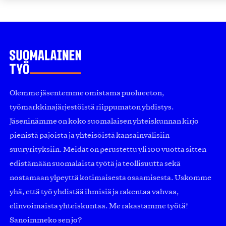
Olemme jäsentemme omistama puolueeton,
työmarkkinajärjestöistä riippumaton yhdistys.
Jäseninämme on koko suomalaisen yhteiskunnan kirjo
pienistä pajoista ja yhteisöistä kansainvälisiin
suuryrityksiin. Meidät on perustettu yli 100 vuotta sitten
edistämään suomalaista työtä ja teollisuutta sekä
nostamaan ylpeyttä kotimaisesta osaamisesta. Uskomme
yhä, että työ yhdistää ihmisiä ja rakentaa vahvaa,
elinvoimaista yhteiskuntaa. Me rakastamme työtä!
Sanoimmeko sen jo?