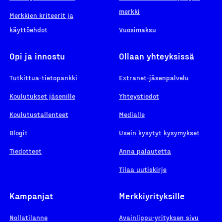
merkki
Merkkien kriteerit ja
käyttöehdot
Vuosimaksu
Opi ja innostu
Ollaan yhteyksissä
Tutkittua-tietopankki
Extranet-jäsenpalvelu
Koulutukset jäsenille
Yhteystiedot
Koulutustallenteet
Medialle
Blogit
Usein kysytyt kysymykset
Tiedotteet
Anna palautetta
Tilaa uutiskirje
Kampanjat
Merkkiyrityksille
Nollatilanne
Avainlippu-yrityksen sivu