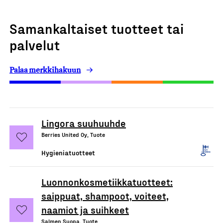
Samankaltaiset tuotteet tai
palvelut
Palaa merkkihakuun
Lingora suuhuuhde
Berries United Oy, Tuote
Hygieniatuotteet
Luonnonkosmetiikkatuotteet:
saippuat, shampoot, voiteet,
naamiot ja suihkeet
Salmen Suopa, Tuote