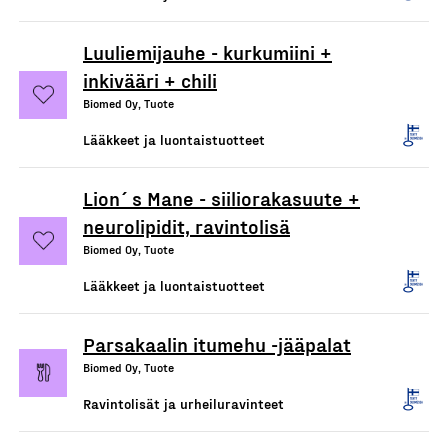
Luuliemijauhe - kurkumiini +
inkivääri + chili
Biomed Oy, Tuote
Lääkkeet ja luontaistuotteet
Lion´s Mane - siiliorakasuute +
neurolipidit, ravintolisä
Biomed Oy, Tuote
Lääkkeet ja luontaistuotteet
Parsakaalin itumehu -jääpalat
Biomed Oy, Tuote
Ravintolisät ja urheiluravinteet