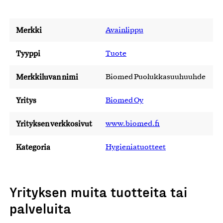
Merkki
Avainlippu
Tyyppi
Tuote
Merkkiluvan nimi
Biomed Puolukkasuuhuuhde
Yritys
Biomed Oy
Yrityksen verkkosivut
www.biomed.fi
Kategoria
Hygieniatuotteet
Yrityksen muita tuotteita tai
palveluita