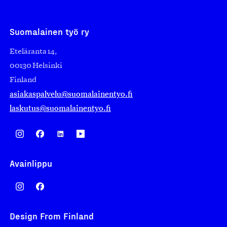
Suomalainen työ ry
Eteläranta 14,
00130 Helsinki
Finland
asiakaspalvelu@suomalainentyo.fi
laskutus@suomalainentyo.fi
Avainlippu
Design From Finland