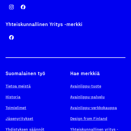
Yhteiskunnallinen Yritys -merkki
Suomalainen työ
Hae merkkiä
Tietoa meistä
Avainlippu-tuote
Historia
Avainlippu-palvelu
Toimielimet
Avainlippu-verkkokauppa
Jäsenyritykset
Design from Finland
Yhdistyksen säännöt
Yhteiskunnallinen yritys -