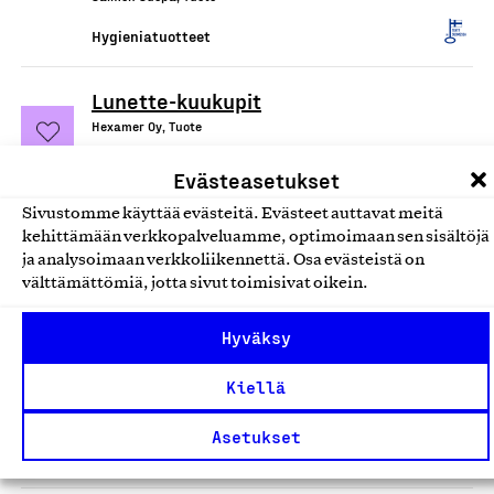
Hygieniatuotteet
Lunette-kuukupit
Hexamer Oy, Tuote
Hygieniatuotteet
Evästeasetukset
Sivustomme käyttää evästeitä. Evästeet auttavat meitä
Septidin, antiseptinen
kehittämään verkkopalveluamme, optimoimaan sen sisältöjä
haavanpuhdistusliuos
ja analysoimaan verkkoliikennettä. Osa evästeistä on
välttämättömiä, jotta sivut toimisivat oikein.
Oy Septidin Ab, Tuote
Hygieniatuotteet
Hyväksy
Kiellä
Pienen Saippuapajan tuotteet
Pieni Saippuapaja, Tuote
Asetukset
Hygieniatuotteet