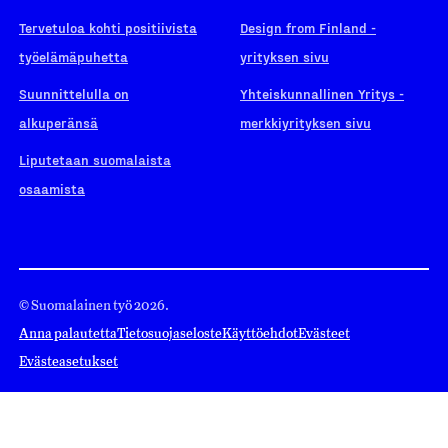
Tervetuloa kohti positiivista
Design from Finland -
työelämäpuhetta
yrityksen sivu
Suunnittelulla on
Yhteiskunnallinen Yritys -
alkuperänsä
merkkiyrityksen sivu
Liputetaan suomalaista
osaamista
© Suomalainen työ 2026.
Anna palautetta
Tietosuojaseloste
Käyttöehdot
Evästeet
Evästeasetukset