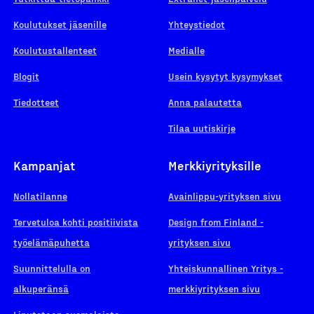
Koulutukset jäsenille
Yhteystiedot
Koulutustallenteet
Medialle
Blogit
Usein kysytyt kysymykset
Tiedotteet
Anna palautetta
Tilaa uutiskirje
Kampanjat
Merkkiyrityksille
Nollatilanne
Avainlippu-yrityksen sivu
Tervetuloa kohti positiivista
Design from Finland -
työelämäpuhetta
yrityksen sivu
Suunnittelulla on
Yhteiskunnallinen Yritys -
alkuperänsä
merkkiyrityksen sivu