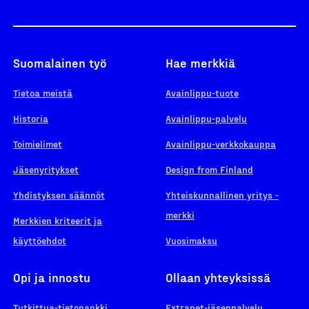
Suomalainen työ
Hae merkkiä
Tietoa meistä
Avainlippu-tuote
Historia
Avainlippu-palvelu
Toimielimet
Avainlippu-verkkokauppa
Jäsenyritykset
Design from Finland
Yhdistyksen säännöt
Yhteiskunnallinen yritys -
merkki
Merkkien kriteerit ja
käyttöehdot
Vuosimaksu
Opi ja innostu
Ollaan yhteyksissä
Tutkittua-tietopankki
Extranet-jäsenpalvelu