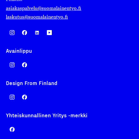
asiakaspalvelu@suomalainentyo.fi
laskutus@suomalainentyo.fi
Avainlippu
Design From Finland
Yhteiskunnallinen Yritys -merkki