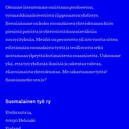
Olemme jäsentemme omistama puolueeton,
työmarkkinajärjestöistä riippumaton yhdistys.
Jäseninämme on koko suomalaisen yhteiskunnan kirjo
pienistä pajoista ja yhteisöistä kansainvälisiin
suuryrityksiin. Meidät on perustettu yli 100 vuotta sitten
edistämään suomalaista työtä ja teollisuutta sekä
nostamaan ylpeyttä kotimaisesta osaamisesta. Uskomme
yhä, että työ yhdistää ihmisiä ja rakentaa vahvaa,
elinvoimaista yhteiskuntaa. Me rakastamme työtä!
Sanoimmeko sen jo?
Suomalainen työ ry
Eteläranta 14,
00130 Helsinki
Finland