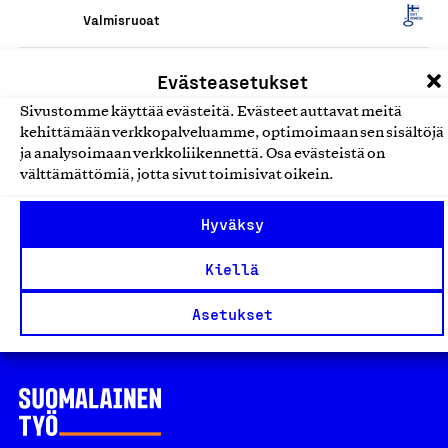
Valmisruoat
Apetit Kasvisgratiinit
Evästeasetukset
Apetit Ruoka Oy, Tuote
Sivustomme käyttää evästeitä. Evästeet auttavat meitä
kehittämään verkkopalveluamme, optimoimaan sen sisältöjä
Valmisruoat
ja analysoimaan verkkoliikennettä. Osa evästeistä on
välttämättömiä, jotta sivut toimisivat oikein.
Apetit Kotelokeitot
Apetit Ruoka Oy, Tuote
Hyväksy
Valmisruoat
Kiellä
Asetukset