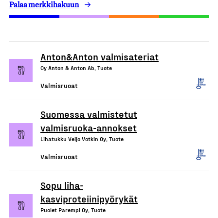
Palaa merkkihakuun
Anton&Anton valmisateriat
Oy Anton & Anton Ab, Tuote
Valmisruoat
Suomessa valmistetut
valmisruoka-annokset
Lihatukku Veijo Votkin Oy, Tuote
Valmisruoat
Sopu liha-
kasviproteiinipyörykät
Puolet Parempi Oy, Tuote