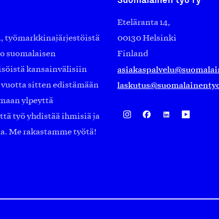
Eteläranta 14,
työmarkkinajärjestöistä
00130 Helsinki
ko suomalaisen
Finland
asiakaspalvelu@suomalai
isöistä kansainvälisiin
laskutus@suomalainentyo
0 vuotta sitten edistämään
amaan ylpeyttä
ä työ yhdistää ihmisiä ja
aa. Me rakastamme työtä!