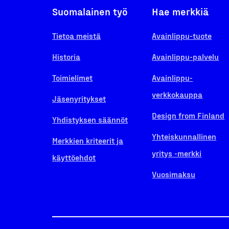
Suomalainen työ
Hae merkkiä
Tietoa meistä
Avainlippu-tuote
Historia
Avainlippu-palvelu
Toimielimet
Avainlippu-
verkkokauppa
Jäsenyritykset
Design from Finland
Yhdistyksen säännöt
Yhteiskunnallinen
Merkkien kriteerit ja
yritys -merkki
käyttöehdot
Vuosimaksu