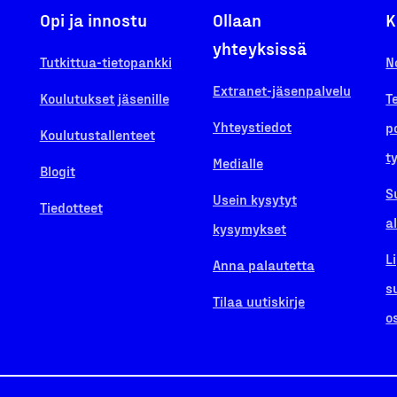
Opi ja innostu
Ollaan
K
yhteyksissä
Tutkittua-tietopankki
N
Extranet-jäsenpalvelu
Koulutukset jäsenille
T
Yhteystiedot
p
Koulutustallenteet
t
Medialle
Blogit
S
Usein kysytyt
Tiedotteet
a
kysymykset
L
Anna palautetta
s
Tilaa uutiskirje
o