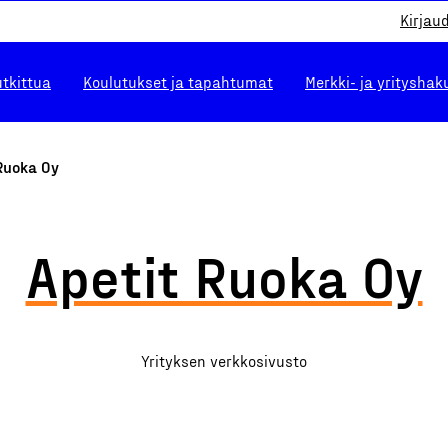
Kirjau
utkittua
Koulutukset ja tapahtumat
Merkki- ja yrityshak
Ruoka Oy
Apetit Ruoka Oy
Yrityksen verkkosivusto