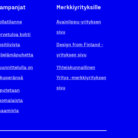
ampanjat
Merkkiyrityksille
ollatilanne
Avainlippu-yrityksen
sivu
ervetuloa kohti
ositiivista
Design from Finland -
yöelämäpuhetta
yrityksen sivu
uunnittelulla on
Yhteiskunnallinen
lkuperänsä
Yritys -merkkiyrityksen
sivu
iputetaan
uomalaista
saamista