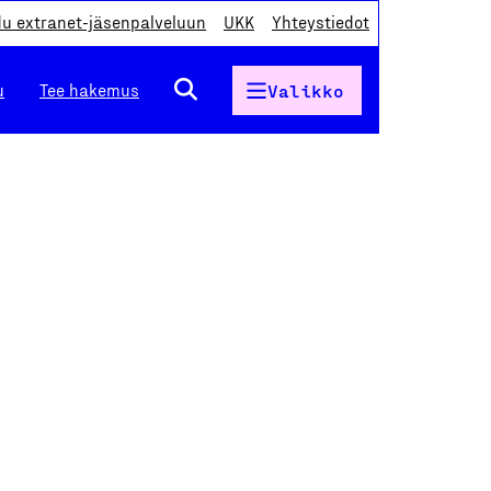
du extranet-jäsenpalveluun
UKK
Yhteystiedot
u
Tee hakemus
Valikko