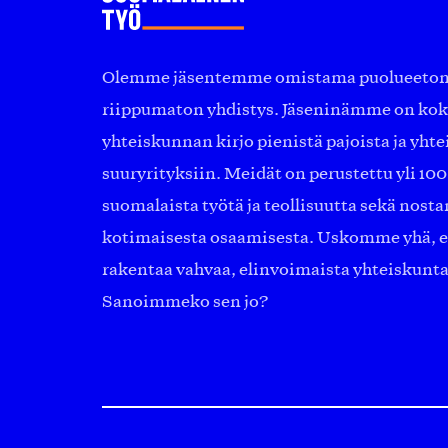
Olemme jäsentemme omistama puolueeton, 
riippumaton yhdistys. Jäseninämme on ko
yhteiskunnan kirjo pienistä pajoista ja yhte
suuryrityksiin. Meidät on perustettu yli 10
suomalaista työtä ja teollisuutta sekä nost
kotimaisesta osaamisesta. Uskomme yhä, ett
rakentaa vahvaa, elinvoimaista yhteiskunt
Sanoimmeko sen jo?