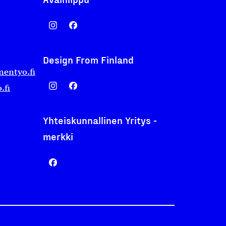
Design From Finland
nentyo.fi
.fi
Yhteiskunnallinen Yritys -
merkki