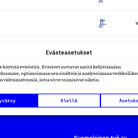
V
M
Evästeasetukset
käyttää evästeitä. Evästeet auttavat meitä kehittämään
V
luamme, optimoimaan sen sisältöjä ja analysoimaan verkkoliike
n välttämättömiä, jotta sivut toimisivat oikein.
yväksy
Kiellä
Asetuk
Suomalainen työ ry