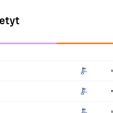
etyt
V
M
V