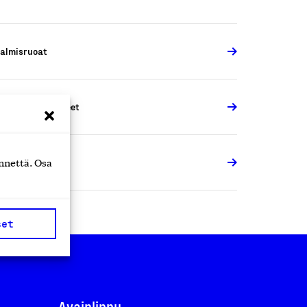
almisruoat
uut elintarvikkeet
almisruoat
nnettä. Osa
set
Avainlippu