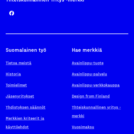
Suomalainen työ
Hae merkkiä
Tietoa meistä
Avainlippu-tuote
Historia
Avainlippu-palvelu
Toimielimet
Avainlippu-verkkokauppa
Jäsenyritykset
Design from Finland
Yhdistyksen säännöt
Yhteiskunnallinen yritys -
merkki
Merkkien kriteerit ja
käyttöehdot
Vuosimaksu