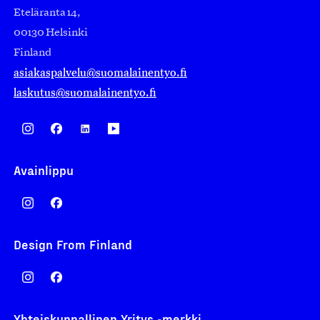
Eteläranta 14,
00130 Helsinki
Finland
asiakaspalvelu@suomalainentyo.fi
laskutus@suomalainentyo.fi
Avainlippu
Design From Finland
Yhteiskunnallinen Yritys -merkki