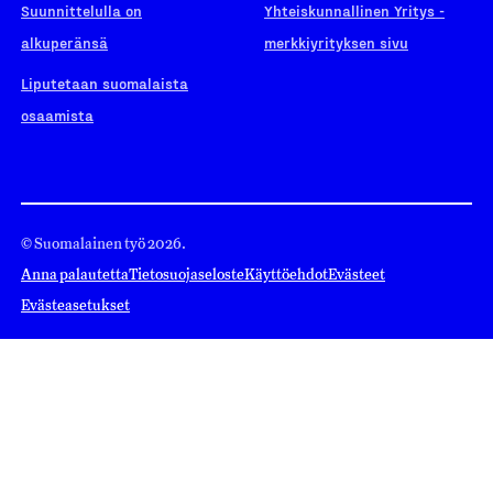
Suunnittelulla on
Yhteiskunnallinen Yritys -
alkuperänsä
merkkiyrityksen sivu
Liputetaan suomalaista
osaamista
© Suomalainen työ 2026.
Anna palautetta
Tietosuojaseloste
Käyttöehdot
Evästeet
Evästeasetukset