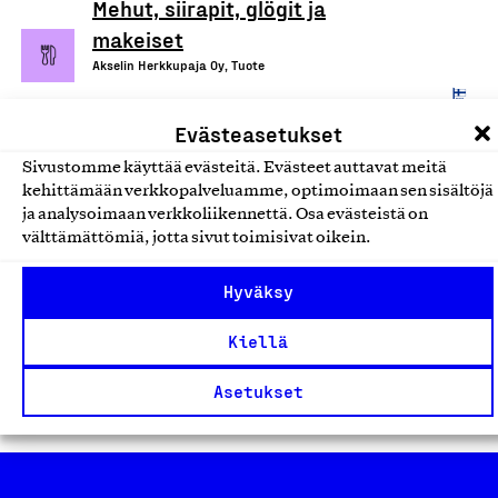
Mehut, siirapit, glögit ja
makeiset
Akselin Herkkupaja Oy, Tuote
Muut elintarvikkeet
Evästeasetukset
Lappitar hillot ja kastikkeet
Sivustomme käyttää evästeitä. Evästeet auttavat meitä
kehittämään verkkopalveluamme, optimoimaan sen sisältöjä
Lappitar, Tuote
ja analysoimaan verkkoliikennettä. Osa evästeistä on
Muut elintarvikkeet
välttämättömiä, jotta sivut toimisivat oikein.
Hyväksy
Suomalaiset marjajauheet
NACAS, Tuote
Kiellä
Muut elintarvikkeet
Asetukset