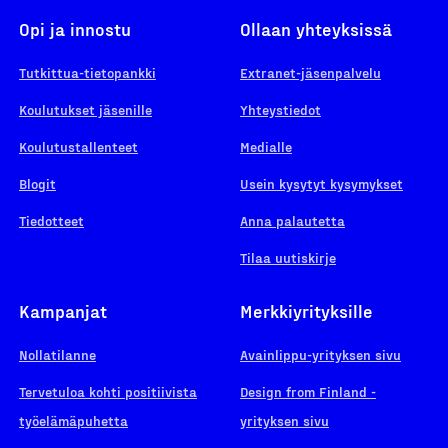
Opi ja innostu
Ollaan yhteyksissä
Tutkittua-tietopankki
Extranet-jäsenpalvelu
Koulutukset jäsenille
Yhteystiedot
Koulutustallenteet
Medialle
Blogit
Usein kysytyt kysymykset
Tiedotteet
Anna palautetta
Tilaa uutiskirje
Kampanjat
Merkkiyrityksille
Nollatilanne
Avainlippu-yrityksen sivu
Tervetuloa kohti positiivista
Design from Finland -
työelämäpuhetta
yrityksen sivu