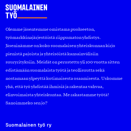
Olemme jäsentemme omistama puolueeton,
työmarkkinajärjestöistä riippumaton yhdistys.
Jäseninämme on koko suomalaisen yhteiskunnan kirjo
pienistä pajoista ja yhteisöistä kansainvälisiin
suuryrityksiin. Meidät on perustettu yli 100 vuotta sitten
edistämään suomalaista työtä ja teollisuutta sekä
nostamaan ylpeyttä kotimaisesta osaamisesta. Uskomme
yhä, että työ yhdistää ihmisiä ja rakentaa vahvaa,
elinvoimaista yhteiskuntaa. Me rakastamme työtä!
Sanoimmeko sen jo?
Suomalainen työ ry