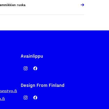
emmikkien ruoka
Avainlippu
Design From Finland
nentyo.fi
.fi