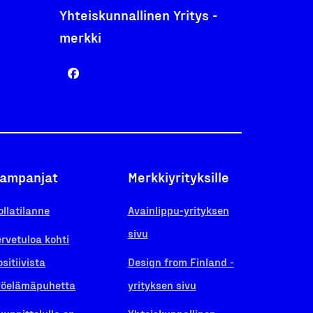
Yhteiskunnallinen Yritys -
merkki
ampanjat
Merkkiyrityksille
ollatilanne
Avainlippu-yrityksen
sivu
ervetuloa kohti
ositiivista
Design from Finland -
yöelämäpuhetta
yrityksen sivu