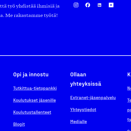
ä työ yhdistää ihmisiä ja
aa. Me rakastamme työtä!
Opi ja innostu
Ollaan
K
yhteyksissä
Tutkittua-tietopankki
N
Extranet-jäsenpalvelu
Koulutukset jäsenille
T
Yhteystiedot
p
Koulutustallenteet
t
Medialle
Blogit