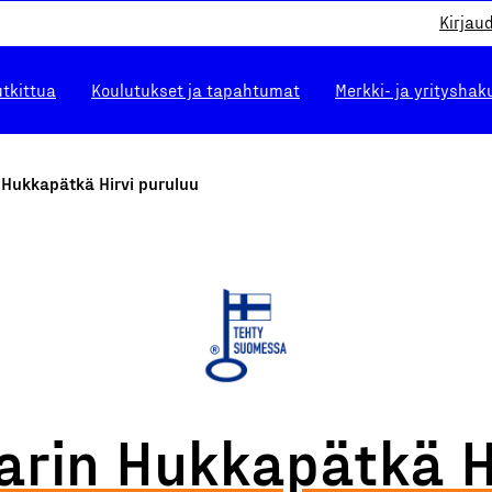
Kirjau
utkittua
Koulutukset ja tapahtumat
Merkki- ja yrityshak
 Hukkapätkä Hirvi puruluu
arin Hukkapätkä H