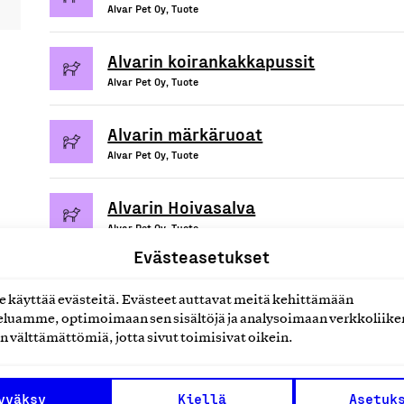
Alvar Pet Oy, Tuote
Alvarin koirankakkapussit
Alvar Pet Oy, Tuote
Alvarin märkäruoat
Alvar Pet Oy, Tuote
Alvarin Hoivasalva
Alvar Pet Oy, Tuote
Evästeasetukset
käyttää evästeitä. Evästeet auttavat meitä kehittämään
luamme, optimoimaan sen sisältöjä ja analysoimaan verkkoliike
uotteet tai
n välttämättömiä, jotta sivut toimisivat oikein.
yväksy
Kiellä
Asetuk