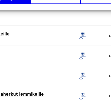
eille
L
L
L
alaherkut lemmikeille
L