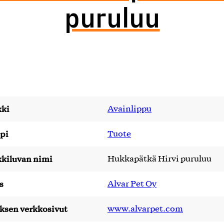
puruluu
ki
Avainlippu
pi
Tuote
kiluvan nimi
Hukkapätkä Hirvi puruluu
s
Alvar Pet Oy
yksen verkkosivut
www.alvarpet.com