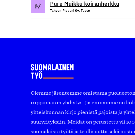
Pure Muikku koiranherkku
Tahvon Pippuri Oy, Tuote
Olemme jäsentemme omistama puolueeton, 
riippumaton yhdistys. Jäseninämme on ko
yhteiskunnan kirjo pienistä pajoista ja yhte
suuryrityksiin. Meidät on perustettu yli 10
suomalaista työtä ja teollisuutta sekä nost