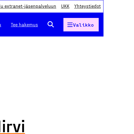
du extranet-jäsenpalveluun
UKK
Yhteystiedot
u
Tee hakemus
Valikko
irvi