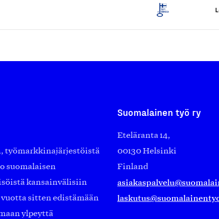
L
Suomalainen työ ry
Eteläranta 14,
työmarkkinajärjestöistä
00130 Helsinki
ko suomalaisen
Finland
asiakaspalvelu@suomalai
isöistä kansainvälisiin
laskutus@suomalainentyo
0 vuotta sitten edistämään
amaan ylpeyttä