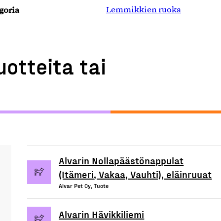
goria
Lemmikkien ruoka
uotteita tai
Alvarin Nollapäästönappulat
(Itämeri, Vakaa, Vauhti), eläinruuat
Alvar Pet Oy, Tuote
Alvarin Hävikkiliemi