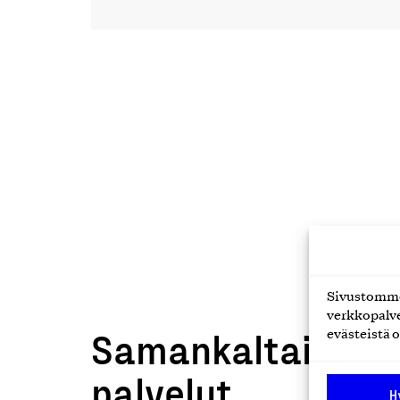
Sivustomme 
verkkopalve
Samankaltaiset t
evästeistä o
palvelut
H