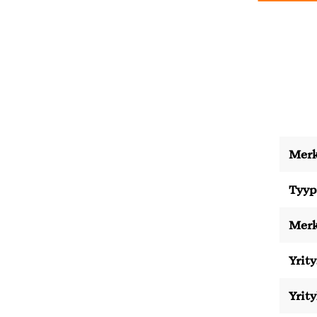
Merk
Tyyp
Merk
Yrity
Yrit