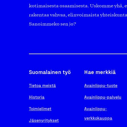
kotimaisesta osaamisesta. Uskomme yhä, ett
rakentaa vahvaa, elinvoimaista yhteiskunt
Sanoimmeko sen jo?
Suomalainen työ
Hae merkkiä
Tietoa meistä
Avainlippu-tuote
Historia
Avainlippu-palvelu
Toimielimet
Avainlippu-
verkkokauppa
Jäsenyritykset