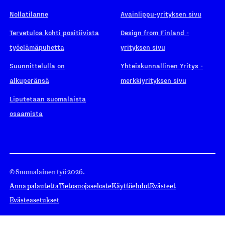
Nollatilanne
Avainlippu-yrityksen sivu
Tervetuloa kohti positiivista
Design from Finland -
työelämäpuhetta
yrityksen sivu
Suunnittelulla on
Yhteiskunnallinen Yritys -
alkuperänsä
merkkiyrityksen sivu
Liputetaan suomalaista
osaamista
© Suomalainen työ 2026.
Anna palautetta
Tietosuojaseloste
Käyttöehdot
Evästeet
Evästeasetukset