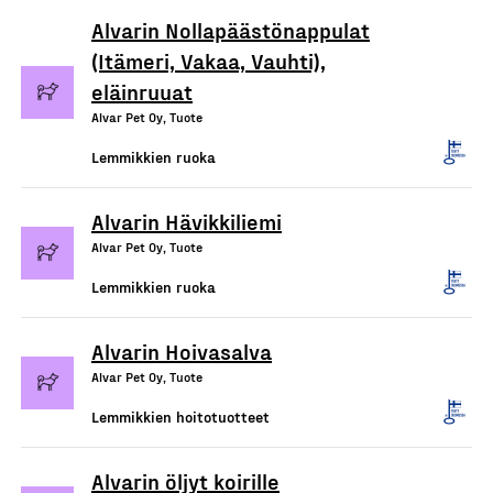
Alvarin Nollapäästönappulat
(Itämeri, Vakaa, Vauhti),
eläinruuat
Alvar Pet Oy, Tuote
Lemmikkien ruoka
Alvarin Hävikkiliemi
Alvar Pet Oy, Tuote
Lemmikkien ruoka
Alvarin Hoivasalva
Alvar Pet Oy, Tuote
Lemmikkien hoitotuotteet
Alvarin öljyt koirille