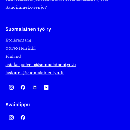
Sanoimmeko sen jo?
Suomalainen työ ry
Eteläranta 14,
00130 Helsinki
Finland
asiakaspalvelu@suomalainentyo.fi
laskutus@suomalainentyo.fi
Avainlippu