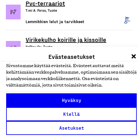
Pvc-terraariot
T:mi A. Forss, Tuote
Lemmikkien lelut ja tarvikkeet
Virikekulho koirille ja kissoille
IloPlay Oy, Tuote
Evästeasetukset
Lemmikkien lelut ja tarvikkeet
Sivustomme käyttää evästeitä. Evästeet auttavat meitä
kehittämään verkkopalveluamme, optimoimaan sen sisältöjä
Koiran talutushihna
ja analysoimaan verkkoliikennettä. Osa evästeistä on
Gentleash Oy, Tuote
välttämättömiä, jotta sivut toimisivat oikein.
Lemmikkien lelut ja tarvikkeet
Hyväksy
Koirien tarvikkeet: Pannat,
Kiellä
hihnat ja valjaat
Asetukset
Turr Oy, Tuote