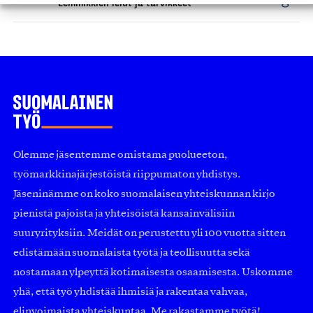
Lemmikkien lelut ja tarvikkeet
Olemme jäsentemme omistama puolueeton,
työmarkkinajärjestöistä riippumaton yhdistys.
Jäseninämme on koko suomalaisen yhteiskunnan kirjo
pienistä pajoista ja yhteisöistä kansainvälisiin
suuryrityksiin. Meidät on perustettu yli 100 vuotta sitten
edistämään suomalaista työtä ja teollisuutta sekä
nostamaan ylpeyttä kotimaisesta osaamisesta. Uskomme
yhä, että työ yhdistää ihmisiä ja rakentaa vahvaa,
elinvoimaista yhteiskuntaa. Me rakastamme työtä!