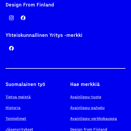
Design From Finland
Yhteiskunnallinen Yritys -merkki
Suomalainen työ
Hae merkkiä
Tietoa meistä
Avainlippu-tuote
Historia
Avainlippu-palvelu
Toimielimet
Avainlippu-verkkokauppa
Jäsenyritykset
Design from Finland