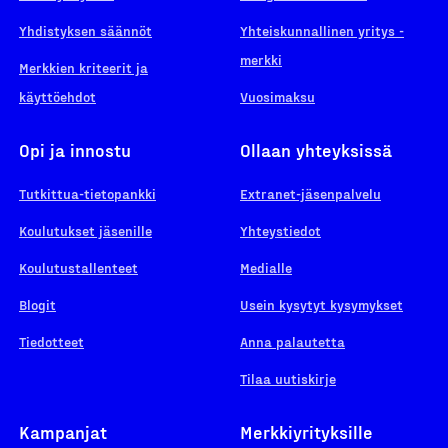
Yhdistyksen säännöt
Yhteiskunnallinen yritys -
merkki
Merkkien kriteerit ja
käyttöehdot
Vuosimaksu
Opi ja innostu
Ollaan yhteyksissä
Tutkittua-tietopankki
Extranet-jäsenpalvelu
Koulutukset jäsenille
Yhteystiedot
Koulutustallenteet
Medialle
Blogit
Usein kysytyt kysymykset
Tiedotteet
Anna palautetta
Tilaa uutiskirje
Kampanjat
Merkkiyrityksille