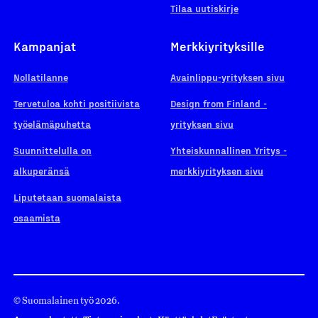
Tilaa uutiskirje
Kampanjat
Merkkiyrityksille
Nollatilanne
Avainlippu-yrityksen sivu
Tervetuloa kohti positiivista
Design from Finland -
työelämäpuhetta
yrityksen sivu
Suunnittelulla on
Yhteiskunnallinen Yritys -
alkuperänsä
merkkiyrityksen sivu
Liputetaan suomalaista
osaamista
© Suomalainen työ 2026.