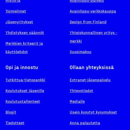
Historia
Avainlippu-palvelu
Toimielimet
Avainlippu-verkkokauppa
Jäsenyritykset
Design from Finland
Yhdistyksen säännöt
Yhteiskunnallinen yritys -
merkki
Merkkien kriteerit ja
käyttöehdot
Vuosimaksu
Opi ja innostu
Ollaan yhteyksissä
Tutkittua-tietopankki
Extranet-jäsenpalvelu
Koulutukset jäsenille
Yhteystiedot
Koulutustallenteet
Medialle
Blogit
Usein kysytyt kysymykset
Tiedotteet
Anna palautetta