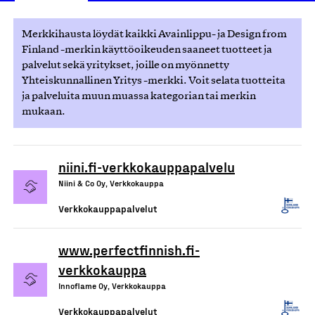
Merkkihausta löydät kaikki Avainlippu- ja Design from
Finland -merkin käyttöoikeuden saaneet tuotteet ja
palvelut sekä yritykset, joille on myönnetty
Yhteiskunnallinen Yritys -merkki. Voit selata tuotteita
ja palveluita muun muassa kategorian tai merkin
mukaan.
niini.fi-verkkokauppapalvelu
Niini & Co Oy, Verkkokauppa
Verkkokauppapalvelut
www.perfectfinnish.fi-
verkkokauppa
Innoflame Oy, Verkkokauppa
Verkkokauppapalvelut