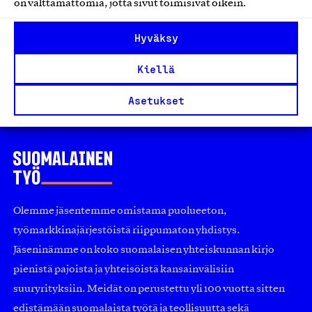
on välttämättömiä, jotta sivut toimisivat oikein.
Hyväksy
1
2
…
43
Kiellä
Edellinen
Seuraavat
Asetukset
Olemme jäsentemme omistama puolueeton,
työmarkkinajärjestöistä riippumaton yhdistys.
Jäseninämme on koko suomalaisen yhteiskunnan kirjo
pienistä pajoista ja yhteisöistä kansainvälisiin
suuryrityksiin. Meidät on perustettu yli 100 vuotta sitten
edistämään suomalaista työtä ja teollisuutta sekä