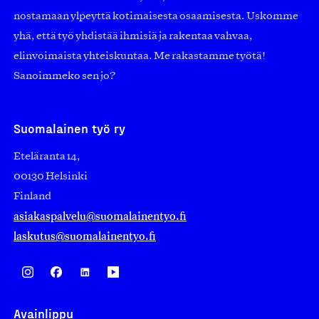
nostamaan ylpeyttä kotimaisesta osaamisesta. Uskomme
yhä, että työ yhdistää ihmisiä ja rakentaa vahvaa,
elinvoimaista yhteiskuntaa. Me rakastamme työtä!
Sanoimmeko sen jo?
Suomalainen työ ry
Eteläranta 14,
00130 Helsinki
Finland
asiakaspalvelu@suomalainentyo.fi
laskutus@suomalainentyo.fi
Avainlippu