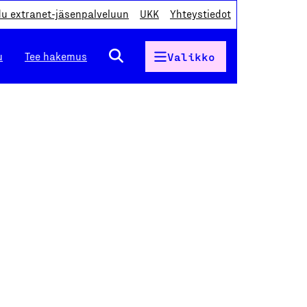
du extranet-jäsenpalveluun
UKK
Yhteystiedot
u
Tee hakemus
Valikko