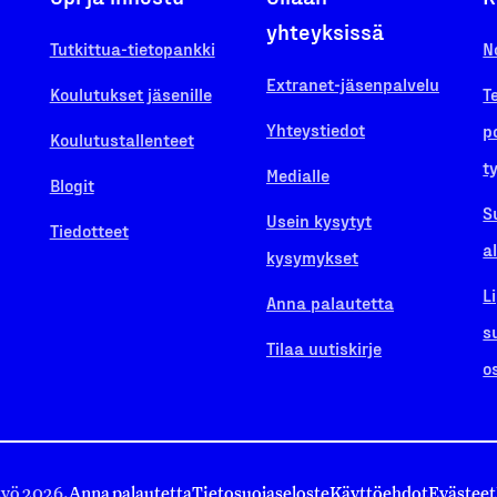
yhteyksissä
Tutkittua-tietopankki
N
Extranet-jäsenpalvelu
Koulutukset jäsenille
T
Yhteystiedot
p
Koulutustallenteet
t
Medialle
Blogit
S
Usein kysytyt
Tiedotteet
a
kysymykset
L
Anna palautetta
s
Tilaa uutiskirje
o
työ 2026.
Anna palautetta
Tietosuojaseloste
Käyttöehdot
Evästeet