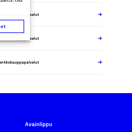
nnettä. Osa
erkkokauppapalvelut
set
erkkokauppapalvelut
erkkokauppapalvelut
Avainlippu