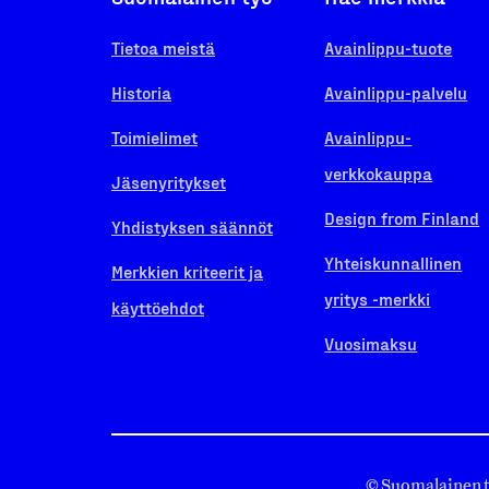
Tietoa meistä
Avainlippu-tuote
Historia
Avainlippu-palvelu
Toimielimet
Avainlippu-
verkkokauppa
Jäsenyritykset
Design from Finland
Yhdistyksen säännöt
Yhteiskunnallinen
Merkkien kriteerit ja
yritys -merkki
käyttöehdot
Vuosimaksu
© Suomalainen 