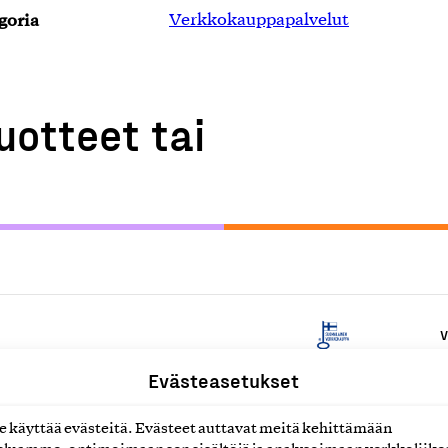
goria
Verkkokauppapalvelut
uotteet tai
V
Evästeasetukset
V
käyttää evästeitä. Evästeet auttavat meitä kehittämään