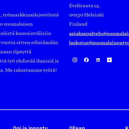
Eteläranta 14,
työmarkkinajärjestöistä
00130 Helsinki
ko suomalaisen
Finland
asiakaspalvelu@suomalai
isöistä kansainvälisiin
laskutus@suomalainentyo
0 vuotta sitten edistämään
amaan ylpeyttä
ä työ yhdistää ihmisiä ja
aa. Me rakastamme työtä!
Opi ja innostu
Ollaan
K