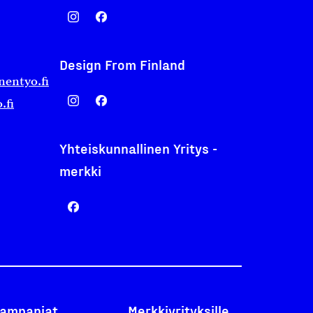
Design From Finland
nentyo.fi
.fi
Yhteiskunnallinen Yritys -
merkki
ampanjat
Merkkiyrityksille