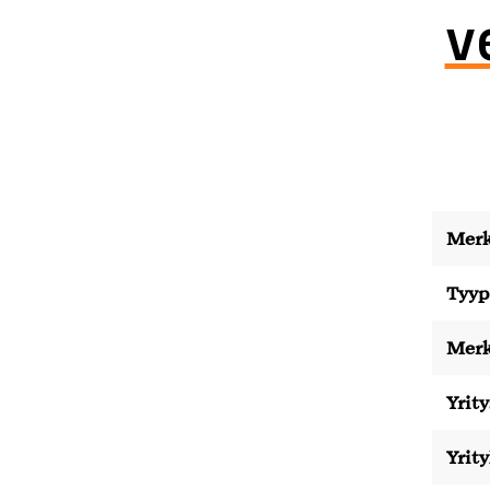
v
Merk
Tyyp
Merk
Yrity
Yrit