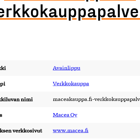
erkkokauppapalve
ki
Avainlippu
pi
Verkkokauppa
kiluvan nimi
maceakauppa.fi-verkkokauppapalv
s
Macea Oy
yksen verkkosivut
www.macea.fi