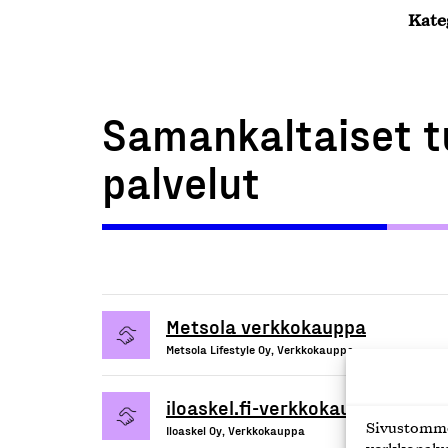
Kate
Samankaltaiset t
palvelut
Metsola verkkokauppa
Metsola Lifestyle Oy, Verkkokauppa
iloaskel.fi-verkkokauppapalvelu
Sivustomme 
Iloaskel Oy, Verkkokauppa