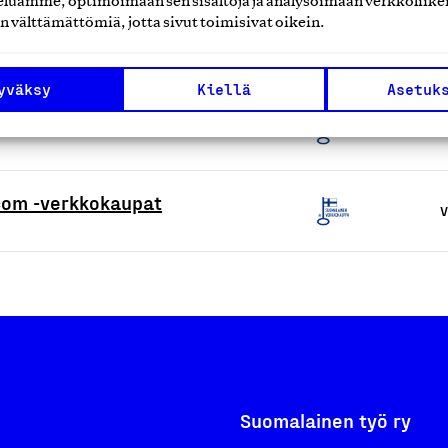
luamme, optimoimaan sen sisältöjä ja analysoimaan verkkoliike
n välttämättömiä, jotta sivut toimisivat oikein.
V
yväksy
Kiellä
Asetuk
V
.com -verkkokaupat
V
Suomalainen työ ry