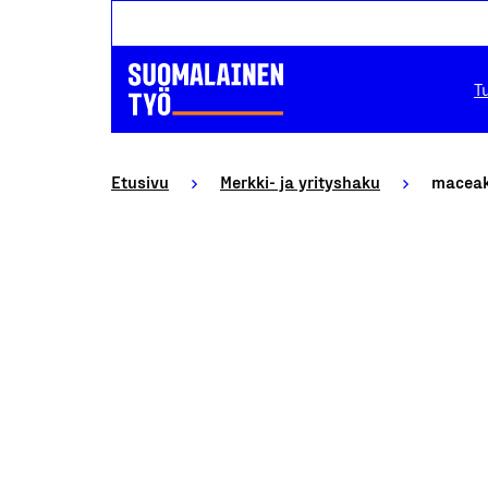
T
Etusivu
Merkki- ja yrityshaku
maceak