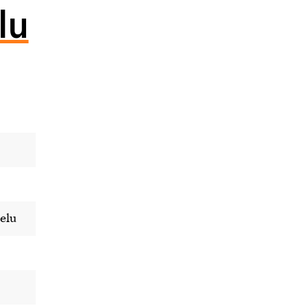
lu
elu