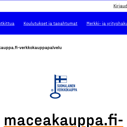
Kirjau
utkittua
Koulutukset ja tapahtumat
Merkki- ja yrityshak
auppa.fi-verkkokauppapalvelu
maceakauppa.fi-