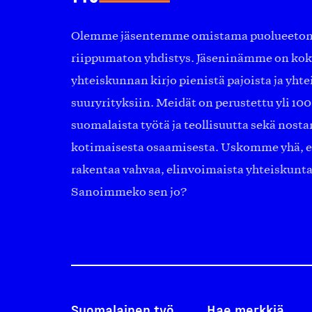
Olemme jäsentemme omistama puolueeton, 
riippumaton yhdistys. Jäseninämme on ko
yhteiskunnan kirjo pienistä pajoista ja yhte
suuryrityksiin. Meidät on perustettu yli 10
suomalaista työtä ja teollisuutta sekä nost
kotimaisesta osaamisesta. Uskomme yhä, ett
rakentaa vahvaa, elinvoimaista yhteiskunt
Sanoimmeko sen jo?
Suomalainen työ
Hae merkkiä