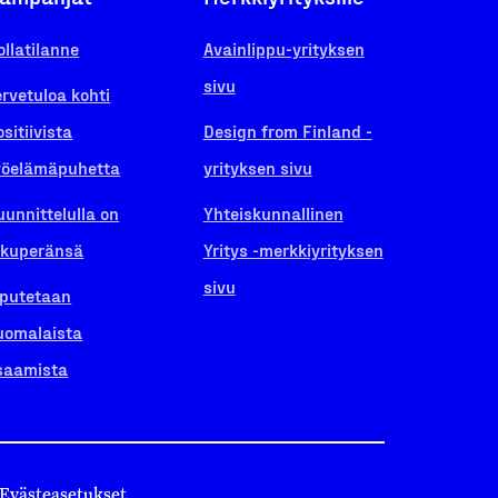
ollatilanne
Avainlippu-yrityksen
sivu
ervetuloa kohti
ositiivista
Design from Finland -
yöelämäpuhetta
yrityksen sivu
uunnittelulla on
Yhteiskunnallinen
lkuperänsä
Yritys -merkkiyrityksen
sivu
iputetaan
uomalaista
saamista
Evästeasetukset