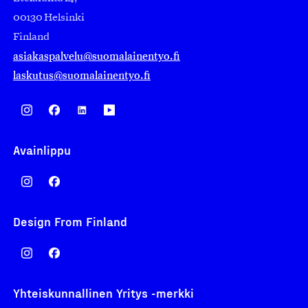
00130 Helsinki
Finland
asiakaspalvelu@suomalainentyo.fi
laskutus@suomalainentyo.fi
Avainlippu
Design From Finland
Yhteiskunnallinen Yritys -merkki