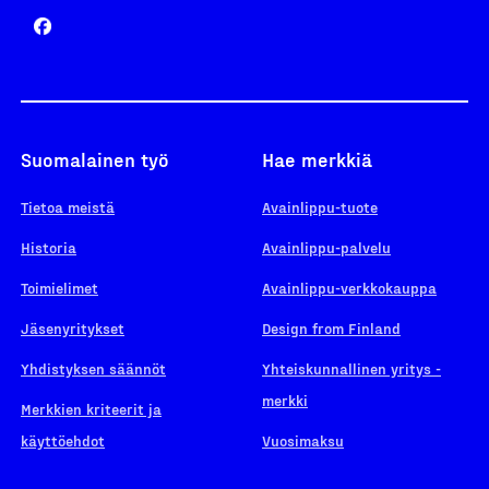
Suomalainen työ
Hae merkkiä
Tietoa meistä
Avainlippu-tuote
Historia
Avainlippu-palvelu
Toimielimet
Avainlippu-verkkokauppa
Jäsenyritykset
Design from Finland
Yhdistyksen säännöt
Yhteiskunnallinen yritys -
merkki
Merkkien kriteerit ja
käyttöehdot
Vuosimaksu