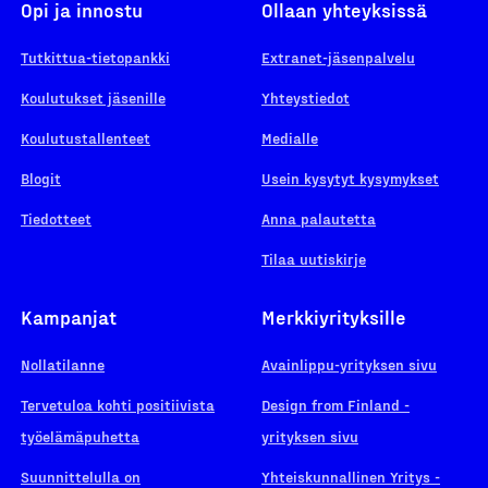
Opi ja innostu
Ollaan yhteyksissä
Tutkittua-tietopankki
Extranet-jäsenpalvelu
Koulutukset jäsenille
Yhteystiedot
Koulutustallenteet
Medialle
Blogit
Usein kysytyt kysymykset
Tiedotteet
Anna palautetta
Tilaa uutiskirje
Kampanjat
Merkkiyrityksille
Nollatilanne
Avainlippu-yrityksen sivu
Tervetuloa kohti positiivista
Design from Finland -
työelämäpuhetta
yrityksen sivu
Suunnittelulla on
Yhteiskunnallinen Yritys -