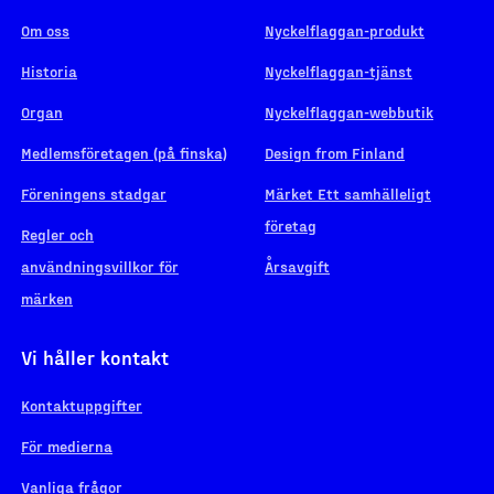
Om oss
Nyckelflaggan-produkt
Historia
Nyckelflaggan-tjänst
Organ
Nyckelflaggan-webbutik
Medlemsföretagen (på finska)
Design from Finland
Föreningens stadgar
Märket Ett samhälleligt
företag
Regler och
användningsvillkor för
Årsavgift
märken
Vi håller kontakt
Kontaktuppgifter
För medierna
Vanliga frågor