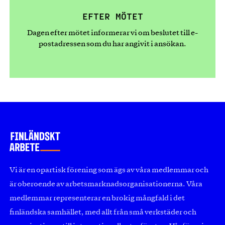
EFTER MÖTET
Dagen efter mötet informerar vi om beslutet till e-
postadressen som du har angivit i ansökan.
Vi är en opartisk förening som ägs av våra medlemmar och
är oberoende av arbetsmarknadsorganisationerna. Våra
medlemmar representerar en brokig mångfald i det
finländska samhället, med allt från små verkstäder och