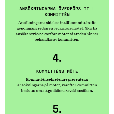
ANSÖKNINGARNA ÖVERFÖRS TILL
KOMMITTÉN
Ansökningarna skickas in till kommittén för
genomgång redan en vecka före mötet. Skicka
ansökan två veckor före mötet så att den hinner
behandlas av kommittén.
4.
KOMMITTÉNS MÖTE
Kommittén sekreterare presenterar
ansökningarna på mötet, varefter kommittén
beslutar om att godkänna/avslå ansökan.
5.