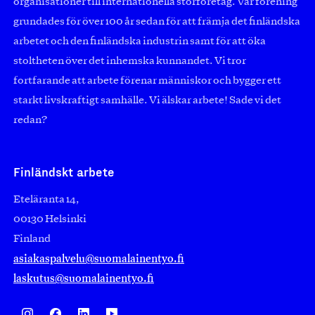
organisationer till internationella storföretag. Vår förening
grundades för över 100 år sedan för att främja det finländska
arbetet och den finländska industrin samt för att öka
stoltheten över det inhemska kunnandet. Vi tror
fortfarande att arbete förenar människor och bygger ett
starkt livskraftigt samhälle. Vi älskar arbete! Sade vi det
redan?
Finländskt arbete
Eteläranta 14,
00130 Helsinki
Finland
asiakaspalvelu@suomalainentyo.fi
laskutus@suomalainentyo.fi