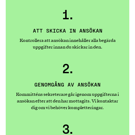
1.
ATT SKICKA IN ANSÖKAN
Kontrollera att ansökan innehåller alla begärda
uppgifter innan du skickar in den.
2.
GENOMGÅNG AV ANSÖKAN
Kommitténs sekreterare går igenom uppgifterna i
ansökan efter att den har mottagits. Vi kontaktar
dig om vi behöver kompletteringar.
3.