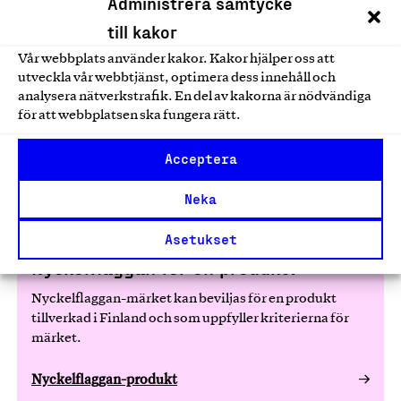
Administrera samtycke
till kakor
Detta formulär är skyddat av reCAPTCHA och Googles
Integritetspolicy
och
Användarvillkor
gäller. Genom att
Vår webbplats använder kakor. Kakor hjälper oss att
skicka in uppgifterna godkänner jag dessa villkor.
utveckla vår webbtjänst, optimera dess innehåll och
analysera nätverkstrafik. En del av kakorna är nödvändiga
för att webbplatsen ska fungera rätt.
Acceptera
Neka
Asetukset
Nyckelflaggan för en produkt?
Nyckelflaggan-märket kan beviljas för en produkt
tillverkad i Finland och som uppfyller kriterierna för
märket.
Nyckelflaggan-produkt