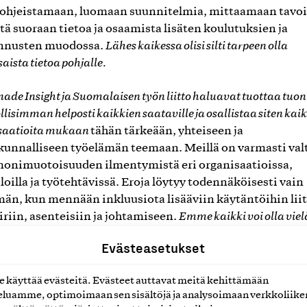
 ohjeistamaan, luomaan suunnitelmia, mittaamaan tavoi
etä suoraan tietoa ja osaamista lisäten koulutuksien ja
nnusten muodossa.
Lähes kaikessa olisi silti tarpeen olla
aista tietoa pohjalle.
de Insight ja Suomalaisen työn liitto haluavat tuottaa tuon
isimman helposti kaikkien saataville ja osallistaa siten kai
saatioita mukaan
tähän tärkeään, yhteiseen ja
kunnalliseen työelämän teemaan. Meillä on varmasti val
monimuotoisuuden ilmentymistä eri organisaatioissa,
loilla ja työtehtävissä. Eroja löytyy todennäköisesti vain
n, kun mennään inkluusiota lisääviin käytäntöihin lii
iriin, asenteisiin ja johtamiseen.
Emme kaikki voi olla viel
otoisuuden ja inkluusion aallonharjalla
ja toisaalta osalle
Evästeasetukset
saatioita teema on yhtä aikaa jo lähes itsestäänselvyys e
välttämättä erityisiä kehitysaskeleita tai huomiota.
käyttää evästeitä. Evästeet auttavat meitä kehittämään
luamme, optimoimaan sen sisältöjä ja analysoimaan verkkoliike
 vaatii aikaa ja erilaisuuden ymmärtäminen voi olla vai