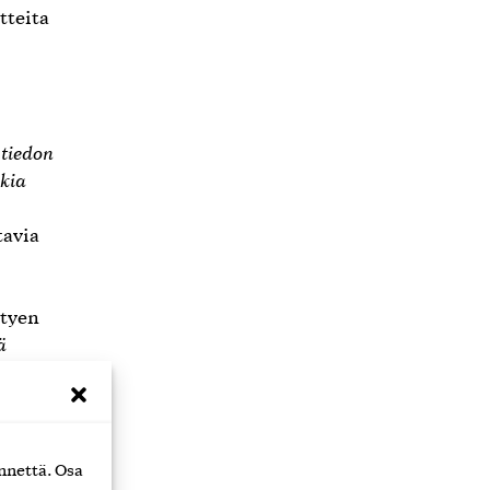
tteita
 tiedon
kkia
tavia
ttyen
ä
ikä
nnettä. Osa
keaa