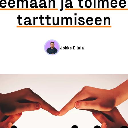
teemaan ja toimee
tarttumiseen
Jokke Eljala