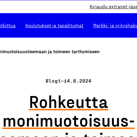
Kirjaudu extranet-jäs
utkittua
Koulutukset ja tapahtumat
Merkki- ja yrityshak
imuotoisuus­teemaan ja toimeen tarttumiseen
Blogi
–
14.8.2024
Rohkeutta
monimuotoisuus­