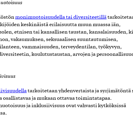
uotoisuus
löstön
monimuotoisuudella tai diversiteetillä
tarkoiteta
kijöiden keskinäistä erilaisuutta muun muassa iän,
olen, etnisen tai kansallisen taustan, kansalaisuuden, k
on, vakaumuksen, seksuaalisen suuntautumisen,
ilanteen, vammaisuuden, terveydentilan, työkyvyn,
iversiteetin, koulutustaustan, arvojen ja persoonallisu
ivisuus
iivisuudella
tarkoitetaan yhdenvertaista ja syrjimätöntä 
a osallistavaa ja mukaan ottavaa toimintatapaa.
otoisuus ja inklusiivisuus ovat vahvasti kytköksissä
nsa.