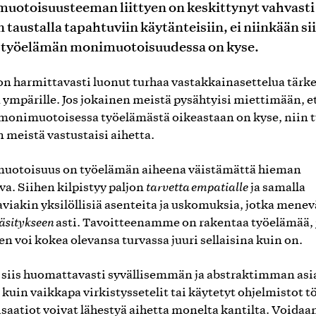
uotoisuusteeman liittyen on keskittynyt vahvasti
 taustalla tapahtuviin käytänteisiin, ei niinkään si
 työelämän monimuotoisuudessa on kyse.
n harmittavasti luonut turhaa vastakkainasettelua tärk
 ympärille. Jos jokainen meistä pysähtyisi miettimään, e
monimuotoisessa työelämästä oikeastaan on kyse, niin 
 meistä vastustaisi aihetta.
uotoisuus on työelämän aiheena väistämättä hieman
va. Siihen kilpistyy paljon
tarvetta empatialle
ja samalla
aviakin yksilöllisiä asenteita ja uskomuksia, jotka menev
äsitykseen
asti. Tavoitteenamme on rakentaa työelämää, 
en voi kokea olevansa turvassa juuri sellaisina kuin on.
 siis huomattavasti syvällisemmän ja abstraktimman asi
ä kuin vaikkapa virkistyssetelit tai käytetyt ohjelmistot t
saatiot voivat lähestyä aihetta monelta kantilta. Voidaa