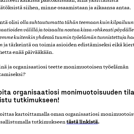
akriteeri kaikissa päätöksissään, aina yksittäisistä
ätöksistä siihen, minne osaamistaan ja aikaansa antaa.
ntä olisi
olla suhtautumatta tähän teemaan kuin kilpailuun
aatioiden välillä ja toisaalta nostaa kissa rohkeasti pöydälle
lemme kuitenkin yhdessä tuumin työelämän tunnistettuja ha
an
ja tärkeintä on toimia asioiden edistämiseksi eikä kier
ihetta enää päivääkään.
inä ja organisaatiosi teette monimuotoisen työelämän
tamiseksi?
oita organisaatiosi monimuotoisuuden tila
listu tutkimukseen!
loittaa kartoittamalla oman organisaatiosi monimuotoi
tästä linkistä
.
 osallistumalla tutkimukseen