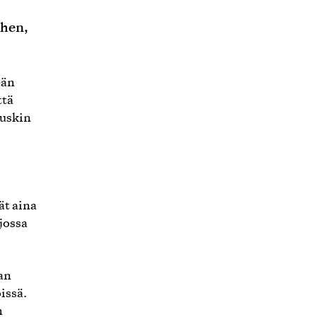
ihen,
eän
ttä
tuskin
ät aina
jossa
an
öissä.
n