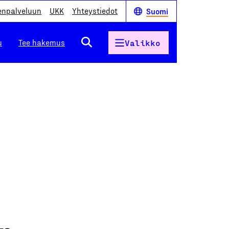
enpalveluun
UKK
Yhteystiedot
Suomi
u
Tee hakemus
Valikko