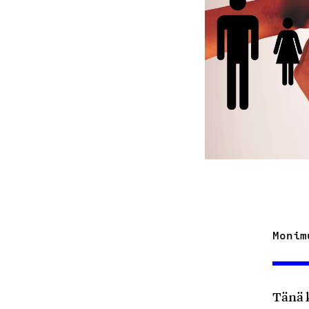
Monim
Tänä 