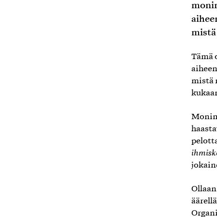
monim
aiheen
mistä
Tämä o
aiheen
mistä 
kukaan
Monim
haasta
pelott
ihmisk
jokain
Ollaan
äärell
Organi