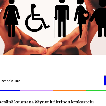
uotoisuus
kesänä kuumana käynyt kriittinen keskustelu