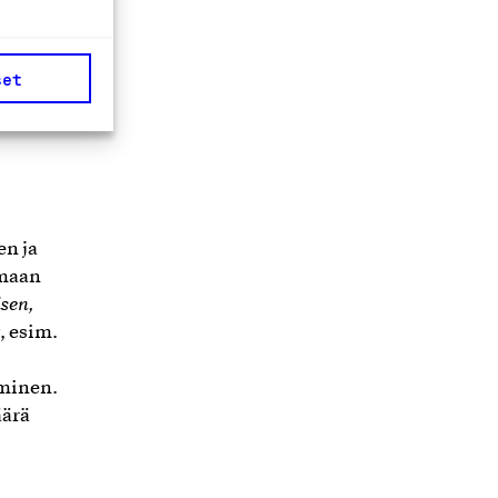
työssä
n oman
set
en ja
imaan
sen,
, esim.
aminen.
äärä