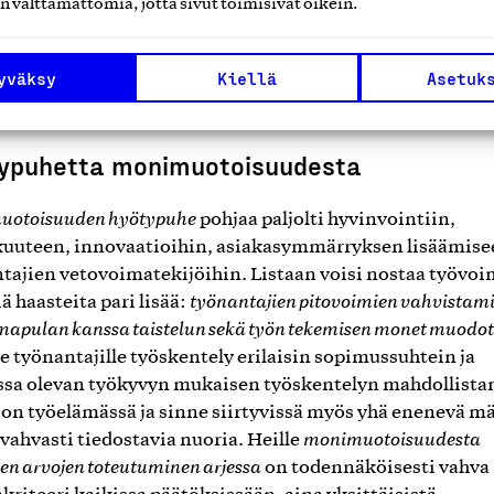
n välttämättömiä, jotta sivut toimisivat oikein.
ullekin meistä syystä tai toisesta. Oman hyvinvoinnin ja 
ämisen vuoksi monimuotoisen työelämän vahvistaminen
a jokaiselle työelämän, jossa haluamme olla mukana iha
yväksy
Kiellä
Asetuk
ämme.
ypuhetta monimuotoisuudesta
uotoisuuden hyötypuhe
pohjaa paljolti hyvinvointiin,
uuteen, innovaatioihin, asiakasymmärryksen lisäämise
tajien vetovoimatekijöihin. Listaan voisi nostaa työvo
iä haasteita pari lisää:
työnantajien pitovoimien vahvistami
mapulan kanssa taistelun sekä työn tekemisen monet muodot
e työnantajille työskentely erilaisin sopimussuhtein ja
sa olevan työkyvyn mukaisen työskentelyn mahdollist
 on työelämässä ja sinne siirtyvissä myös yhä enenevä m
 vahvasti tiedostavia nuoria. Heille
monimuotoisuudesta
ien arvojen toteutuminen arjessa
on todennäköisesti vahva