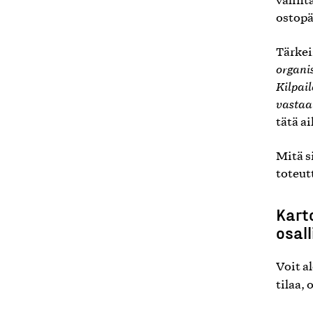
valint
ostopä
Tärkei
organis
Kilpai
vasta
tätä a
Mitä s
toteut
Kart
osal
Voit a
tilaa,