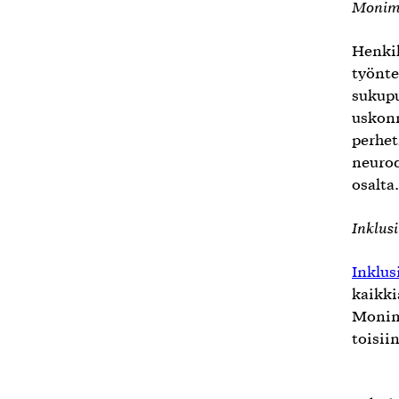
Monim
Henki
työnte
sukupu
uskonn
perhet
neurod
osalta.
Inklusi
Inklus
kaikki
Monimu
toisii