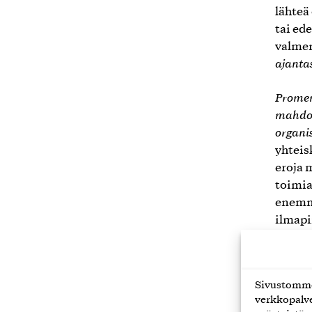
lähteä
tai ed
valme
ajantas
Promena
mahdoll
organi
yhteis
eroja 
toimia
enemmä
ilmapi
monimu
organi
vaadi 
Sivustomme 
verkkopalve
Muutos