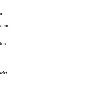
an
ielen,
uden
sekä