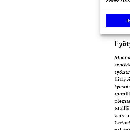
evästeistä o
itse k
pärjä
tarjoa
H
itsen
Hyöt
Monim
tehokk
työnan
liittyv
työvoi
monill
olemas
Meillä
varsin
kertov