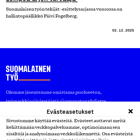
Suomalaisen työn tekijät -esittelysarjassa vuorossa on
hallintopäällikkö Päivi Fogelberg.
02.12.2025
Olemme jäsentemme omistama puolueeton,
työmarkkinajärjestöistä riippumaton yhdistys.
Evästeasetukset
Jäseninämme on koko suomalaisen yhteiskunnan kirjo
pienistä pajoista ja yhteisöistä kansainvälisiin
Sivustomme käyttää evästeitä. Evästeet auttavat meitä
kehittämään verkkopalveluamme, optimoimaan sen
suuryrityksiin. Meidät on perustettu yli 100 vuotta sitten
sisältöjä ja analysoimaan verkkoliikennettä. Osa evästeistä
edistämään suomalaista työtä ja teollisuutta sekä