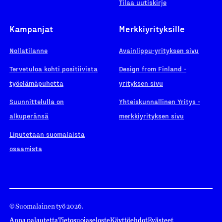
Tilaa uutiskirje
Kampanjat
Merkkiyrityksille
Nollatilanne
Avainlippu-yrityksen sivu
Tervetuloa kohti positiivista
Design from Finland -
työelämäpuhetta
yrityksen sivu
Suunnittelulla on
Yhteiskunnallinen Yritys -
alkuperänsä
merkkiyrityksen sivu
Liputetaan suomalaista
osaamista
© Suomalainen työ 2026.
Anna palautetta
Tietosuojaseloste
Käyttöehdot
Evästeet