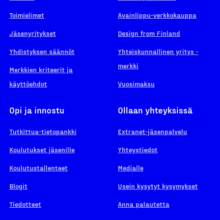
Toimielimet
Avainlippu-verkkokauppa
Jäsenyritykset
Design from Finland
Yhdistyksen säännöt
Yhteiskunnallinen yritys -
merkki
Merkkien kriteerit ja
käyttöehdot
Vuosimaksu
Opi ja innostu
Ollaan yhteyksissä
Tutkittua-tietopankki
Extranet-jäsenpalvelu
Koulutukset jäsenille
Yhteystiedot
Koulutustallenteet
Medialle
Blogit
Usein kysytyt kysymykset
Tiedotteet
Anna palautetta