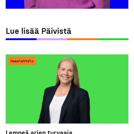
Lue lisää Päivistä
Haastattelu
Lempeä arjen turvaaja