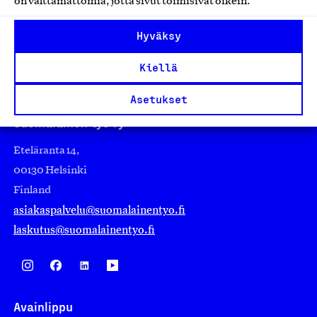
on välttämättömiä, jotta sivut toimisivat oikein.
nostamaan ylpeyttä kotimaisesta osaamisesta. Uskomme
yhä, että työ yhdistää ihmisiä ja rakentaa vahvaa,
Hyväksy
elinvoimaista yhteiskuntaa. Me rakastamme työtä!
Kiellä
Sanoimmeko sen jo?
Asetukset
Suomalainen työ ry
Eteläranta 14,
00130 Helsinki
Finland
asiakaspalvelu@suomalainentyo.fi
laskutus@suomalainentyo.fi
Avainlippu