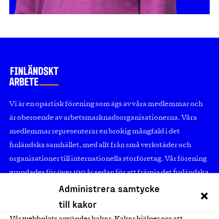
Vi är en opartisk förening som ägs av våra medlemmar och
är oberoende av arbetsmarknadsorganisationerna. Våra
medlemmar representerar en brokig mångfald i det
finländska samhället, med allt från små verkstäder och
organisationer till internationella storföretag. Vår förening
grundades för över 100 år sedan för att främja det finländska
Administrera samtycke
arbetet och den finländska industrin samt för att öka
stoltheten över det inhemska kunnandet. Vi tror
till kakor
fortfarande att arbete förenar människor och bygger ett
Vår webbplats använder kakor. Kakor hjälper oss att