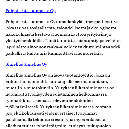
Pohjoisesta luonnosta Oy
Pohjoisesta luonnosta Oy on sodankyläläinen perheyritys,
joka tarjoaa sosiaalisesta, taloudellisesta ja ekologisesta
näkökulmasta kestävää luonnon käyttöä yrityksille ja
yksityishenkilöille. Tämä tarkoitta asiantuntijapalveluita,
lappilaisten luonnon raaka-aineiden tukkutoimintaa sekä
paikallista kulttuuria kunnioittavia luontoretkiä.
Simelius Simelius Oy
Simelius Simelius Oy on luova tuotantoyhtiö, joka on
erikoistunut bränditason kaupalliseen mainontaan,
muotiin ja muotokuviin. Yrityksen liiketoiminnassa on
huomioitu työllisyyden edistäminen heikommassa
työmarkkina-asemassa olevien henkilöiden
työllistämisessä. Yrityksen liiketoiminnassa kootaan
projektikohtaisesti yhdenvertaiset työryhmät
palkkaamalla tekijöitä ja esiintyjiä myös erilaisista
aliedustetuista ryhmistä (esim. etnisyys, sukupuolen