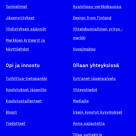
Toimielimet
Avainlippu-verkkokauppa
Jäsenyritykset
Design from Finland
Yhdistyksen säännöt
Yhteiskunnallinen yritys -
merkki
Merkkien kriteerit ja
käyttöehdot
Vuosimaksu
Opi ja innostu
Ollaan yhteyksissä
Tutkittua-tietopankki
Extranet-jäsenpalvelu
Koulutukset jäsenille
Yhteystiedot
Koulutustallenteet
Medialle
Blogit
Usein kysytyt kysymykset
Tiedotteet
Anna palautetta
Tilaa uutiskirje