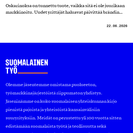
Oskarinoksa on tunnettu tuote, vaikka sitä ei ole juurikaan
markkinoitu. Uudet yrittäjät haluavat päivittää brändin…
22.06.2026
Olemme jäsentemme omistama puolueeton,
työmarkkinajärjestöistä riippumaton yhdistys.
Jäseninämme on koko suomalaisen yhteiskunnan kirjo
pienistä pajoista ja yhteisöistä kansainvälisiin
suuryrityksiin. Meidät on perustettu yli 100 vuotta sitten
edistämään suomalaista työtä ja teollisuutta sekä