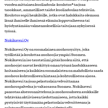
vuoden mittainen kuolindoula-koulutus® tarjoaa
tasokkaat, ammatilliset taidot kuolindoulan tehtäviin.
Koulutus sopii henkilöille, jotka ovat halukkaita olemaan
läsnä ihmiselle ihmisenä elämän loppuvaiheessa tai
hyödyntämään valmennuksellisia taitojaan nykyisessä
työssä.
Nokikaveri Oy
Nokikaveri Oy on suomalainen nuohousyritys, joka
työllistää ja kouluttaa nuohoojia ympäri Suomen.
Nokikaverin iso taustatiimi pitää huolen siitä, että
nuohoojat saavat keskittyä oman työnsä laadukkaaseen
hoitamiseen ja kaikkien suomalaisten on mahdollista saada
nuohous kohtuulliseen hintaan ja kohtuullisessa ajassa.
Nokikaveri tarjoaa pelastuslain velvoittamaa
nuohouspalvelua jo valtaosassa Suomea. Nokikaveri
panostaa aluesuunnitteluun ja nuohousalueen asukkaille
tehtävään aktiiviseen tiedottamiseen, jotta kaikki
pystyisivät täyttämään pelastuslain velvoitteensa ja
paloturvallisuutta saataisiin pidettyä yllä.