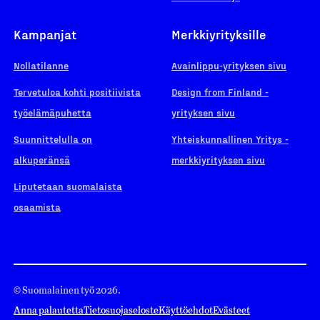
Kampanjat
Merkkiyrityksille
Nollatilanne
Avainlippu-yrityksen sivu
Tervetuloa kohti positiivista
Design from Finland -
työelämäpuhetta
yrityksen sivu
Suunnittelulla on
Yhteiskunnallinen Yritys -
alkuperänsä
merkkiyrityksen sivu
Liputetaan suomalaista
osaamista
© Suomalainen työ 2026.
Anna palautetta
Tietosuojaseloste
Käyttöehdot
Evästeet