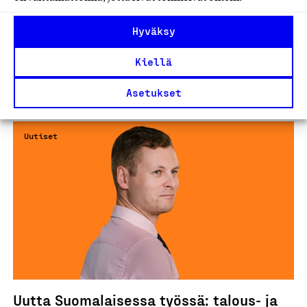
Lisää uutisia
Hyväksy
Kiellä
Kaikki ajankohtaiset
Asetukset
Uutiset
Uutta Suomalaisessa työssä: talous- ja