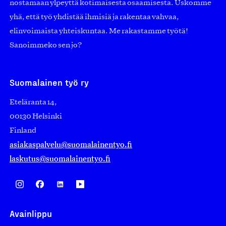
nostamaan ylpeyttä kotimaisesta osaamisesta. Uskomme
yhä, että työ yhdistää ihmisiä ja rakentaa vahvaa,
elinvoimaista yhteiskuntaa. Me rakastamme työtä!
Sanoimmeko sen jo?
Suomalainen työ ry
Eteläranta 14,
00130 Helsinki
Finland
asiakaspalvelu@suomalainentyo.fi
laskutus@suomalainentyo.fi
Avainlippu