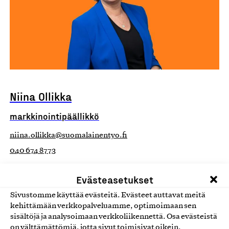
Niina Ollikka
markkinointipäällikkö
niina.ollikka@suomalainentyo.fi
040 674 8773
Suomalainen työ ry:n ja merkkien markkinointi,
Evästeasetukset
kampanjat, Yhteiskunnallinen Yritys -merkin asiantuntija ja
toimikunnasta vastaava
Sivustomme käyttää evästeitä. Evästeet auttavat meitä
kehittämään verkkopalveluamme, optimoimaan sen
sisältöjä ja analysoimaan verkkoliikennettä. Osa evästeistä
on välttämättömiä, jotta sivut toimisivat oikein.