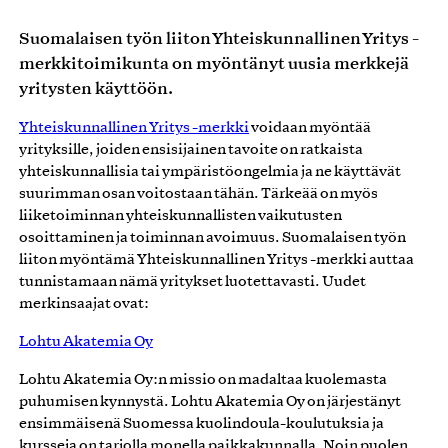
Suomalaisen työn liiton Yhteiskunnallinen Yritys -
merkkitoimikunta on myöntänyt uusia merkkejä
yritysten käyttöön.
Yhteiskunnallinen Yritys -merkki
voidaan myöntää
yrityksille, joiden ensisijainen tavoite on ratkaista
yhteiskunnallisia tai ympäristöongelmia ja ne käyttävät
suurimman osan voitostaan tähän. Tärkeää on myös
liiketoiminnan yhteiskunnallisten vaikutusten
osoittaminen ja toiminnan avoimuus. Suomalaisen työn
liiton myöntämä Yhteiskunnallinen Yritys -merkki auttaa
tunnistamaan nämä yritykset luotettavasti. Uudet
merkinsaajat ovat:
Lohtu Akatemia Oy
Lohtu Akatemia Oy:n missio on madaltaa kuolemasta
puhumisen kynnystä. Lohtu Akatemia Oy on järjestänyt
ensimmäisenä Suomessa kuolindoula-koulutuksia ja
kursseja on tarjolla monella paikkakunnalla.
Noin puolen