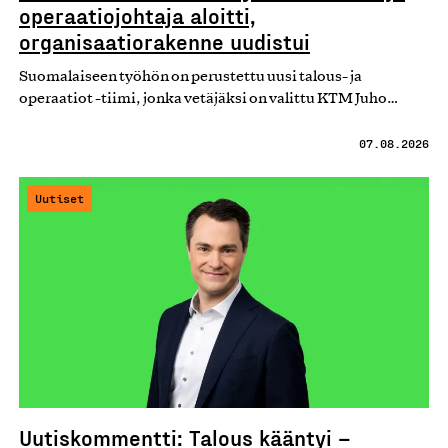
operaatiojohtaja aloitti,
organisaatiorakenne uudistui
Suomalaiseen työhön on perustettu uusi talous- ja
operaatiot -tiimi, jonka vetäjäksi on valittu KTM Juho…
07.08.2026
Uutiset
Uutiskommentti: Talous kääntyi –