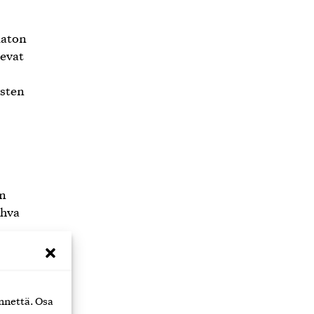
maton
sevat
asten
on
ahva
nnettä. Osa