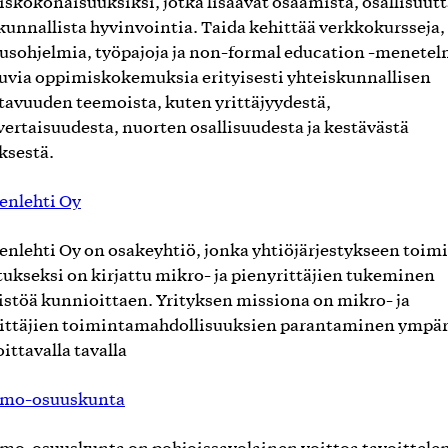
skokonaisuuksiksi, jotka lisäävät osaamista, osallisuutt
kunnallista hyvinvointia. Taida kehittää verkkokursseja,
usohjelmia, työpajoja ja non-formal education -menetel
uvia oppimiskokemuksia erityisesti yhteiskunnallisen
tavuuden teemoista, kuten yrittäjyydestä,
ertaisuudesta, nuorten osallisuudesta ja kestävästä
ksestä.
nlehti Oy
lehti Oy on osakeyhtiö, jonka yhtiöjärjestykseen toim
tukseksi on kirjattu mikro- ja pienyrittäjien tukeminen
stöä kunnioittaen. Yrityksen missiona on mikro- ja
ittäjien toimintamahdollisuuksien parantaminen ympär
ittavalla tavalla
omo-osuuskunta