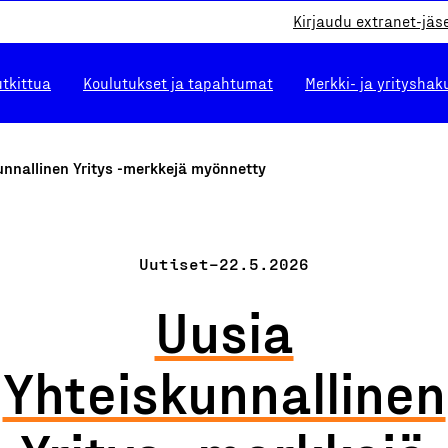
Kirjaudu extranet-jäs
utkittua
Koulutukset ja tapahtumat
Merkki- ja yrityshak
unnallinen Yritys -merkkejä myönnetty
Uutiset
–
22.5.2026
Uusia
Yhteiskunnallinen