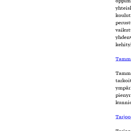
oppimi
yhteis
koulut
perust
vaikut
yhdenv
kehity
Tamme
Tammen
tarkoi
ympäri
pienyr
kunnio
Tarjo