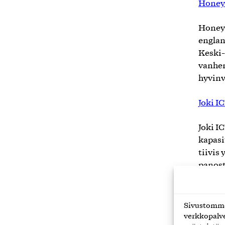
Honey
Honey 
englan
Keski-
vanhem
hyvinv
Joki I
Joki IC
kapasi
tiivis
panost
ratkai
Keski-
konser
Sivustomme 
verkkopalve