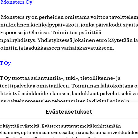
 Monsters Oy
Monsters ry on perheiden omistama voittoa tavoittele
ninkielinen kielikylpypäiväkoti, jonka päiväkodit sijait
Espoossa ja Olarissa. Toimintaa pyörittää
painyhdistys. Yhdistyksessä jokainen euro käytetään l
ointiin ja laadukkaaseen varhaiskasvatukseen.
CT Oy
T Oy tuottaa asiantuntija-, tuki-, tietoliikenne- ja
teettipalveluja omistajilleen. Toiminnan lähtökohtana 
 yhteistyö asiakkaiden kanssa, laadukkaat palvelut sekä v
us palveluprosessien tehostamisen ja digitalisoinnin
suihin. Toiminta-alue ulottuu Oulun seudulta pohjoiseen
Evästeasetukset
Suomeen. Omistaja-asiakkaita ovat kunnat, niiden
niyhtiöt ja kuntayhtymät.
käyttää evästeitä. Evästeet auttavat meitä kehittämään
luamme, optimoimaan sen sisältöjä ja analysoimaan verkkoliike