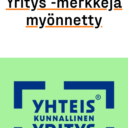
Yritys -merkkejä
myönnetty