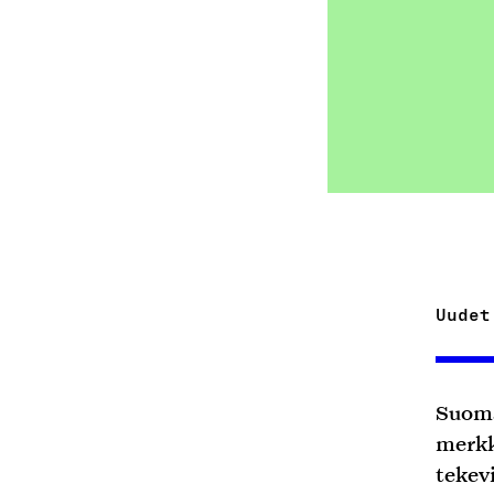
Uudet
Suoma
merkk
tekev