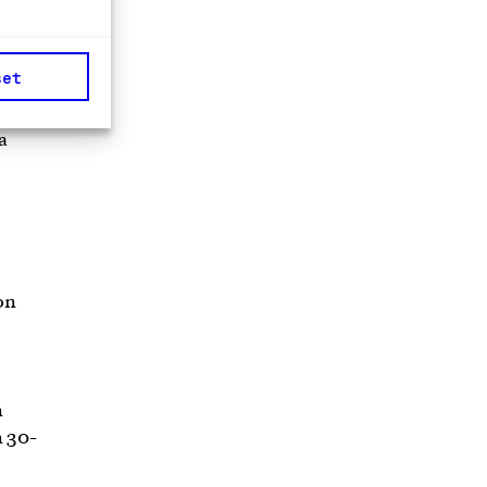
set
styö
a
on
n
n 30-