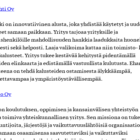
hti Oy
i on innovatiivinen alusta, joka yhdistää käytetyt ja uud
eet samaan paikkaan. Yritys tarjoaa yrityksille ja
ishenkilöille mahdollisuuden hankkia laadukkaita huone
sesti sekä helposti. Laaja valikoima kattaa niin toimisto-
kalusteet. Yritys tukee kestävää kehitystä pidentämällä
iden elinkaarta ja edistämällä vastuullista kulutusta. Eh
teena on tehdä kalusteiden ostamisesta älykkäämpää,
ettavampaa ja ympäristöystävällisempää.
co Oy
on koulutuksen, oppimisen ja kansainvälisen yhteistyön
a toimiva yhteiskunnallinen yritys. Sen missiona on tuk
untijoita, järjestöjä ja vaikuttavuuslähtöisiä organisaatio
maan osaamisensa saavutettaviksi ja vaikuttaviksi