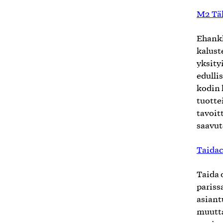
M2 Tä
Ehankk
kalust
yksity
edulli
kodin 
tuotte
tavoit
saavut
Taida
Taida 
pariss
asiant
muutta