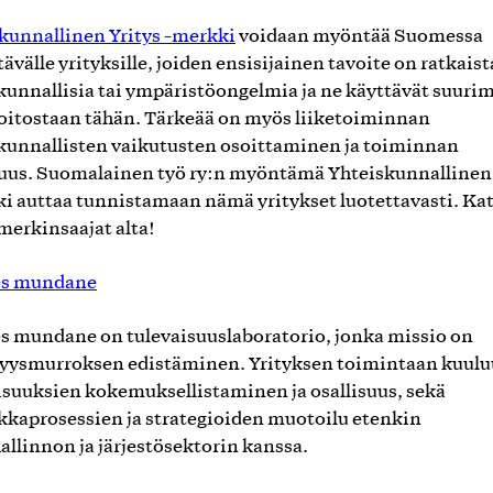
kunnallinen Yritys -merkki
voidaan myöntää Suomessa
tävälle yrityksille, joiden ensisijainen tavoite on ratkaist
kunnallisia tai ympäristöongelmia ja ne käyttävät suur
oitostaan tähän. Tärkeää on myös liiketoiminnan
kunnallisten vaikutusten osoittaminen ja toiminnan
us. Suomalainen työ ry:n myöntämä Yhteiskunnallinen 
i auttaa tunnistamaan nämä yritykset luotettavasti. Ka
merkinsaajat alta!
es mundane
s mundane on tulevaisuuslaboratorio, jonka missio on
yysmurroksen edistäminen. Yrityksen toimintaan kuulu
isuuksien kokemuksellistaminen ja osallisuus, sekä
ikkaprosessien ja strategioiden muotoilu etenkin
hallinnon ja järjestösektorin kanssa.