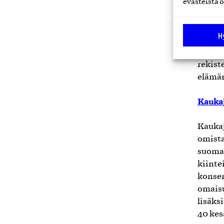
evästeistä o
Jyväsk
Jyväsk
H
yleish
aloite
rekist
elämän
Kauka
Kaukaj
omista
suomal
kiinte
konser
omaisu
lisäks
40 kes