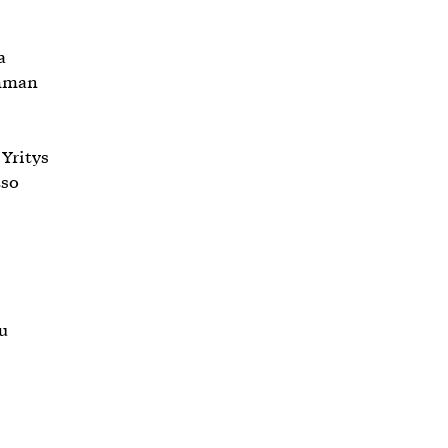
a
imman
Yritys
tso
u