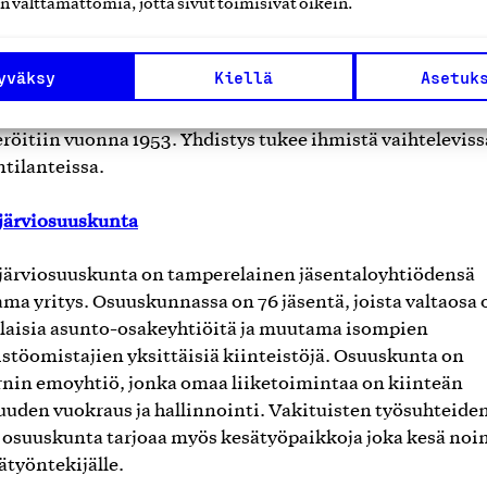
n välttämättömiä, jotta sivut toimisivat oikein.
ylän katulähetys ry
ylän Katulähetys on kristilliseltä pohjalta toimiva,
yväksy
Kiellä
Asetuk
yödyllinen, voittoa tavoittelematon yhdistys. Katulähety
ttiin Jyväskylässä sotien jälkeen vuonna 1945. Yhdistys
eröitiin vuonna 1953. Yhdistys tukee ihmistä vaihteleviss
tilanteissa.
järviosuuskunta
ärviosuuskunta on tamperelainen jäsentaloyhtiödensä
ma yritys. Osuuskunnassa on 76 jäsentä, joista valtaosa 
aisia asunto-osakeyhtiöitä ja muutama isompien
istöomistajien yksittäisiä kiinteistöjä. Osuuskunta on
nin emoyhtiö, jonka omaa liiketoimintaa on kiinteän
uden vuokraus ja hallinnointi. Vakituisten työsuhteide
i osuuskunta tarjoaa myös kesätyöpaikkoja joka kesä noi
ätyöntekijälle.