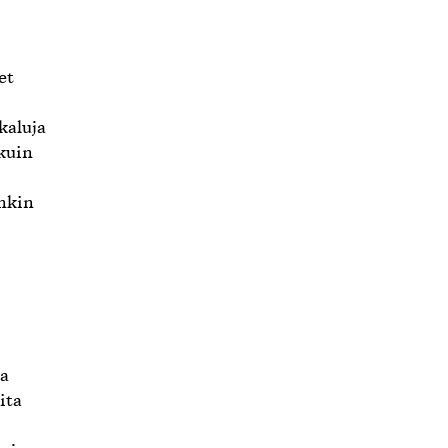
et
kaluja
 kuin
ankin
ea
ita