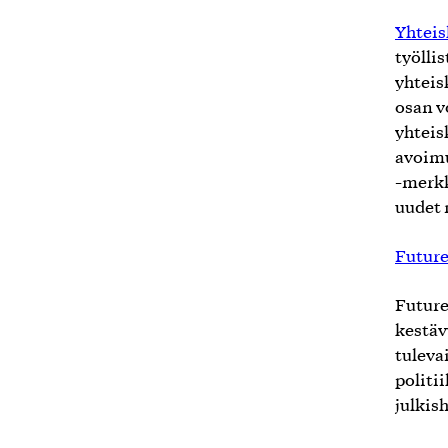
Yhteis
työllis
yhteis
osan v
yhteis
avoimu
-merkk
uudet 
Futur
Future
kestäv
tuleva
politi
julkis