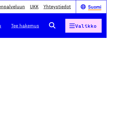
enpalveluun
UKK
Yhteystiedot
Suomi
u
Tee hakemus
Valikko