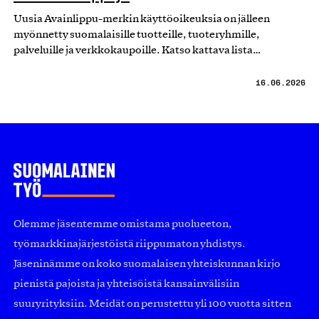
Uusia Avainlippu-merkin käyttöoikeuksia on jälleen
myönnetty suomalaisille tuotteille, tuoteryhmille,
palveluille ja verkkokaupoille. Katso kattava lista…
16.06.2026
Olemme jäsentemme omistama puolueeton,
työmarkkinajärjestöistä riippumaton yhdistys.
Jäseninämme on koko suomalaisen yhteiskunnan kirjo
pienistä pajoista ja yhteisöistä kansainvälisiin
suuryrityksiin. Meidät on perustettu yli 100 vuotta sitten