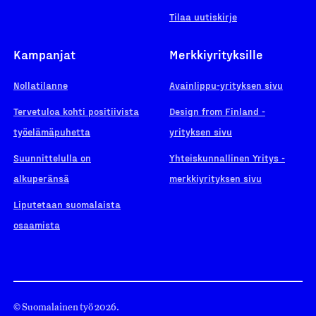
Tilaa uutiskirje
Kampanjat
Merkkiyrityksille
Nollatilanne
Avainlippu-yrityksen sivu
Tervetuloa kohti positiivista
Design from Finland -
työelämäpuhetta
yrityksen sivu
Suunnittelulla on
Yhteiskunnallinen Yritys -
alkuperänsä
merkkiyrityksen sivu
Liputetaan suomalaista
osaamista
© Suomalainen työ 2026.