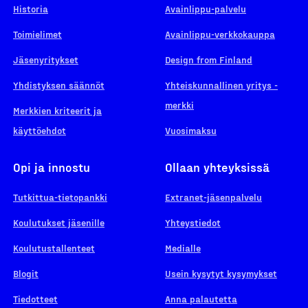
Historia
Avainlippu-palvelu
Toimielimet
Avainlippu-verkkokauppa
Jäsenyritykset
Design from Finland
Yhdistyksen säännöt
Yhteiskunnallinen yritys -
merkki
Merkkien kriteerit ja
käyttöehdot
Vuosimaksu
Opi ja innostu
Ollaan yhteyksissä
Tutkittua-tietopankki
Extranet-jäsenpalvelu
Koulutukset jäsenille
Yhteystiedot
Koulutustallenteet
Medialle
Blogit
Usein kysytyt kysymykset
Tiedotteet
Anna palautetta