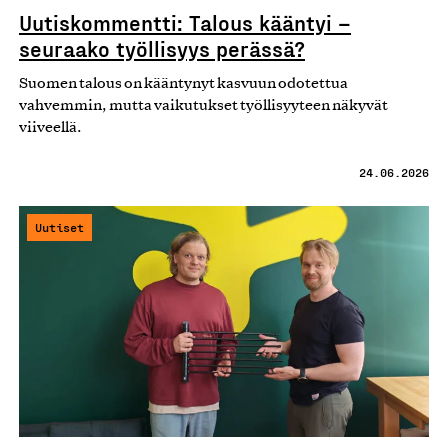
Uutiskommentti: Talous kääntyi –
seuraako työllisyys perässä?
Suomen talous on kääntynyt kasvuun odotettua
vahvemmin, mutta vaikutukset työllisyyteen näkyvät
viiveellä.
24.06.2026
Uutiset