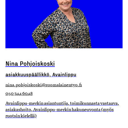
Nina Pohjoiskoski
asiakkuuspäällikkö, Avainlippu
nina.pohjoiskoski@suomalainentyo.fi
050 344 6048
Avainlippu-merkin asiantuntija, toimikunnasta vastaava,
asiakashoito, Avainlippu-merkin hakuneuvonta (myös
ruotsin kielellä)