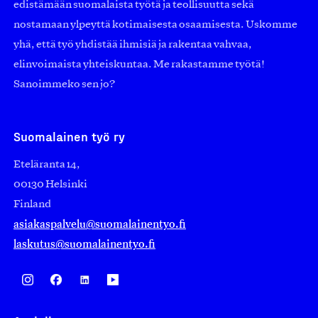
edistämään suomalaista työtä ja teollisuutta sekä
nostamaan ylpeyttä kotimaisesta osaamisesta. Uskomme
yhä, että työ yhdistää ihmisiä ja rakentaa vahvaa,
elinvoimaista yhteiskuntaa. Me rakastamme työtä!
Sanoimmeko sen jo?
Suomalainen työ ry
Eteläranta 14,
00130 Helsinki
Finland
asiakaspalvelu@suomalainentyo.fi
laskutus@suomalainentyo.fi