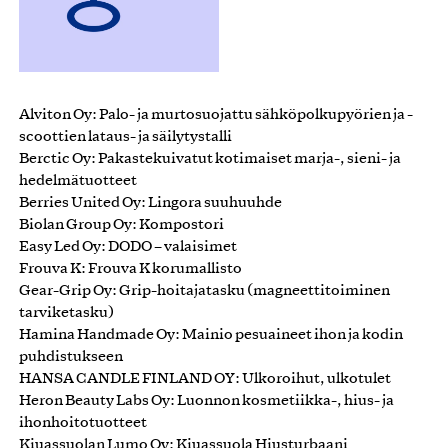
Alviton Oy: Palo- ja murtosuojattu sähköpolkupyörien ja -
scoottien lataus- ja säilytystalli
Berctic Oy: Pakastekuivatut kotimaiset marja-, sieni- ja
hedelmätuotteet
Berries United Oy: Lingora suuhuuhde
Biolan Group Oy: Kompostori
Easy Led Oy: DODO – valaisimet
Frouva K: Frouva K korumallisto
Gear-Grip Oy: Grip-hoitajatasku (magneettitoiminen
tarviketasku)
Hamina Handmade Oy: Mainio pesuaineet ihon ja kodin
puhdistukseen
HANSA CANDLE FINLAND OY: Ulkoroihut, ulkotulet
Heron Beauty Labs Oy: Luonnon kosmetiikka-, hius- ja
ihonhoitotuotteet
Kiuassuolan Lumo Oy: Kiuassuola Hiusturbaani