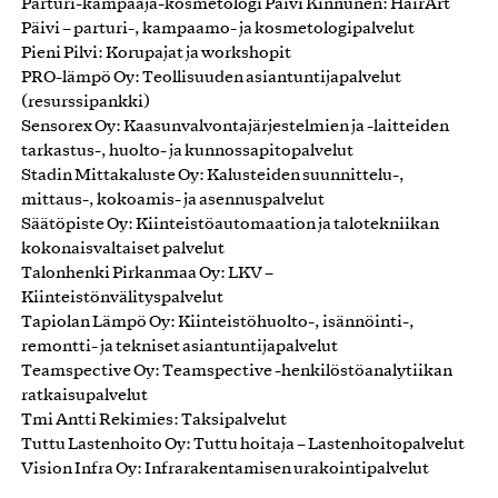
Parturi-kampaaja-kosmetologi Päivi Kinnunen: HairArt
Päivi – parturi-, kampaamo- ja kosmetologipalvelut
Pieni Pilvi: Korupajat ja workshopit
PRO-lämpö Oy: Teollisuuden asiantuntijapalvelut
(resurssipankki)
Sensorex Oy: Kaasunvalvontajärjestelmien ja -laitteiden
tarkastus-, huolto- ja kunnossapitopalvelut
Stadin Mittakaluste Oy: Kalusteiden suunnittelu-,
mittaus-, kokoamis- ja asennuspalvelut
Säätöpiste Oy: Kiinteistöautomaation ja talotekniikan
kokonaisvaltaiset palvelut
Talonhenki Pirkanmaa Oy: LKV –
Kiinteistönvälityspalvelut
Tapiolan Lämpö Oy: Kiinteistöhuolto-, isännöinti-,
remontti- ja tekniset asiantuntijapalvelut
Teamspective Oy: Teamspective -henkilöstöanalytiikan
ratkaisupalvelut
Tmi Antti Rekimies: Taksipalvelut
Tuttu Lastenhoito Oy: Tuttu hoitaja – Lastenhoitopalvelut
Vision Infra Oy: Infrarakentamisen urakointipalvelut