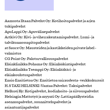
Aamusta Iltaan Palvelut Oy: Kotihoitopalvelut ja arjen
tukipalvelut
ApuLappi Oy: Apuvälinepalvelut
Artkivi Oy: Kivi- ja viherrakentamispalvelut. Lumi- ja
talvikunnossapitopalvelut
at Sauce Oy: Mausteiden ja kastikkeiden private label -
valmistus
CG Point Oy: Paloturvallisuuspalvelut
Eläinklinikka Pohama Oy: Eläinlääkintäpalvelut
Eläinklinikka Tsemppi Oy: Eläinlääkäri- ja
eläinkoulutuspalvelut
Ensio Ensitietoa Oy: Ensitietoa sairaudesta- verkkokurssit
H.S TAXI HELSINKI-Vantaa Palvelut: Taksipalvelut
Hellurej Ky: Kotipalvelut, kodinhoito- ja siivouspalvelut
Helsingin Mattotyö ja myynti Oy: Lattiapäällysteidin
asennuspalvelut, suunnittelupalvelut ja
asiantuntijapalvelut