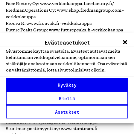
Face Factory Oy: www.verkkokauppa.facefactory.fi/
Fredman Operations Oy: www.shop.fredmangroup.com -
verkkokauppa
Frouva K: www.frouvak.fi -verkkokauppa
Future Peaks Group: www.futurepeaks.fi -verkkokauppa
Hanska Heikki Oy: www.hanskaheikki.fi -verkkokauppa
Evästeasetukset
Koitto invest oy: www.lialia.fi -verkkokauppa
Koivupaja: www.koivupaja.fi -verkkokauppa
Sivustomme käyttää evästeitä. Evästeet auttavat meitä
Listasepät Oy: www.listasepat.fi -verkkokauppa
kehittämään verkkopalveluamme, optimoimaan sen
Mainossuunnittelu JulMa: www.artderebe.com -
sisältöjä ja analysoimaan verkkoliikennettä. Osa evästeistä
verkkokauppa
on välttämättömiä, jotta sivut toimisivat oikein.
Mattoliike Niemi Oy: www.mattoliikeniemi.fi -
verkkokauppa
Hyväksy
Nicestyle Oy: www.sokeritukku.fi -verkkokauppa
Nordvalkea Oy: www.hymykauppa.fi -verkkokauppa
Kiellä
Ompelijanmaailma Oy: www.ompelijanmaailma.fi -
verkkokauppa
Asetukset
Paksu kissa Oy: www.raapima.fi -verkkokauppa
Pieni Pilvi: www.pienipilvi.fi -verkkokauppa
Stuntman postimyynti oy: www.stuntman.fi -