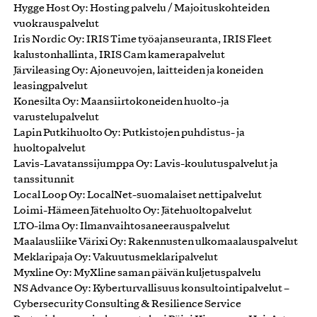
Hygge Host Oy: Hosting palvelu / Majoituskohteiden
vuokrauspalvelut
Iris Nordic Oy: IRIS Time työajanseuranta, IRIS Fleet
kalustonhallinta, IRIS Cam kamerapalvelut
Järvileasing Oy: Ajoneuvojen, laitteiden ja koneiden
leasingpalvelut
Konesilta Oy: Maansiirtokoneiden huolto-ja
varustelupalvelut
Lapin Putkihuolto Oy: Putkistojen puhdistus- ja
huoltopalvelut
Lavis-Lavatanssijumppa Oy: Lavis-koulutuspalvelut ja
tanssitunnit
Local Loop Oy: LocalNet-suomalaiset nettipalvelut
Loimi-Hämeen Jätehuolto Oy: Jätehuoltopalvelut
LTO-ilma Oy: Ilmanvaihtosaneerauspalvelut
Maalausliike Värixi Oy: Rakennusten ulkomaalauspalvelut
Meklaripaja Oy: Vakuutusmeklaripalvelut
Myxline Oy: MyXline saman päivän kuljetuspalvelu
NS Advance Oy: Kyberturvallisuus konsultointipalvelut –
Cybersecurity Consulting & Resilience Service