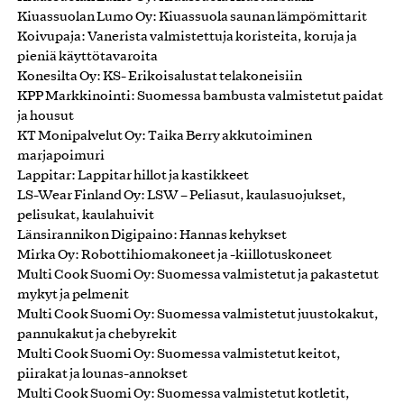
Kiuassuolan Lumo Oy: Kiuassuola saunan lämpömittarit
Koivupaja: Vanerista valmistettuja koristeita, koruja ja
pieniä käyttötavaroita
Konesilta Oy: KS- Erikoisalustat telakoneisiin
KPP Markkinointi: Suomessa bambusta valmistetut paidat
ja housut
KT Monipalvelut Oy: Taika Berry akkutoiminen
marjapoimuri
Lappitar: Lappitar hillot ja kastikkeet
LS-Wear Finland Oy: LSW – Peliasut, kaulasuojukset,
pelisukat, kaulahuivit
Länsirannikon Digipaino: Hannas kehykset
Mirka Oy: Robottihiomakoneet ja -kiillotuskoneet
Multi Cook Suomi Oy: Suomessa valmistetut ja pakastetut
mykyt ja pelmenit
Multi Cook Suomi Oy: Suomessa valmistetut juustokakut,
pannukakut ja chebyrekit
Multi Cook Suomi Oy: Suomessa valmistetut keitot,
piirakat ja lounas-annokset
Multi Cook Suomi Oy: Suomessa valmistetut kotletit,