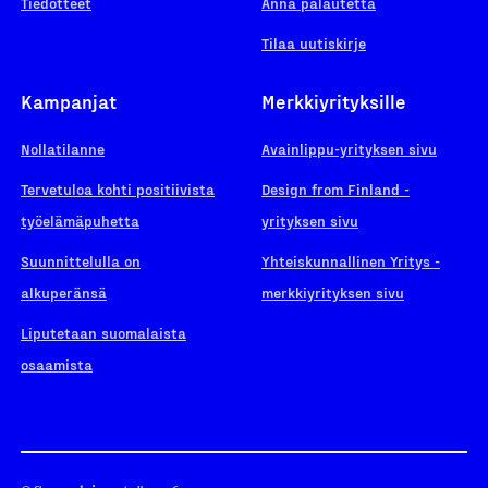
Tiedotteet
Anna palautetta
Tilaa uutiskirje
Kampanjat
Merkkiyrityksille
Nollatilanne
Avainlippu-yrityksen sivu
Tervetuloa kohti positiivista
Design from Finland -
työelämäpuhetta
yrityksen sivu
Suunnittelulla on
Yhteiskunnallinen Yritys -
alkuperänsä
merkkiyrityksen sivu
Liputetaan suomalaista
osaamista