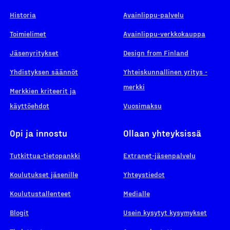
Historia
Avainlippu-palvelu
Toimielimet
Avainlippu-verkkokauppa
Jäsenyritykset
Design from Finland
Yhdistyksen säännöt
Yhteiskunnallinen yritys -
merkki
Merkkien kriteerit ja
käyttöehdot
Vuosimaksu
Opi ja innostu
Ollaan yhteyksissä
Tutkittua-tietopankki
Extranet-jäsenpalvelu
Koulutukset jäsenille
Yhteystiedot
Koulutustallenteet
Medialle
Blogit
Usein kysytyt kysymykset