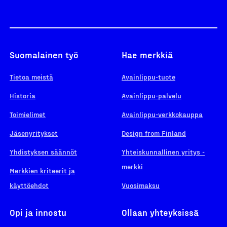
Suomalainen työ
Hae merkkiä
Tietoa meistä
Avainlippu-tuote
Historia
Avainlippu-palvelu
Toimielimet
Avainlippu-verkkokauppa
Jäsenyritykset
Design from Finland
Yhdistyksen säännöt
Yhteiskunnallinen yritys -
merkki
Merkkien kriteerit ja
käyttöehdot
Vuosimaksu
Opi ja innostu
Ollaan yhteyksissä