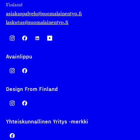
Finland
asiakaspalvelu@suomalainentyo.fi
laskutus@suomalainentyo.fi
Avainlippu
Design From Finland
Yhteiskunnallinen Yritys -merkki