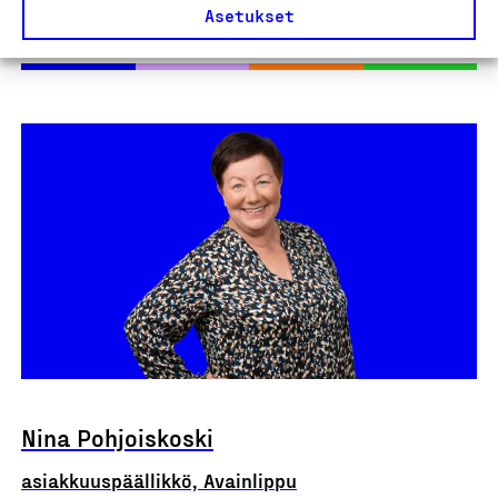
Asetukset
Kysy lisää asiantuntijalta
Nina Pohjoiskoski
asiakkuuspäällikkö, Avainlippu