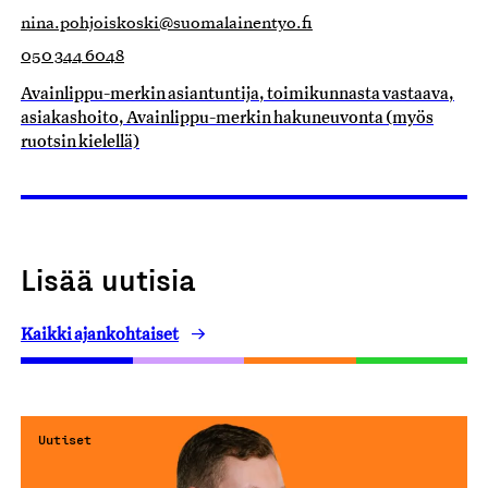
nina.pohjoiskoski@suomalainentyo.fi
050 344 6048
Avainlippu-merkin asiantuntija, toimikunnasta vastaava,
asiakashoito, Avainlippu-merkin hakuneuvonta (myös
ruotsin kielellä)
Lisää uutisia
Kaikki ajankohtaiset
Uutiset