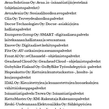
Avaa Solutions Oy: Avaa.io -isännöintijärjestelmä
(ohjelmistopalvelut)
AvunAvain Oy: Sosiaalihuollon avopalvelut
Clin Oy: Terveydenhuollon palvelut
Docue Technologies Oy: Docue -asiakirjojen
hallintapalvelut
Europress Group Oy: SMART -digitaalinen palvelu
laitekannan hallintaan ja seurantaan
Exove Oy: Digitaaliset kehityspalvelut
Fite Oy: AV-ratkaisujen asennuspalvelut
Front AI Oy: reChanneld – ohjelmistopalvelut
Gearhead Cloud Oy: Gearhead Cloud – ohjelmistopalvelut
Gobybike Finland Oy: GoByBike Työsuhdepyörä -palvelut
Hopeakatto Oy: Kattojen kuntotarkastus-, huolto- ja
korjauspalvelut
IDAL Oy: Kierrätettyjen ja kunnostettujen huonekalujen
vähittäiskauppapalvelut
Isännöintipalvelu Terwa Oy: Isännöintipalvelut
KattoMaster Oy: KM-Rakentaja Rakennuspalvelut
Keski-Uudenmaan Elektroniikka Oy: Sähköpyörien