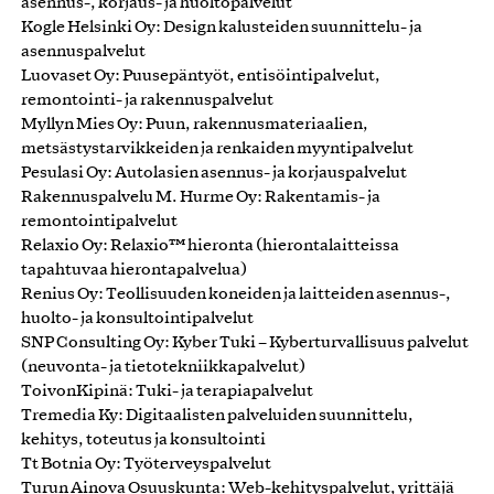
asennus-, korjaus- ja huoltopalvelut
Kogle Helsinki Oy: Design kalusteiden suunnittelu- ja
asennuspalvelut
Luovaset Oy: Puusepäntyöt, entisöintipalvelut,
remontointi- ja rakennuspalvelut
Myllyn Mies Oy: Puun, rakennusmateriaalien,
metsästystarvikkeiden ja renkaiden myyntipalvelut
Pesulasi Oy: Autolasien asennus- ja korjauspalvelut
Rakennuspalvelu M. Hurme Oy: Rakentamis- ja
remontointipalvelut
Relaxio Oy: Relaxio™ hieronta (hierontalaitteissa
tapahtuvaa hierontapalvelua)
Renius Oy: Teollisuuden koneiden ja laitteiden asennus-,
huolto- ja konsultointipalvelut
SNP Consulting Oy: Kyber Tuki – Kyberturvallisuus palvelut
(neuvonta- ja tietotekniikkapalvelut)
ToivonKipinä: Tuki- ja terapiapalvelut
Tremedia Ky: Digitaalisten palveluiden suunnittelu,
kehitys, toteutus ja konsultointi
Tt Botnia Oy: Työterveyspalvelut
Turun Ainova Osuuskunta: Web-kehityspalvelut, yrittäjä