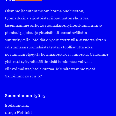
Olemme jäsentemme omistama puolueeton,
työmarkkinajärjestöistä riippumaton yhdistys.
Jäseninämme on koko suomalaisen yhteiskunnan kirjo
pienistä pajoista ja yhteisöistä kansainvälisiin
suuryrityksiin. Meidät on perustettu yli 100 vuotta sitten
edistämään suomalaista työtä ja teollisuutta sekä
nostamaan ylpeyttä kotimaisesta osaamisesta. Uskomme
yhä, että työ yhdistää ihmisiä ja rakentaa vahvaa,
elinvoimaista yhteiskuntaa. Me rakastamme työtä!
Sanoimmeko sen jo?
Suomalainen työ ry
Eteläranta 14,
00130 Helsinki