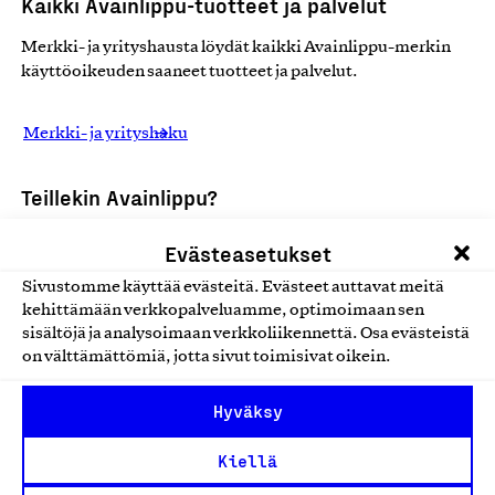
Kaikki Avainlippu-tuotteet ja palvelut
Merkki- ja yrityshausta löydät kaikki Avainlippu-merkin
käyttöoikeuden saaneet tuotteet ja palvelut.
Merkki- ja yrityshaku
Teillekin Avainlippu?
Avainlippu on arvostettu brändi ja tunnettu
Evästeasetukset
alkuperämerkki, joka kertoo asiakkaillesi luotettavasti
Sivustomme käyttää evästeitä. Evästeet auttavat meitä
yhdellä silmäyksellä siitä, että tuotteesi on valmistettu
kehittämään verkkopalveluamme, optimoimaan sen
Suomessa tai palvelusi on kotimaista alkuperää, joka
sisältöjä ja analysoimaan verkkoliikennettä. Osa evästeistä
työllistää Suomessa.
on välttämättömiä, jotta sivut toimisivat oikein.
Hae merkkiä
Hyväksy
Kiellä