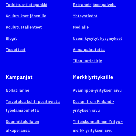
Tutkittua-tietopankki
Extranet-jäsenpalvelu
Koulutukset jäsenille
Yhteystiedot
Koulutustallenteet
Medialle
Blogit
Usein kysytyt kysymykset
Tiedotteet
Anna palautetta
Tilaa uutiskirje
Kampanjat
Merkkiyrityksille
Nollatilanne
Avainlippu-yrityksen sivu
Tervetuloa kohti positiivista
Design from Finland -
työelämäpuhetta
yrityksen sivu
Suunnittelulla on
Yhteiskunnallinen Yritys -
alkuperänsä
merkkiyrityksen sivu