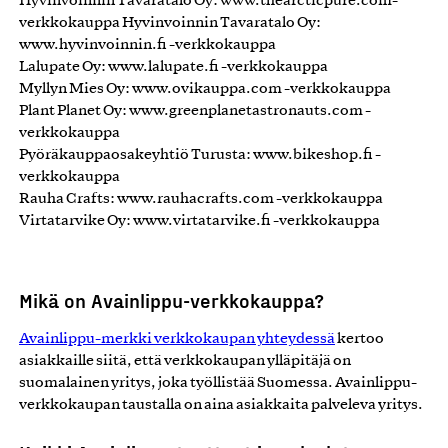
Hyvinvoinnin Tavaratalo Oy: www.thearcticpure.com-
verkkokauppa Hyvinvoinnin Tavaratalo Oy:
www.hyvinvoinnin.fi -verkkokauppa
Lalupate Oy: www.lalupate.fi -verkkokauppa
Myllyn Mies Oy: www.ovikauppa.com -verkkokauppa
Plant Planet Oy: www.greenplanetastronauts.com -
verkkokauppa
Pyöräkauppaosakeyhtiö Turusta: www.bikeshop.fi -
verkkokauppa
Rauha Crafts: www.rauhacrafts.com -verkkokauppa
Virtatarvike Oy: www.virtatarvike.fi -verkkokauppa
Mikä on Avainlippu-verkkokauppa?
Avainlippu-merkki verkkokaupan yhteydessä
kertoo
asiakkaille siitä, että verkkokaupan ylläpitäjä on
suomalainen yritys, joka työllistää Suomessa. Avainlippu-
verkkokaupan taustalla on aina asiakkaita palveleva yritys.