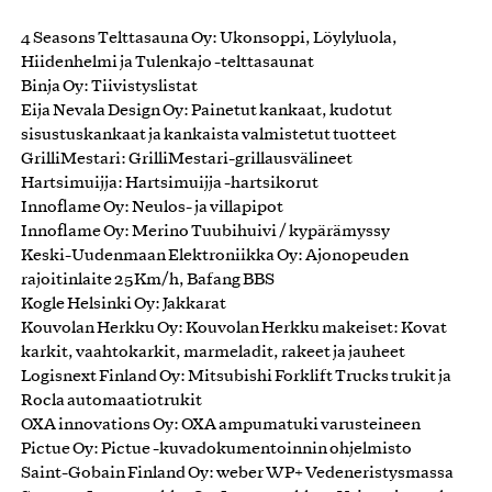
4 Seasons Telttasauna Oy: Ukonsoppi, Löylyluola,
Hiidenhelmi ja Tulenkajo -telttasaunat
Binja Oy: Tiivistyslistat
Eija Nevala Design Oy: Painetut kankaat, kudotut
sisustuskankaat ja kankaista valmistetut tuotteet
GrilliMestari: GrilliMestari-grillausvälineet
Hartsimuijja: Hartsimuijja -hartsikorut
Innoflame Oy: Neulos- ja villapipot
Innoflame Oy: Merino Tuubihuivi / kypärämyssy
Keski-Uudenmaan Elektroniikka Oy: Ajonopeuden
rajoitinlaite 25Km/h, Bafang BBS
Kogle Helsinki Oy: Jakkarat
Kouvolan Herkku Oy: Kouvolan Herkku makeiset: Kovat
karkit, vaahtokarkit, marmeladit, rakeet ja jauheet
Logisnext Finland Oy: Mitsubishi Forklift Trucks trukit ja
Rocla automaatiotrukit
OXA innovations Oy: OXA ampumatuki varusteineen
Pictue Oy: Pictue -kuvadokumentoinnin ohjelmisto
Saint-Gobain Finland Oy: weber WP+ Vedeneristysmassa