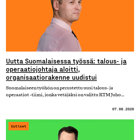
Uutta Suomalaisessa työssä: talous- ja
operaatiojohtaja aloitti,
organisaatiorakenne uudistui
Suomalaiseen työhön on perustettu uusi talous- ja
operaatiot -tiimi, jonka vetäjäksi on valittu KTM Juho…
07.08.2026
Uutiset