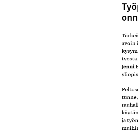
Työ
onn
Tärkeä
avoin 
kysymy
työstä
Jenni 
yliopi
Peltos
tunne,
rauhal
käytän
ja työ
muihin