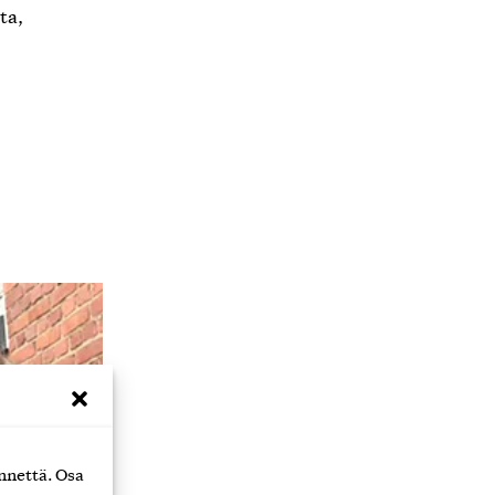
ta,
nnettä. Osa