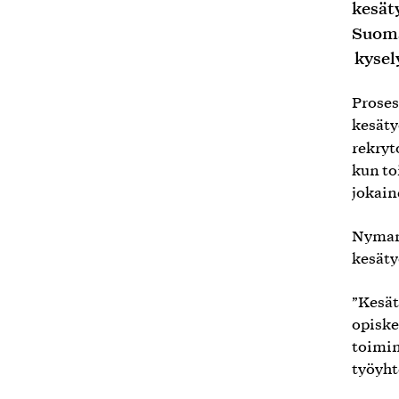
kesät
Suoma
kysel
Proses
kesäty
rekryt
kun to
jokain
Nyman 
kesäty
”Kesät
opiske
toimin
työyht