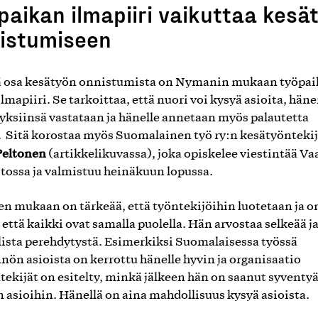
paikan ilmapiiri vaikuttaa kesä
istumiseen
 osa kesätyön onnistumista on Nymanin mukaan työpa
ilmapiiri. Se tarkoittaa, että nuori voi kysyä asioita, hän
ksiinsä vastataan ja hänelle annetaan myös palautetta
. Sitä korostaa myös Suomalainen työ ry:n kesätyönteki
Peltonen
(artikkelikuvassa), joka opiskelee viestintää V
stossa ja valmistuu heinäkuun lopussa.
en mukaan on tärkeää, että työntekijöihin luotetaan ja o
 että kaikki ovat samalla puolella. Hän arvostaa selkeää j
lista perehdytystä. Esimerkiksi Suomalaisessa työssä
nön asioista on kerrottu hänelle hyvin ja organisaatio
ntekijät on esitelty, minkä jälkeen hän on saanut syventy
 asioihin. Hänellä on aina mahdollisuus kysyä asioista.