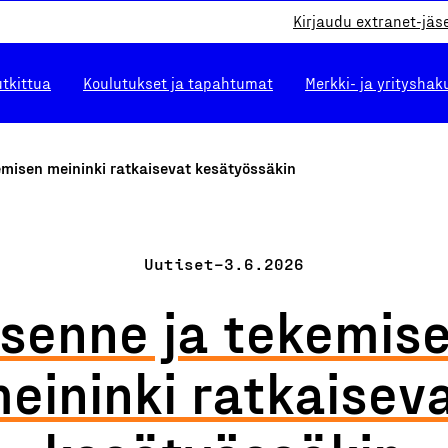
Kirjaudu extranet-jäs
utkittua
Koulutukset ja tapahtumat
Merkki- ja yrityshak
emisen meininki ratkaisevat kesätyössäkin
Uutiset
–
3.6.2026
senne ja tekemis
eininki ratkaisev