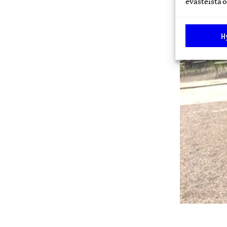
evästeistä o
H