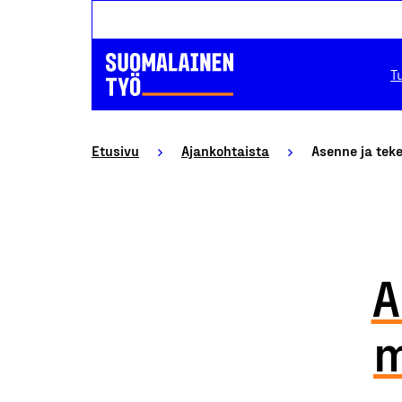
T
Etusivu
Ajankohtaista
Asenne ja tek
A
m