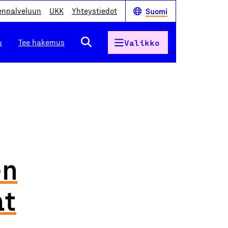
enpalveluun
UKK
Yhteystiedot
Suomi
u
Tee hakemus
Valikko
en
at