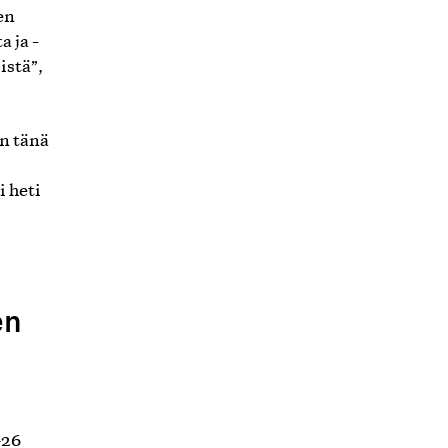
en
 ja -
istä”,
in tänä
i heti
en
–26