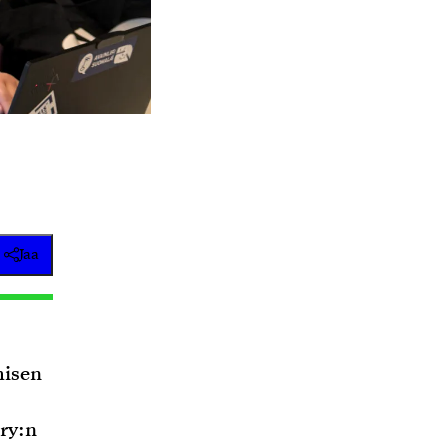
Jaa
misen
ry:n