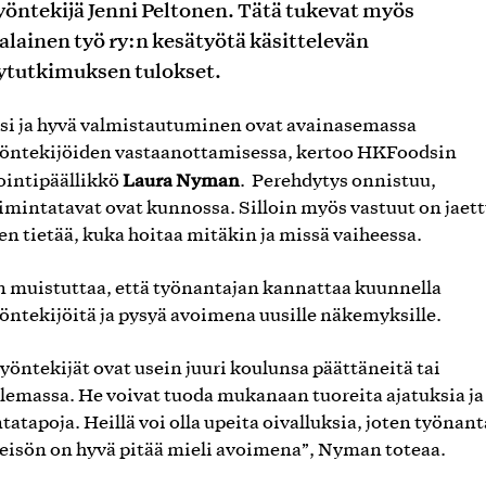
yöntekijä Jenni Peltonen. Tätä tukevat myös
lainen työ ry:n kesätyötä käsittelevän
ytutkimuksen tulokset.
si ja hyvä valmistautuminen ovat avainasemassa
öntekijöiden vastaanottamisessa, kertoo HKFoodsin
Laura Nyman
ointipäällikkö
. Perehdytys onnistuu,
imintatavat ovat kunnossa. Silloin myös vastuut on jaett
en tietää, kuka hoitaa mitäkin ja missä vaiheessa.
muistuttaa, että työnantajan kannattaa kuunnella
öntekijöitä ja pysyä avoimena uusille näkemyksille.
yöntekijät ovat usein juuri koulunsa päättäneitä tai
lemassa. He voivat tuoda mukanaan tuoreita ajatuksia ja
tatapoja. Heillä voi olla upeita oivalluksia, joten työnant
eisön on hyvä pitää mieli avoimena”, Nyman toteaa.