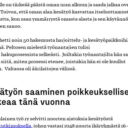
le on tärkeää päästä oman uran alkuun ja saada jalkaa ov
. Toivon, että oman alan kesätyö kasvattaa itseluottamusta
tta, kun saan ymmärrystä omasta alasta ja sen käytännö
en sanoo.
hetti noin 50 hakemusta harjoittelu- ja kesätyöpaikkoih
ä. Peltosen mielestä työnantajien tulisi
ä hakuprosessista selkeästi. Joiltakin työnantajilta hän sa
 siitä, miten prosessi etenee, joistakin hän ei ole kuullut
. Valtaosa oli äärilaitojen välissä.
ätyön saaminen poikkeuksellis
keaa tänä vuonna
ainen työ ry selvitti nuorten ajatuksia kesätyöstä
tutkimuksella
, johon vastasi 1048 nuorta ikäryhmästä 16