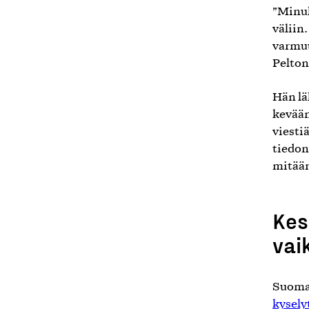
”Minul
väliin
varmuu
Pelton
Hän lä
kevään
viesti
tiedon
mitään
Kes
vai
Suomal
kysely