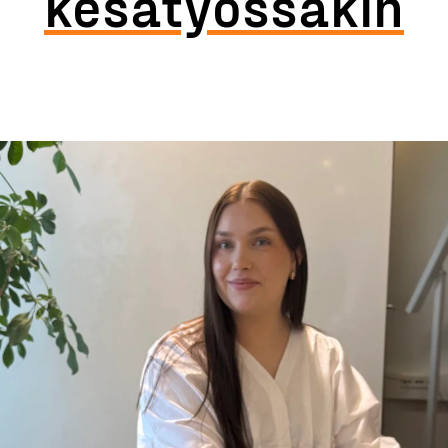
kesätyössäkin