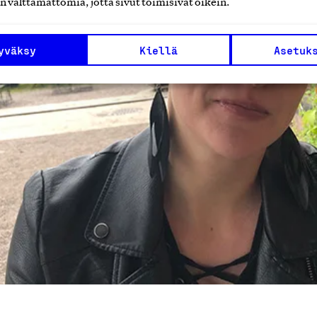
n välttämättömiä, jotta sivut toimisivat oikein.
yväksy
Kiellä
Asetuk