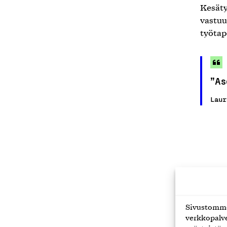
Kesäty
vastuu
työtap
”As
Laur
Sivustomme 
verkkopalve