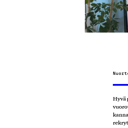
Nuort
Hyvä p
vuoro
kanna
rekry