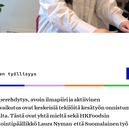
en työllisyys
erehdytys, avoin ilmapiiri ja aktiivinen
vaikutus ovat keskeisiä tekijöitä kesätyön onnistu
lta. Tästä ovat yhtä mieltä sekä HKFoodsin
tointipäällikkö Laura Nyman että Suomalainen työ 