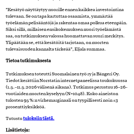
”Kesätyö näyttäytyy nuorille ennen kaikkea investointina
tulevaan. Se on tapa kartuttaa osaamista, ymmärtää
työelämän pelisääntöjä ja rakentaa omaa polkua eteenpäin.
Siksi sillä, millaisen ensikokemuksen nuori työelämästä
saa, on tutkimuksen valossa huomattavan suuri merkitys.
Ylipäätään se, että kesätöitä tarjotaan, on nuorten
tulevaisuuden kannalta tärkeää”, Eljala summaa.
Tietoa tutkimuksesta
Tutkimuksen toteutti Suomalainen työ ry ja Bängeri Oy.
Tiedot kerättiin Norstatin internetpaneelissa toukokuussa
(1.5.–11.5.2026 välisenä aikana). Tutkimus perustuu 16–26-
vuotiaiden nuorten kyselyyn (N=1048). Koko aineiston
tulosten 95 %:n virhemarginaali on tyypillisesti noin ±3
prosenttiyksikköä.
tuloksiin tästä.
Tutustu
Lisätietoja: