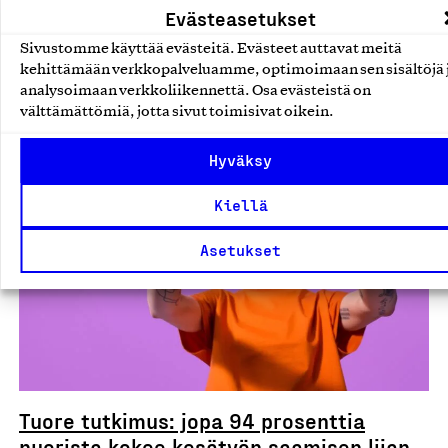
Evästeasetukset
Sivustomme käyttää evästeitä. Evästeet auttavat meitä
kehittämään verkkopalveluamme, optimoimaan sen sisältöjä 
Lue lisää tiedotteita
analysoimaan verkkoliikennettä. Osa evästeistä on
välttämättömiä, jotta sivut toimisivat oikein.
Hyväksy
Tiedotteet
Kiellä
Asetukset
Tuore tutkimus: jopa 94 prosenttia
nuorista kokee kesätyön saamisen liian