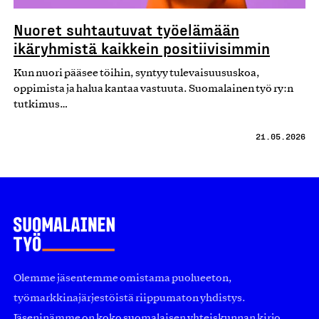
Nuoret suhtautuvat työelämään
ikäryhmistä kaikkein positiivisimmin
Kun nuori pääsee töihin, syntyy tulevaisuususkoa,
oppimista ja halua kantaa vastuuta. Suomalainen työ ry:n
tutkimus…
21.05.2026
Olemme jäsentemme omistama puolueeton,
työmarkkinajärjestöistä riippumaton yhdistys.
Jäseninämme on koko suomalaisen yhteiskunnan kirjo