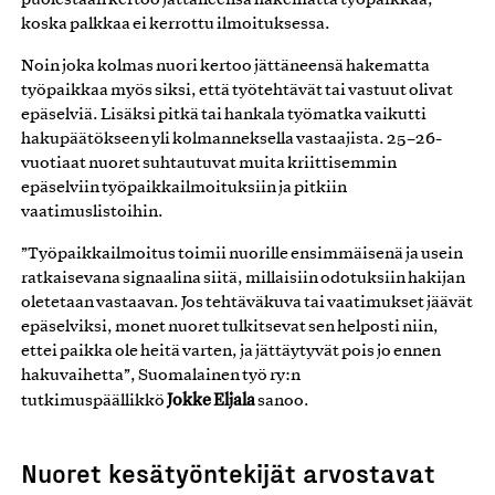
koska palkkaa ei kerrottu ilmoituksessa.
Noin joka kolmas nuori kertoo jättäneensä hakematta
työpaikkaa myös siksi, että työtehtävät tai vastuut olivat
epäselviä. Lisäksi pitkä tai hankala työmatka vaikutti
hakupäätökseen yli kolmanneksella vastaajista. 25–26-
vuotiaat nuoret suhtautuvat muita kriittisemmin
epäselviin työpaikkailmoituksiin ja pitkiin
vaatimuslistoihin.
”Työpaikkailmoitus toimii nuorille ensimmäisenä ja usein
ratkaisevana signaalina siitä, millaisiin odotuksiin hakijan
oletetaan vastaavan. Jos tehtäväkuva tai vaatimukset jäävät
epäselviksi, monet nuoret tulkitsevat sen helposti niin,
ettei paikka ole heitä varten, ja jättäytyvät pois jo ennen
hakuvaihetta”, Suomalainen työ ry:n
Jokke Eljala
tutkimuspäällikkö
sanoo.
Nuoret kesätyöntekijät arvostavat