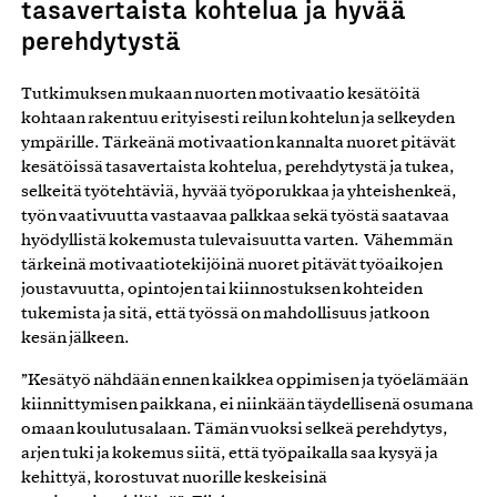
tasavertaista kohtelua ja hyvää
perehdytystä
Tutkimuksen mukaan nuorten motivaatio kesätöitä
kohtaan rakentuu erityisesti reilun kohtelun ja selkeyden
ympärille. Tärkeänä motivaation kannalta nuoret pitävät
kesätöissä tasavertaista kohtelua, perehdytystä ja tukea,
selkeitä työtehtäviä, hyvää työporukkaa ja yhteishenkeä,
työn vaativuutta vastaavaa palkkaa sekä työstä saatavaa
hyödyllistä kokemusta tulevaisuutta varten. Vähemmän
tärkeinä motivaatiotekijöinä nuoret pitävät työaikojen
joustavuutta, opintojen tai kiinnostuksen kohteiden
tukemista ja sitä, että työssä on mahdollisuus jatkoon
kesän jälkeen.
”Kesätyö nähdään ennen kaikkea oppimisen ja työelämään
kiinnittymisen paikkana, ei niinkään täydellisenä osumana
omaan koulutusalaan. Tämän vuoksi selkeä perehdytys,
arjen tuki ja kokemus siitä, että työpaikalla saa kysyä ja
kehittyä, korostuvat nuorille keskeisinä