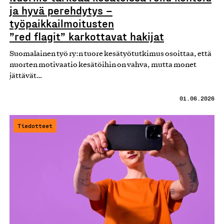
ja hyvä perehdytys –
työpaikkailmoitusten
”red flagit” karkottavat hakijat
Suomalainen työ ry:n tuore kesätyötutkimus osoittaa, että
nuorten motivaatio kesätöihin on vahva, mutta monet
jättävät…
01.06.2026
Tiedotteet