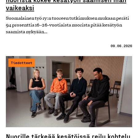
vaikeaksi
Suomalainen työ ry:n tuoreen tutkimuksen mukaan peräti
94 prosenttia 16–26-vuotiaista nuorista pitää kesätyön
saamista nykyään…
09.06.2026
Tiedotteet
Nuorille tärkeää kesätöissä reilu kohtelu