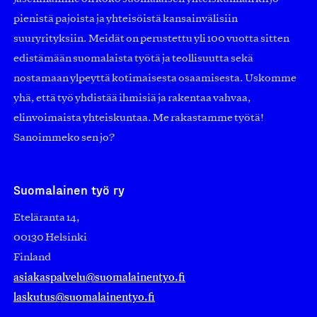
pienistä pajoista ja yhteisöistä kansainvälisiin
suuryrityksiin. Meidät on perustettu yli 100 vuotta sitten
edistämään suomalaista työtä ja teollisuutta sekä
nostamaan ylpeyttä kotimaisesta osaamisesta. Uskomme
yhä, että työ yhdistää ihmisiä ja rakentaa vahvaa,
elinvoimaista yhteiskuntaa. Me rakastamme työtä!
Sanoimmeko sen jo?
Suomalainen työ ry
Eteläranta 14,
00130 Helsinki
Finland
asiakaspalvelu@suomalainentyo.fi
laskutus@suomalainentyo.fi