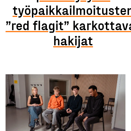
työpaikkailmoituste
”red flagit” karkottav
hakijat