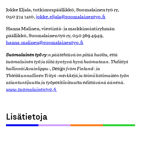
Jokke Eljala, tutkimuspäällikkö, Suomalainen työ ry,
050 374 7410,
jokke.eljala@suomalainentyo.fi
Hanna Malinen, viestintä- ja markkinointiryhmän
päällikkö, Suomalainen työ ry, 050 369 4949,
hanna.malinen@suomalainentyo.fi
Suomalainen työ ry
:n päätehtävä on pitää huolta, että
suomalainen työ ja siitä syntyvä hyvä huomataan. Yhdistys
hallinnoi Avainlippu-, Design from Finland- ja
Yhteiskunnallinen Yritys -merkkejä ja toimii kotimaisen työn
asiantuntijuutta ja työpositiivisuutta edistävänä äänenä.
www.suomalainentyo.fi
Lisätietoja