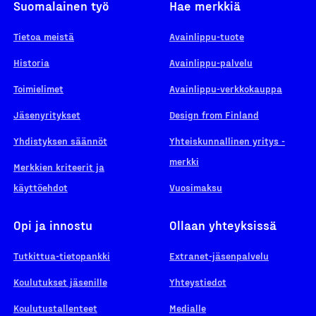
Suomalainen työ
Hae merkkiä
Tietoa meistä
Avainlippu-tuote
Historia
Avainlippu-palvelu
Toimielimet
Avainlippu-verkkokauppa
Jäsenyritykset
Design from Finland
Yhdistyksen säännöt
Yhteiskunnallinen yritys -
merkki
Merkkien kriteerit ja
käyttöehdot
Vuosimaksu
Opi ja innostu
Ollaan yhteyksissä
Tutkittua-tietopankki
Extranet-jäsenpalvelu
Koulutukset jäsenille
Yhteystiedot
Koulutustallenteet
Medialle