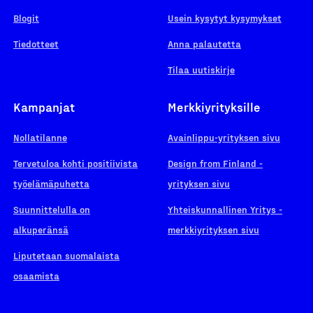
Blogit
Usein kysytyt kysymykset
Tiedotteet
Anna palautetta
Tilaa uutiskirje
Kampanjat
Merkkiyrityksille
Nollatilanne
Avainlippu-yrityksen sivu
Tervetuloa kohti positiivista
Design from Finland -
työelämäpuhetta
yrityksen sivu
Suunnittelulla on
Yhteiskunnallinen Yritys -
alkuperänsä
merkkiyrityksen sivu
Liputetaan suomalaista
osaamista