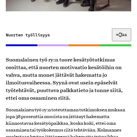
Nuorten työllisyys
Jaa
Suomalainen työ ry:n tuore kesätyötutkimus
osoittaa, että nuorten motivaatio kesätöihin on
vahva, mutta monet jättävät hakematta jo
ilmoitusvaiheessa. Syynä ovat usein epäselvät
työtehtävät, puuttuva palkkatieto ja tunne siitä,
ettei oma osaaminen riitä.
Suomalainen työ ry:n toteuttaman tutkimuksen mukaan
jopa 38 prosenttia nuorista on jättänyt hakematta
kiinnostavaa kesätyöpaikkaa, koska koki, ettei oma
osaaminen tai työkokemus riitä tehtävään. Kolmannes
puolestaan kertoo jättäneensä hakematta työpaikkaa,