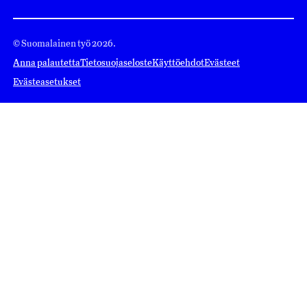
© Suomalainen työ 2026.
Anna palautetta
Tietosuojaseloste
Käyttöehdot
Evästeet
Evästeasetukset