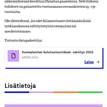
näkemyksensä kerättiin Dynatan paneelissa. Selvityksen
tulokset on painotettu vastaamaan suomalaisten 15–79-
vuotiaita.
Ole yhteydessä, jos olet kiinnostunut tietämään lisää
tutkimuksessa selvitytetyistä teemoista tai
merkeistämme.
Tutustu datapakettiin:
Suomalaisten kulutusmuutokset -selvitys 2022
pdf
280,18 kt
Lataa
Lisätietoja