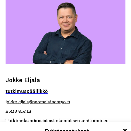
Jokke Eljala
tutkimuspäällikkö
jokke.eljala@suomalainentyo.fi
050 374 7410
Tutkimuksen ja asiakaskokemuksen kehittäminen
Evästeasetukset