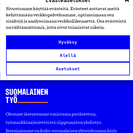
Sivustomme käyttää evästeitä. Evästeet auttavat meitä
kehittämään verkkopalveluamme, optimoimaan sen
Lisää tutkittua tietoa
sisältöjä ja analysoimaan verkkoliikennettä. Osa evästeistä
on välttämättömiä, jotta sivut toimisivat oikein.
Kaikki tutkimukset
Hyväksy
Kiellä
Asetukset
Olemme jäsentemme omistama puolueeton,
työmarkkinajärjestöistä riippumaton yhdistys.
Jäseninämme on koko suomalaisen yhteiskunnan kirjo