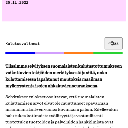
25.11.2022
Kulutusvalinnat
Jaa
Tilasimme selvityksen suomalaisten kulutustottumukseen
vaikuttavien tekijöiden merkityksestä ja siitä, onko
kuluttamisessa tapahtunut muutoksia maailman
myllerrysten ja isojen uhkakuvien seurauksena.
Selvityksen tulokset osoittavat, että suomalaisten
kuluttamisen arvot eivät ole muuttuneet epävarman
maailmantilanteen vuoksi kovinkaan paljon. Edelleenkin
halu tukea kotimaista työllisyyttä ja vastuullisesti
tuotettujen tuotteiden ja palveluiden hankkimista ovat