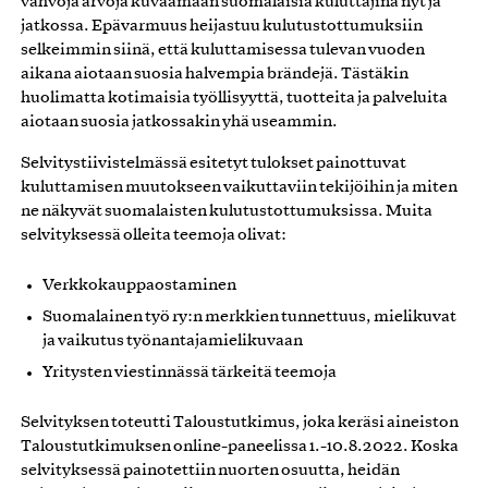
vahvoja arvoja kuvaamaan suomalaisia kuluttajina nyt ja
jatkossa. Epävarmuus heijastuu kulutustottumuksiin
selkeimmin siinä, että kuluttamisessa tulevan vuoden
aikana aiotaan suosia halvempia brändejä. Tästäkin
huolimatta kotimaisia työllisyyttä, tuotteita ja palveluita
aiotaan suosia jatkossakin yhä useammin.
Selvitystiivistelmässä esitetyt tulokset painottuvat
kuluttamisen muutokseen vaikuttaviin tekijöihin ja miten
ne näkyvät suomalaisten kulutustottumuksissa. Muita
selvityksessä olleita teemoja olivat:
Verkkokauppaostaminen
Suomalainen työ ry:n merkkien tunnettuus, mielikuvat
ja vaikutus työnantajamielikuvaan
Yritysten viestinnässä tärkeitä teemoja
Selvityksen toteutti Taloustutkimus, joka keräsi aineiston
Taloustutkimuksen online-paneelissa 1.-10.8.2022. Koska
selvityksessä painotettiin nuorten osuutta, heidän