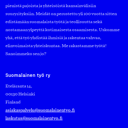
pienistä pajoista ja yhteisöistä kansainvälisiin
suuryrityksiin. Meidät on perustettu yli 100 vuotta sitten
edistämään suomalaista työtä ja teollisuutta sekä
nostamaan ylpeyttä kotimaisesta osaamisesta. Uskomme
yhä, että työ yhdistää ihmisiä ja rakentaa vahvaa,
elinvoimaista yhteiskuntaa. Me rakastamme työtä!
Sanoimmeko sen jo?
Suomalainen työ ry
Eteläranta 14,
00130 Helsinki
Finland
asiakaspalvelu@suomalainentyo.fi
laskutus@suomalainentyo.fi