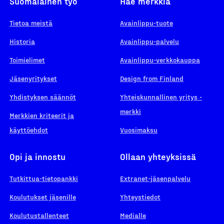
Suomalainen työ
Hae merkkiä
Tietoa meistä
Avainlippu-tuote
Historia
Avainlippu-palvelu
Toimielimet
Avainlippu-verkkokauppa
Jäsenyritykset
Design from Finland
Yhdistyksen säännöt
Yhteiskunnallinen yritys -
merkki
Merkkien kriteerit ja
käyttöehdot
Vuosimaksu
Opi ja innostu
Ollaan yhteyksissä
Tutkittua-tietopankki
Extranet-jäsenpalvelu
Koulutukset jäsenille
Yhteystiedot
Koulutustallenteet
Medialle