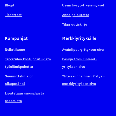
Blogit
Usein kysytyt kysymykset
Tiedotteet
Anna palautetta
Tilaa uutiskirje
Kampanjat
Merkkiyrityksille
Nollatilanne
Avainlippu-yrityksen sivu
Tervetuloa kohti positiivista
Design from Finland -
työelämäpuhetta
yrityksen sivu
Suunnittelulla on
Yhteiskunnallinen Yritys -
alkuperänsä
merkkiyrityksen sivu
Liputetaan suomalaista
osaamista