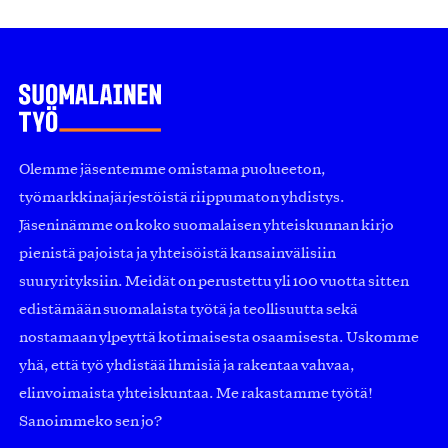
Olemme jäsentemme omistama puolueeton,
työmarkkinajärjestöistä riippumaton yhdistys.
Jäseninämme on koko suomalaisen yhteiskunnan kirjo
pienistä pajoista ja yhteisöistä kansainvälisiin
suuryrityksiin. Meidät on perustettu yli 100 vuotta sitten
edistämään suomalaista työtä ja teollisuutta sekä
nostamaan ylpeyttä kotimaisesta osaamisesta. Uskomme
yhä, että työ yhdistää ihmisiä ja rakentaa vahvaa,
elinvoimaista yhteiskuntaa. Me rakastamme työtä!
Sanoimmeko sen jo?