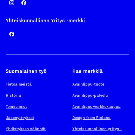
Yhteiskunnallinen Yritys -merkki
Suomalainen työ
Hae merkkiä
Tietoa meistä
Avainlippu-tuote
Historia
Avainlippu-palvelu
Toimielimet
Avainlippu-verkkokauppa
Jäsenyritykset
Design from Finland
Yhdistyksen säännöt
Yhteiskunnallinen yritys -