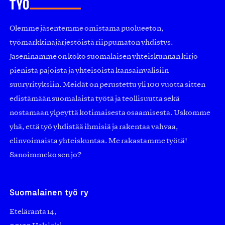
Olemme jäsentemme omistama puolueeton,
työmarkkinajärjestöistä riippumaton yhdistys.
Jäseninämme on koko suomalaisen yhteiskunnan kirjo
pienistä pajoista ja yhteisöistä kansainvälisiin
suuryrityksiin. Meidät on perustettu yli 100 vuotta sitten
edistämään suomalaista työtä ja teollisuutta sekä
nostamaan ylpeyttä kotimaisesta osaamisesta. Uskomme
yhä, että työ yhdistää ihmisiä ja rakentaa vahvaa,
elinvoimaista yhteiskuntaa. Me rakastamme työtä!
Sanoimmeko sen jo?
Suomalainen työ ry
Eteläranta 14,