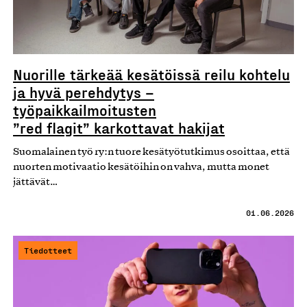
Nuorille tärkeää kesätöissä reilu kohtelu
ja hyvä perehdytys –
työpaikkailmoitusten
”red flagit” karkottavat hakijat
Suomalainen työ ry:n tuore kesätyötutkimus osoittaa, että
nuorten motivaatio kesätöihin on vahva, mutta monet
jättävät…
01.06.2026
Tiedotteet