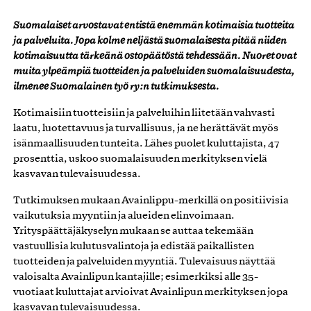
Suomalaiset arvostavat entistä enemmän kotimaisia tuotteita
ja palveluita. Jopa kolme neljästä suomalaisesta pitää niiden
kotimaisuutta tärkeänä ostopäätöstä tehdessään. Nuoret ovat
muita ylpeämpiä tuotteiden ja palveluiden suomalaisuudesta,
ilmenee Suomalainen työ ry:n tutkimuksesta.
Kotimaisiin tuotteisiin ja palveluihin liitetään vahvasti
laatu, luotettavuus ja turvallisuus, ja ne herättävät myös
isänmaallisuuden tunteita. Lähes puolet kuluttajista, 47
prosenttia, uskoo suomalaisuuden merkityksen vielä
kasvavan tulevaisuudessa.
Tutkimuksen mukaan Avainlippu-merkillä on positiivisia
vaikutuksia myyntiin ja alueiden elinvoimaan.
Yrityspäättäjäkyselyn mukaan se auttaa tekemään
vastuullisia kulutusvalintoja ja edistää paikallisten
tuotteiden ja palveluiden myyntiä. Tulevaisuus näyttää
valoisalta Avainlipun kantajille; esimerkiksi alle 35-
vuotiaat kuluttajat arvioivat Avainlipun merkityksen jopa
kasvavan tulevaisuudessa.