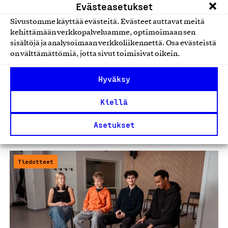
Evästeasetukset
Sivustomme käyttää evästeitä. Evästeet auttavat meitä
kehittämään verkkopalveluamme, optimoimaan sen
Tuore tutkimus: jopa 94 prosenttia
sisältöjä ja analysoimaan verkkoliikennettä. Osa evästeistä
nuorista kokee kesätyön saamisen liian
on välttämättömiä, jotta sivut toimisivat oikein.
vaikeaksi
Hyväksy
Suomalainen työ ry:n tuoreen tutkimuksen mukaan peräti
94 prosenttia 16–26-vuotiaista nuorista pitää kesätyön
Kiellä
saamista nykyään…
Asetukset
09.06.2026
Tiedotteet