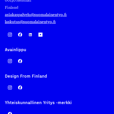
00130 Helsinki
Finland
asiakaspalvelu@suomalainentyo.fi
laskutus@suomalainentyo.fi
Avainlippu
Design From Finland
Yhteiskunnallinen Yritys -merkki