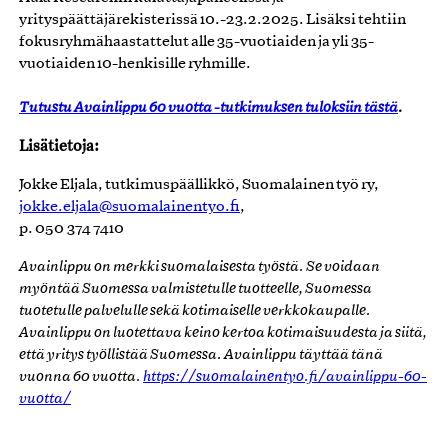
yrityspäättäjärekisterissä 10.-23.2.2025. Lisäksi tehtiin
fokusryhmähaastattelut alle 35-vuotiaiden ja yli 35-
vuotiaiden 10-henkisille ryhmille.
Tutustu Avainlippu 60 vuotta -tutkimuksen tuloksiin tästä
.
Lisätietoja:
Jokke Eljala, tutkimuspäällikkö, Suomalainen työ ry,
jokke.eljala@suomalainentyo.fi
,
p. 050 374 7410
Avainlippu on merkki suomalaisesta työstä. Se voidaan
myöntää Suomessa valmistetulle tuotteelle, Suomessa
tuotetulle palvelulle sekä kotimaiselle verkkokaupalle.
Avainlippu on luotettava keino kertoa kotimaisuudesta ja siitä,
että yritys työllistää Suomessa. Avainlippu täyttää tänä
vuonna 60 vuotta.
https://suomalainentyo.fi/avainlippu-60-
vuotta/