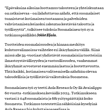
”Epävakaina aikoina luottamus talouteen ja yhteiskuntaan
on ratkaisevaa – on ilahduttavaa nähdä, että suomalaiset
tunnistavat kotimaisen tuotannon ja palveluiden
vahvistamisen keinoksi rakentaa kestävää taloutta ja
työllisyyttä”, tulkitsee tuloksia Suomalainen työ ry:n
tutkimuspäällikkö
Jokke Eljala
.
Tuotteiden suomalaisuuden ja hinnan merkitys
kulutusvalinnoissa vaihtelee eri ikäryhmien välillä. Siinä
missä alle 35-vuotiaat yhdistävät suomalaisiin tuotteisiin
ilmastoystävällisyyden ja vastuullisuuden, vanhemmat
ikäryhmät arvostavat enemmän laatua ja luotettavuutta.
Yhtä kaikki, kotimaisen valitsemisella nähdään olevan
taloudellisia ja työllistäviä vaikutuksia Suomessa.
Suomalainen työ ry teetti Aula Research Oy:llä Avainlippu
60 vuotta -tutkimuksen keväällä 2025. Tutkimukseen
vastasi 2 048 suomalaista ja 681 yrityspäättäjää koko
Suomesta. Tutkimus toteutettiin sähköisinä kyselyinä
Aula Researchin kuluttajapaneelissa ja