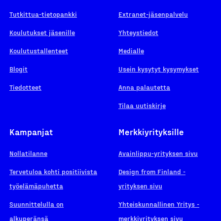
Tutkittua-tietopankki
Extranet-jäsenpalvelu
Koulutukset jäsenille
Yhteystiedot
Koulutustallenteet
Medialle
Blogit
Usein kysytyt kysymykset
Tiedotteet
Anna palautetta
Tilaa uutiskirje
Kampanjat
Merkkiyrityksille
Nollatilanne
Avainlippu-yrityksen sivu
Tervetuloa kohti positiivista
Design from Finland -
työelämäpuhetta
yrityksen sivu
Suunnittelulla on
Yhteiskunnallinen Yritys -
alkuperänsä
merkkiyrityksen sivu