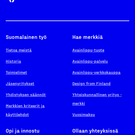
Suomalainen työ
Hae merkkiä
Tietoa meistä
Avainlippu-tuote
Historia
Avainlippu-palvelu
Toimielimet
Avainlippu-verkkokauppa
Jäsenyritykset
Design from Finland
Yhdistyksen säännöt
Yhteiskunnallinen yritys -
merkki
Merkkien kriteerit ja
käyttöehdot
Vuosimaksu
Opi ja innostu
Ollaan yhteyksissä