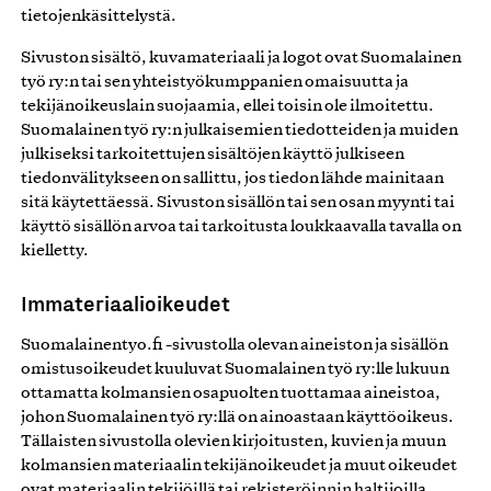
tietojenkäsittelystä.
Sivuston sisältö, kuvamateriaali ja logot ovat Suomalainen
työ ry:n tai sen yhteistyökumppanien omaisuutta ja
tekijänoikeuslain suojaamia, ellei toisin ole ilmoitettu.
Suomalainen työ ry:n julkaisemien tiedotteiden ja muiden
julkiseksi tarkoitettujen sisältöjen käyttö julkiseen
tiedonvälitykseen on sallittu, jos tiedon lähde mainitaan
sitä käytettäessä. Sivuston sisällön tai sen osan myynti tai
käyttö sisällön arvoa tai tarkoitusta loukkaavalla tavalla on
kielletty.
Immateriaalioikeudet
Suomalainentyo.fi -sivustolla olevan aineiston ja sisällön
omistusoikeudet kuuluvat Suomalainen työ ry:lle lukuun
ottamatta kolmansien osapuolten tuottamaa aineistoa,
johon Suomalainen työ ry:llä on ainoastaan käyttöoikeus.
Tällaisten sivustolla olevien kirjoitusten, kuvien ja muun
kolmansien materiaalin tekijänoikeudet ja muut oikeudet
ovat materiaalin tekijöillä tai rekisteröinnin haltijoilla.