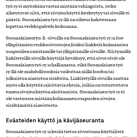
työ ry ei myöskään vastaa mistään vahingoista, jotka
aiheutuvat siitä, että sivujen käyttö keskeytyy tai sivuille ei
päästä. Suomalainen työ ry:llä on oikeus halutessaan
lopettaa verkkopalvelu kokonaan.
Suomalainentyo.fi -sivuilla on Suomalainen työ ry:n itse
ylläpitämien verkkosivustojen lisäksi linkkejä kolmansien
osapuolien omistamille tai ylläpitämille sivuille. Siirtymällä
linkitetyille sivuille käyttäjä hyväksyy, että sivut eivät ole
Suomalainen työ ry:n hallinnassa, eikä Suomalainen työ
ry:llä ole mahdollisuuksia vaikuttaa niillä luodun tai
julkaistun aineiston sisältöön. Linkitetyillä sivuilla saattaa
myös olla käyttöä rajoittavia ehtoja, joihin on tutustuttava
ennen sivujen käytön aloittamista. Suomalainen työ ry ei
ole vastuussa mistään kolmannen osapuolen sivujen
sisältämästä aineistosta.
Evästeiden käyttö ja kävijäseuranta
Suomalainen työ ry:n kerää tietoa sivustonsa käyttäjistä