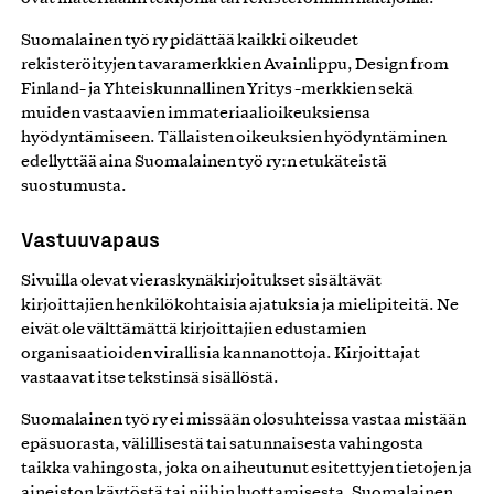
Suomalainen työ ry pidättää kaikki oikeudet
rekisteröityjen tavaramerkkien Avainlippu, Design from
Finland- ja Yhteiskunnallinen Yritys -merkkien sekä
muiden vastaavien immateriaalioikeuksiensa
hyödyntämiseen. Tällaisten oikeuksien hyödyntäminen
edellyttää aina Suomalainen työ ry:n etukäteistä
suostumusta.
Vastuuvapaus
Sivuilla olevat vieraskynäkirjoitukset sisältävät
kirjoittajien henkilökohtaisia ajatuksia ja mielipiteitä. Ne
eivät ole välttämättä kirjoittajien edustamien
organisaatioiden virallisia kannanottoja. Kirjoittajat
vastaavat itse tekstinsä sisällöstä.
Suomalainen työ ry ei missään olosuhteissa vastaa mistään
epäsuorasta, välillisestä tai satunnaisesta vahingosta
taikka vahingosta, joka on aiheutunut esitettyjen tietojen ja
aineiston käytöstä tai niihin luottamisesta. Suomalainen