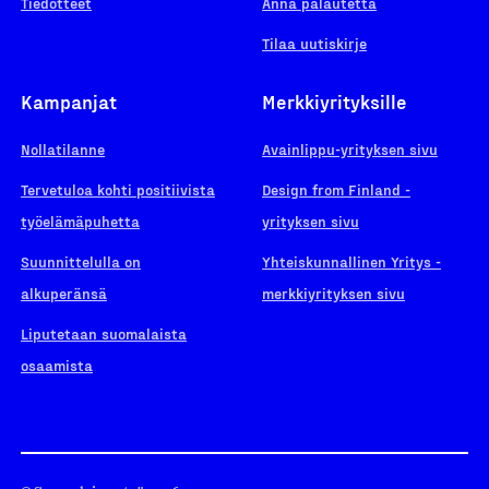
Tiedotteet
Anna palautetta
Tilaa uutiskirje
Kampanjat
Merkkiyrityksille
Nollatilanne
Avainlippu-yrityksen sivu
Tervetuloa kohti positiivista
Design from Finland -
työelämäpuhetta
yrityksen sivu
Suunnittelulla on
Yhteiskunnallinen Yritys -
alkuperänsä
merkkiyrityksen sivu
Liputetaan suomalaista
osaamista