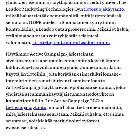
yhdistäen useamman käyttäjäistunnon tiedot yhteen. Lue
Leadoo Marketing Technologies Oyn
tietosuojakäytäntö
,
mikäli haluat tietää enemmän siitä, mitä järjestelmässä
seurataan. GDPR mielessä Suomalainen työ ry toimii
kontrollerina ja Leadoo datan prosessorina. Mikäli et halua,
että sinua seurataan voit tyhjentää selaimesi
välimuistin.
Lisätietoja siitä miten Leadoo toimii.
Käytämme ActiveCampaign-järjestelmän
sivustoseurantaa seurataksemme miten käyttäjämme
liikkuvat nettisivuillamme ja yhdistämme tämän datan
käyttäjän tietoihin, joita kerätään esimerkiksi lomake-
interaktioiden ja uutiskirjeen tilaamisen kautta.
ActiveCampaign käyttää evästepohjaista seurantaa, joka
yhdistää useamman käyttäjäistunnon tiedot yhteen
kontaktiprofiiliin. Lue ActiveCampaign LLC:n
tietosuojakäytäntö
, mikäli haluat tietää enemmän siitä,
mitä järjestelmässä seurataan. Mikäli et halua, että sinua
seurataan, voit kieltää markkinointievästeet
evästeasetuksista.