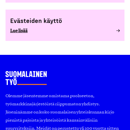
Evästeiden käyttö
Lue lisää
Olemme jäsentemme omistama puolueeton,
työmarkkinajärjestöistä riippumaton yhdistys.
Jäseninämme on koko suomalaisen yhteiskunnan kirjo
pienistä pajoista ja yhteisöistä kansainvälisiin
suuryrityksiin. Meidät on perustettu yli 100 vuotta sitten