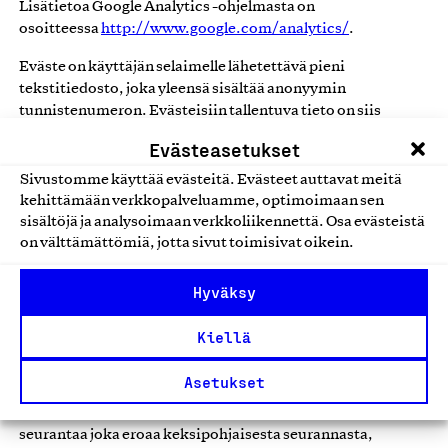
Lisätietoa Google Analytics -ohjelmasta on
osoitteessa
http://www.google.com/analytics/
.
Eväste on käyttäjän selaimelle lähetettävä pieni
tekstitiedosto, joka yleensä sisältää anonyymin
tunnistenumeron. Evästeisiin tallentuva tieto on siis
nimetöntä, eikä käyttäjää voi tietojen perusteella yksilöidä.
Evästeasetukset
Eväste ei myöskään vahingoita päätelaitetta. Osa
evästeistä liittyy sivuston toiminallisuuksiin, kuten
Sivustomme käyttää evästeitä. Evästeet auttavat meitä
graafisen- tai tekstiversion valintaan ja fonttikoon
kehittämään verkkopalveluamme, optimoimaan sen
suurentamiseen, osa sivuston käytön tilastointiin. Lisäksi
sisältöjä ja analysoimaan verkkoliikennettä. Osa evästeistä
sivustolle asetetut sosiaalisten medioiden (Facebook, X,
on välttämättömiä, jotta sivut toimisivat oikein.
LinkedIn, WhatsApp) jakonapit asettavat evästeitä, sekä
Youtube, joihin vietyjä videoita saattaa olla upotettuna
Hyväksy
sivustolla.
Kiellä
Käytämme Leadoon käyttäjänseurantaa seurataksemme
miten käyttäjämme liikkuvat nettisivuillamme ja
Asetukset
yhdistämme tämän datan käyttäjän tietoihin joita kerätään
esim. Chat-interaktioiden kautta. Leadoo käyttää etag
seurantaa joka eroaa keksipohjaisesta seurannasta,