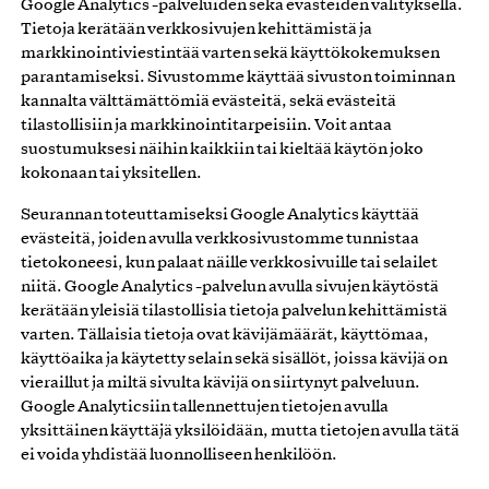
Google Analytics -palveluiden sekä evästeiden välityksellä.
Tietoja kerätään verkkosivujen kehittämistä ja
markkinointiviestintää varten sekä käyttökokemuksen
parantamiseksi. Sivustomme käyttää sivuston toiminnan
kannalta välttämättömiä evästeitä, sekä evästeitä
tilastollisiin ja markkinointitarpeisiin. Voit antaa
suostumuksesi näihin kaikkiin tai kieltää käytön joko
kokonaan tai yksitellen.
Seurannan toteuttamiseksi Google Analytics käyttää
evästeitä, joiden avulla verkkosivustomme tunnistaa
tietokoneesi, kun palaat näille verkkosivuille tai selailet
niitä. Google Analytics -palvelun avulla sivujen käytöstä
kerätään yleisiä tilastollisia tietoja palvelun kehittämistä
varten. Tällaisia tietoja ovat kävijämäärät, käyttömaa,
käyttöaika ja käytetty selain sekä sisällöt, joissa kävijä on
vieraillut ja miltä sivulta kävijä on siirtynyt palveluun.
Google Analyticsiin tallennettujen tietojen avulla
yksittäinen käyttäjä yksilöidään, mutta tietojen avulla tätä
ei voida yhdistää luonnolliseen henkilöön.