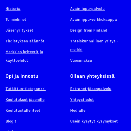
Historia
Avainlippu-palvelu
Toimielimet
Avainlippu-verkkokauppa
Jäsenyritykset
Design from Finland
Yhdistyksen säännöt
Yhteiskunnallinen yritys -
merkki
Merkkien kriteerit ja
käyttöehdot
Vuosimaksu
Opi ja innostu
Ollaan yhteyksissä
Tutkittua-tietopankki
Extranet-jäsenpalvelu
Koulutukset jäsenille
Yhteystiedot
Koulutustallenteet
Medialle
Blogit
Usein kysytyt kysymykset