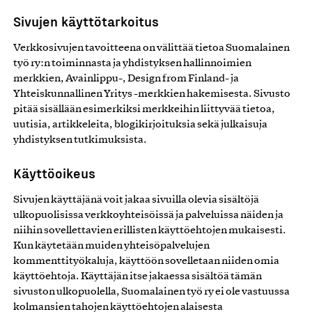
Sivujen käyttötarkoitus
Verkkosivujen tavoitteena on välittää tietoa Suomalainen
työ ry:n toiminnasta ja yhdistyksen hallinnoimien
merkkien, Avainlippu-, Design from Finland- ja
Yhteiskunnallinen Yritys -merkkien hakemisesta. Sivusto
pitää sisällään esimerkiksi merkkeihin liittyvää tietoa,
uutisia, artikkeleita, blogikirjoituksia sekä julkaisuja
yhdistyksen tutkimuksista.
Käyttöoikeus
Sivujen käyttäjänä voit jakaa sivuilla olevia sisältöjä
ulkopuolisissa verkkoyhteisöissä ja palveluissa näiden ja
niihin sovellettavien erillisten käyttöehtojen mukaisesti.
Kun käytetään muiden yhteisöpalvelujen
kommenttityökaluja, käyttöön sovelletaan niiden omia
käyttöehtoja. Käyttäjän itse jakaessa sisältöä tämän
sivuston ulkopuolella, Suomalainen työ ry ei ole vastuussa
kolmansien tahojen käyttöehtojen alaisesta