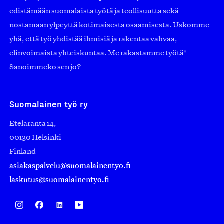
edistämään suomalaista työtä ja teollisuutta sekä
nostamaan ylpeyttä kotimaisesta osaamisesta. Uskomme
yhä, että työ yhdistää ihmisiä ja rakentaa vahvaa,
elinvoimaista yhteiskuntaa. Me rakastamme työtä!
Sanoimmeko sen jo?
Suomalainen työ ry
Eteläranta 14,
00130 Helsinki
Finland
asiakaspalvelu@suomalainentyo.fi
laskutus@suomalainentyo.fi