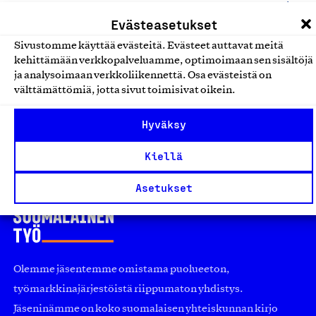
Kemialliset tuotteet
Evästeasetukset
Sivustomme käyttää evästeitä. Evästeet auttavat meitä
Phago'derm Sensitive,
kehittämään verkkopalveluamme, optimoimaan sen sisältöjä
käsienpesuaine
ja analysoimaan verkkoliikennettä. Osa evästeistä on
Oy Christeyns Nordic Ab, Tuote
välttämättömiä, jotta sivut toimisivat oikein.
Kemialliset tuotteet
Hyväksy
Kiellä
Asetukset
Olemme jäsentemme omistama puolueeton,
työmarkkinajärjestöistä riippumaton yhdistys.
Jäseninämme on koko suomalaisen yhteiskunnan kirjo