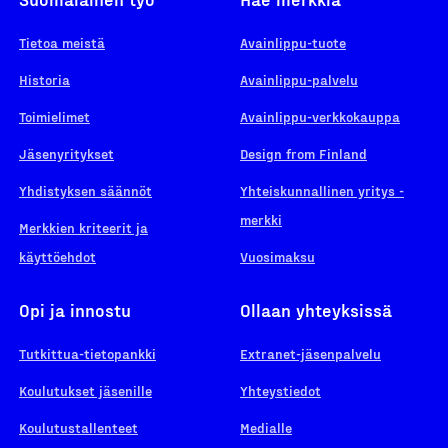
Tietoa meistä
Avainlippu-tuote
Historia
Avainlippu-palvelu
Toimielimet
Avainlippu-verkkokauppa
Jäsenyritykset
Design from Finland
Yhdistyksen säännöt
Yhteiskunnallinen yritys -
merkki
Merkkien kriteerit ja
käyttöehdot
Vuosimaksu
Opi ja innostu
Ollaan yhteyksissä
Tutkittua-tietopankki
Extranet-jäsenpalvelu
Koulutukset jäsenille
Yhteystiedot
Koulutustallenteet
Medialle