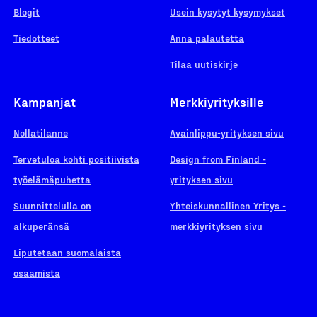
Blogit
Usein kysytyt kysymykset
Tiedotteet
Anna palautetta
Tilaa uutiskirje
Kampanjat
Merkkiyrityksille
Nollatilanne
Avainlippu-yrityksen sivu
Tervetuloa kohti positiivista
Design from Finland -
työelämäpuhetta
yrityksen sivu
Suunnittelulla on
Yhteiskunnallinen Yritys -
alkuperänsä
merkkiyrityksen sivu
Liputetaan suomalaista
osaamista