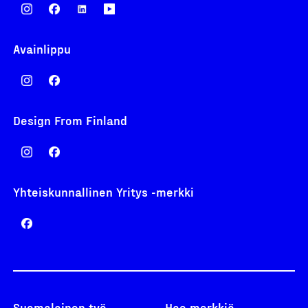
Avainlippu
Design From Finland
Yhteiskunnallinen Yritys -merkki
Suomalainen työ
Hae merkkiä