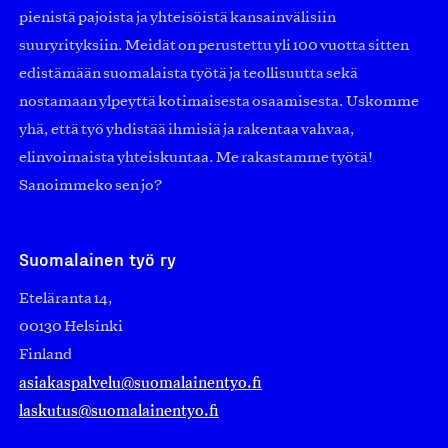
pienistä pajoista ja yhteisöistä kansainvälisiin
suuryrityksiin. Meidät on perustettu yli 100 vuotta sitten
edistämään suomalaista työtä ja teollisuutta sekä
nostamaan ylpeyttä kotimaisesta osaamisesta. Uskomme
yhä, että työ yhdistää ihmisiä ja rakentaa vahvaa,
elinvoimaista yhteiskuntaa. Me rakastamme työtä!
Sanoimmeko sen jo?
Suomalainen työ ry
Eteläranta 14,
00130 Helsinki
Finland
asiakaspalvelu@suomalainentyo.fi
laskutus@suomalainentyo.fi