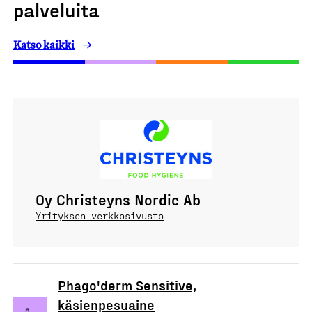
palveluita
Katso kaikki
Oy Christeyns Nordic Ab
Yrityksen verkkosivusto
Phago'derm Sensitive,
käsienpesuaine