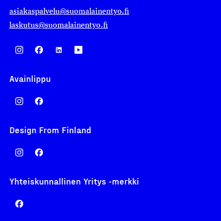
asiakaspalvelu@suomalainentyo.fi
laskutus@suomalainentyo.fi
Avainlippu
Design From Finland
Yhteiskunnallinen Yritys -merkki