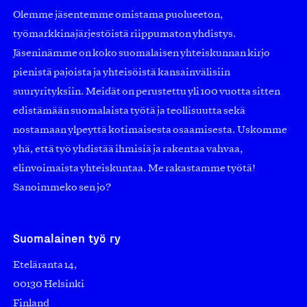
Olemme jäsentemme omistama puolueeton,
työmarkkinajärjestöistä riippumaton yhdistys.
Jäseninämme on koko suomalaisen yhteiskunnan kirjo
pienistä pajoista ja yhteisöistä kansainvälisiin
suuryrityksiin. Meidät on perustettu yli 100 vuotta sitten
edistämään suomalaista työtä ja teollisuutta sekä
nostamaan ylpeyttä kotimaisesta osaamisesta. Uskomme
yhä, että työ yhdistää ihmisiä ja rakentaa vahvaa,
elinvoimaista yhteiskuntaa. Me rakastamme työtä!
Sanoimmeko sen jo?
Suomalainen työ ry
Eteläranta 14,
00130 Helsinki
Finland