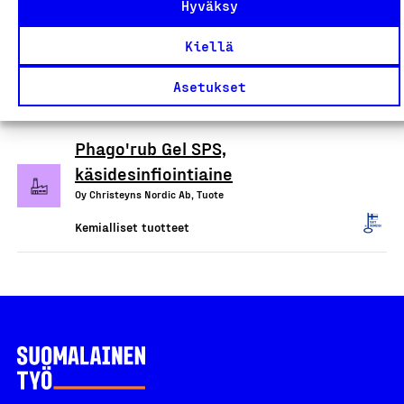
Hyväksy
Phago'derm Sensitive,
käsienpesuaine
Kiellä
Oy Christeyns Nordic Ab, Tuote
Asetukset
Kemialliset tuotteet
Phago'rub Gel SPS,
käsidesinfiointiaine
Oy Christeyns Nordic Ab, Tuote
Kemialliset tuotteet