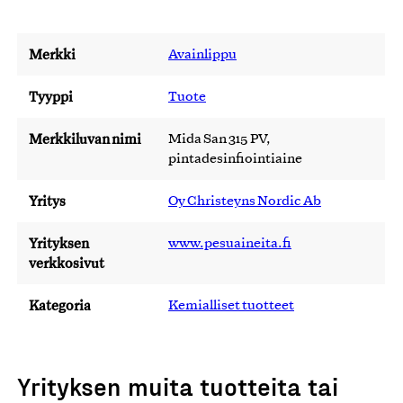
Merkki
Avainlippu
Tyyppi
Tuote
Merkkiluvan nimi
Mida San 315 PV,
pintadesinfiointiaine
Yritys
Oy Christeyns Nordic Ab
Yrityksen
www.pesuaineita.fi
verkkosivut
Kategoria
Kemialliset tuotteet
Yrityksen muita tuotteita tai