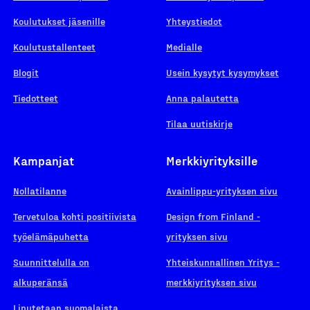
Koulutukset jäsenille
Yhteystiedot
Koulutustallenteet
Medialle
Blogit
Usein kysytyt kysymykset
Tiedotteet
Anna palautetta
Tilaa uutiskirje
Kampanjat
Merkkiyrityksille
Nollatilanne
Avainlippu-yrityksen sivu
Tervetuloa kohti positiivista
Design from Finland -
työelämäpuhetta
yrityksen sivu
Suunnittelulla on
Yhteiskunnallinen Yritys -
alkuperänsä
merkkiyrityksen sivu
Liputetaan suomalaista