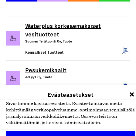
Waterplus korkeaemäksiset
vesituotteet
Suomen Terätuonti Oy, Tuote
Kemialliset tuotteet
Pesukemikaalit
JoLyyT Oy, Tuote
Kemialliset tuotteet
Evästeasetukset
Sivustomme käyttää evästeitä. Evästeet auttavat meitä
KUP Clean pesuaineet
kehittämään verkkopalveluamme, optimoimaan sen sisältöjä
Kumkem Oy, Tuote
ja analysoimaan verkkoliikennettä. Osa evästeistä on
välttämättömiä, jotta sivut toimisivat oikein.
Kemialliset tuotteet