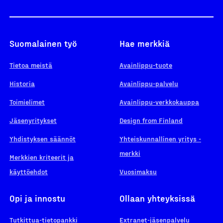
Suomalainen työ
Hae merkkiä
Tietoa meistä
Avainlippu-tuote
Historia
Avainlippu-palvelu
Toimielimet
Avainlippu-verkkokauppa
Jäsenyritykset
Design from Finland
Yhdistyksen säännöt
Yhteiskunnallinen yritys -
merkki
Merkkien kriteerit ja
käyttöehdot
Vuosimaksu
Opi ja innostu
Ollaan yhteyksissä
Tutkittua-tietopankki
Extranet-jäsenpalvelu