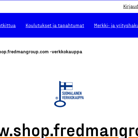
Kirjau
utkittua
Koulutukset ja tapahtumat
Merkki- ja yrityshak
op.fredmangroup.com -verkkokauppa
.shop.fredmangr