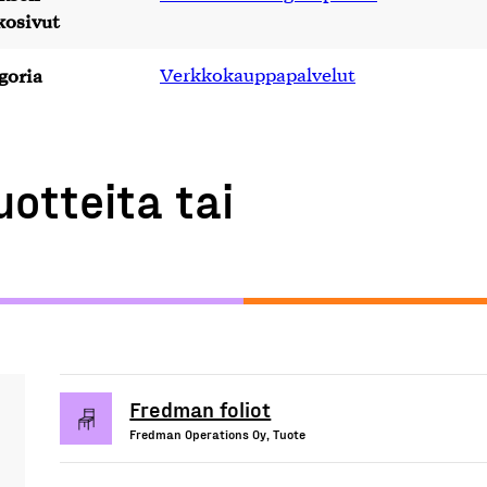
kosivut
goria
Verkkokauppapalvelut
uotteita tai
Fredman foliot
Fredman Operations Oy, Tuote