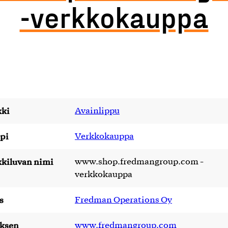
-verkkokauppa
ki
Avainlippu
pi
Verkkokauppa
kiluvan nimi
www.shop.fredmangroup.com -
verkkokauppa
s
Fredman Operations Oy
yksen
www.fredmangroup.com