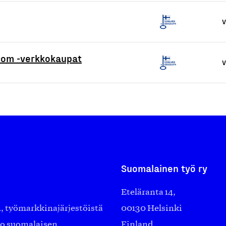
V
.com -verkkokaupat
V
Suomalainen työ ry
Eteläranta 14,
työmarkkinajärjestöistä
00130 Helsinki
ko suomalaisen
Finland