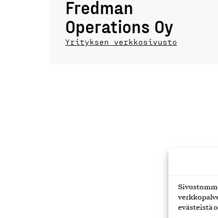
Fredman
Operations Oy
Yrityksen verkkosivusto
Sivustomme 
verkkopalve
evästeistä o