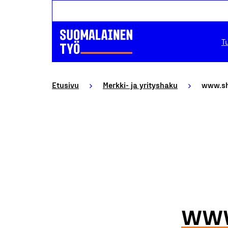
T
Etusivu
Merkki- ja yrityshaku
www.sh
www