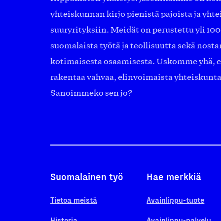
yhteiskunnan kirjo pienistä pajoista ja yhte
suuryrityksiin. Meidät on perustettu yli 10
suomalaista työtä ja teollisuutta sekä nost
kotimaisesta osaamisesta. Uskomme yhä, ett
rakentaa vahvaa, elinvoimaista yhteiskunt
Sanoimmeko sen jo?
Suomalainen työ
Hae merkkiä
Tietoa meistä
Avainlippu-tuote
Historia
Avainlippu-palvelu