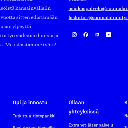
asiakaspalvelu@suomalai
isöistä kansainvälisiin
laskutus@suomalainentyo
0 vuotta sitten edistämään
amaan ylpeyttä
ä työ yhdistää ihmisiä ja
aa. Me rakastamme työtä!
Opi ja innostu
Ollaan
K
yhteyksissä
Tutkittua-tietopankki
N
Extranet-jäsenpalvelu
Koulutukset jäsenille
T