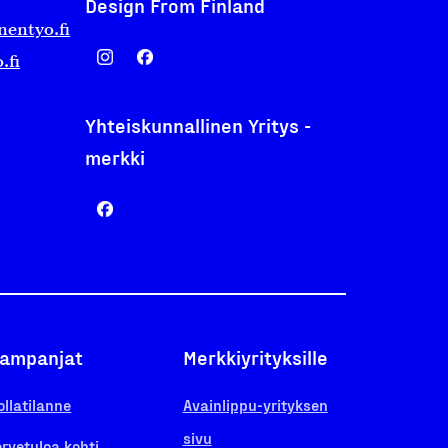
Design From Finland
nentyo.fi
.fi
Yhteiskunnallinen Yritys -
merkki
ampanjat
Merkkiyrityksille
ollatilanne
Avainlippu-yrityksen
sivu
ervetuloa kohti