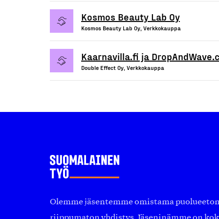
Kosmos Beauty Lab Oy
Kosmos Beauty Lab Oy, Verkkokauppa
Kaarnavilla.fi ja DropAndWave
Double Effect Oy, Verkkokauppa
Olemme jäsentemme omistama puolueeton, 
riippumaton yhdistys. Jäseninämme on ko