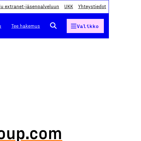
du extranet-jäsenpalveluun
UKK
Yhteystiedot
u
Tee hakemus
Valikko
oup.com