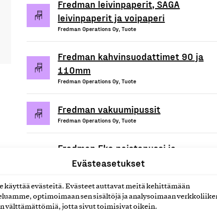
Fredman leivinpaperit, SAGA
leivinpaperit ja voipaperi
Fredman Operations Oy, Tuote
Fredman kahvinsuodattimet 90 ja
110mm
Fredman Operations Oy, Tuote
Fredman vakuumipussit
Fredman Operations Oy, Tuote
Fredman Eko paistopussi ja
Private label: RUBIN Bratbeutel
Evästeasetukset
Fredman Operations Oy, Tuote
käyttää evästeitä. Evästeet auttavat meitä kehittämään
luamme, optimoimaan sen sisältöjä ja analysoimaan verkkoliike
n välttämättömiä, jotta sivut toimisivat oikein.