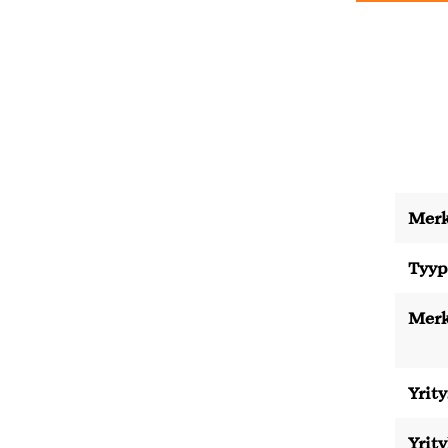
Merk
Tyyp
Merk
Yrity
Yrit