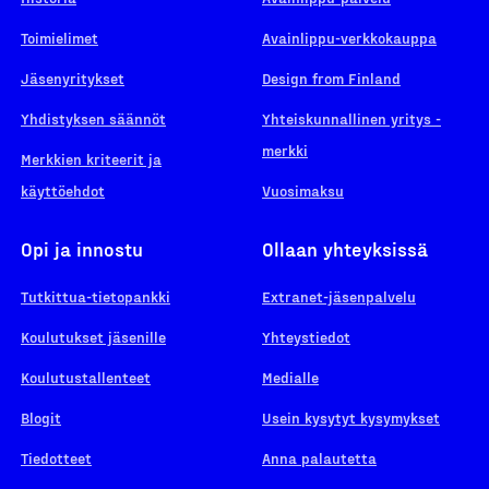
Toimielimet
Avainlippu-verkkokauppa
Jäsenyritykset
Design from Finland
Yhdistyksen säännöt
Yhteiskunnallinen yritys -
merkki
Merkkien kriteerit ja
käyttöehdot
Vuosimaksu
Opi ja innostu
Ollaan yhteyksissä
Tutkittua-tietopankki
Extranet-jäsenpalvelu
Koulutukset jäsenille
Yhteystiedot
Koulutustallenteet
Medialle
Blogit
Usein kysytyt kysymykset
Tiedotteet
Anna palautetta