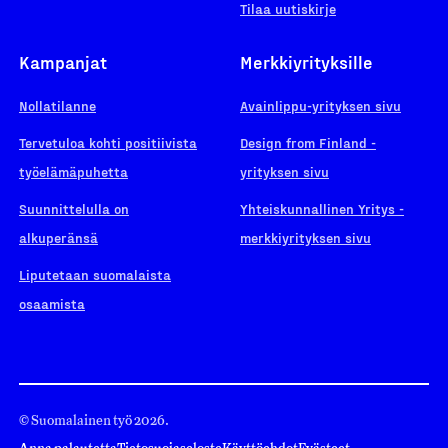
Tilaa uutiskirje
Kampanjat
Merkkiyrityksille
Nollatilanne
Avainlippu-yrityksen sivu
Tervetuloa kohti positiivista
Design from Finland -
työelämäpuhetta
yrityksen sivu
Suunnittelulla on
Yhteiskunnallinen Yritys -
alkuperänsä
merkkiyrityksen sivu
Liputetaan suomalaista
osaamista
© Suomalainen työ 2026.