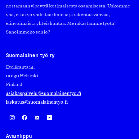
nostamaan ylpeyttä kotimaisesta osaamisesta. Uskomme
yhä, että työ yhdistää ihmisiä ja rakentaa vahvaa,
elinvoimaista yhteiskuntaa. Me rakastamme työtä!
Sanoimmeko sen jo?
Suomalainen työ ry
Eteläranta 14,
00130 Helsinki
Finland
asiakaspalvelu@suomalainentyo.fi
laskutus@suomalainentyo.fi
Avainlippu