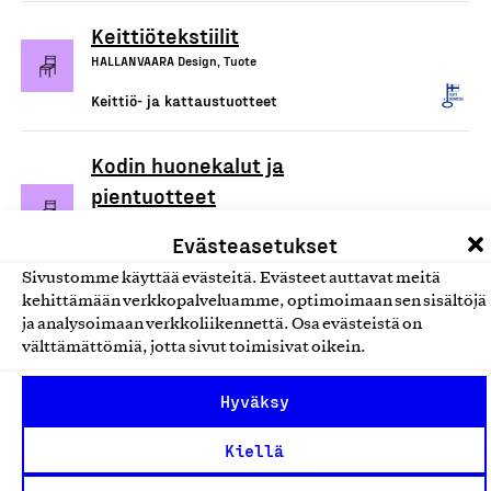
Keittiötekstiilit
HALLANVAARA Design, Tuote
Keittiö- ja kattaustuotteet
Kodin huonekalut ja
pientuotteet
Tmi Rita Saari, Tuote
Evästeasetukset
Keittiö- ja kattaustuotteet
Sivustomme käyttää evästeitä. Evästeet auttavat meitä
kehittämään verkkopalveluamme, optimoimaan sen sisältöjä
Fiberdom-kertakäyttöaterimet
ja analysoimaan verkkoliikennettä. Osa evästeistä on
välttämättömiä, jotta sivut toimisivat oikein.
ja lautaset
Fiberdom Oy, Tuote
Hyväksy
Keittiö- ja kattaustuotteet
Kiellä
Puiset koriste- ja