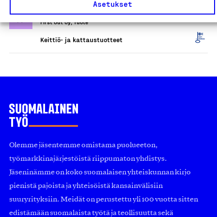
Asetukset
käyttöesineet
First Out Oy, Tuote
Keittiö- ja kattaustuotteet
Olemme jäsentemme omistama puolueeton,
työmarkkinajärjestöistä riippumaton yhdistys.
Jäseninämme on koko suomalaisen yhteiskunnan kirjo
pienistä pajoista ja yhteisöistä kansainvälisiin
suuryrityksiin. Meidät on perustettu yli 100 vuotta sitten
edistämään suomalaista työtä ja teollisuutta sekä