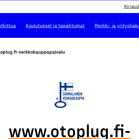
Kirjau
utkittua
Koulutukset ja tapahtumat
Merkki- ja yrityshak
oplug.fi-verkkokauppapalvelu
www.otoplug.fi-