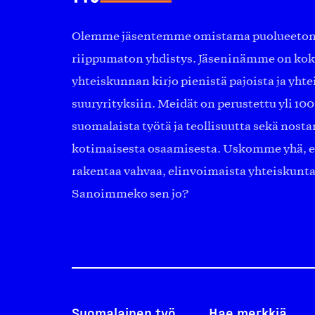
Olemme jäsentemme omistama puolueeton, 
riippumaton yhdistys. Jäseninämme on ko
yhteiskunnan kirjo pienistä pajoista ja yhte
suuryrityksiin. Meidät on perustettu yli 10
suomalaista työtä ja teollisuutta sekä nost
kotimaisesta osaamisesta. Uskomme yhä, ett
rakentaa vahvaa, elinvoimaista yhteiskunt
Sanoimmeko sen jo?
Suomalainen työ
Hae merkkiä