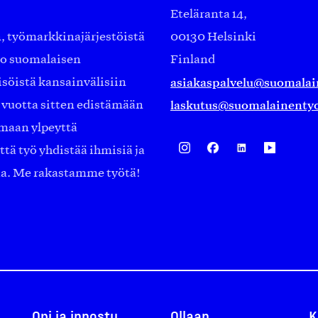
Eteläranta 14,
työmarkkinajärjestöistä
00130 Helsinki
ko suomalaisen
Finland
asiakaspalvelu@suomalai
isöistä kansainvälisiin
laskutus@suomalainentyo
0 vuotta sitten edistämään
amaan ylpeyttä
ä työ yhdistää ihmisiä ja
aa. Me rakastamme työtä!
Opi ja innostu
Ollaan
K