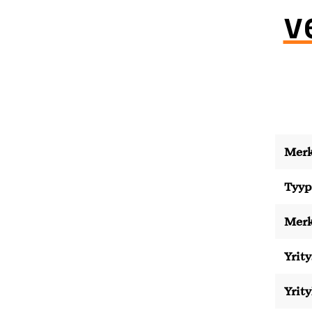
v
Merk
Tyyp
Merk
Yrity
Yrit