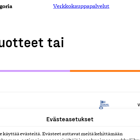
goria
Verkkokauppapalvelut
uotteet tai
V
Evästeasetukset
V
käyttää evästeitä. Evästeet auttavat meitä kehittämään