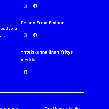
Design From Finland
nentyo.fi
.fi
Yhteiskunnallinen Yritys -
merkki
ampanjat
Merkkiyrityksille