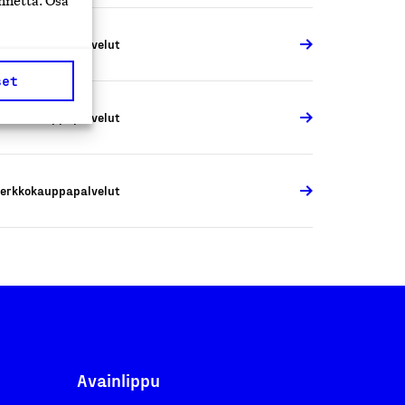
nnettä. Osa
erkkokauppapalvelut
set
erkkokauppapalvelut
erkkokauppapalvelut
Avainlippu