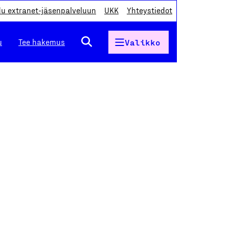
du extranet-jäsenpalveluun
UKK
Yhteystiedot
u
Tee hakemus
Valikko