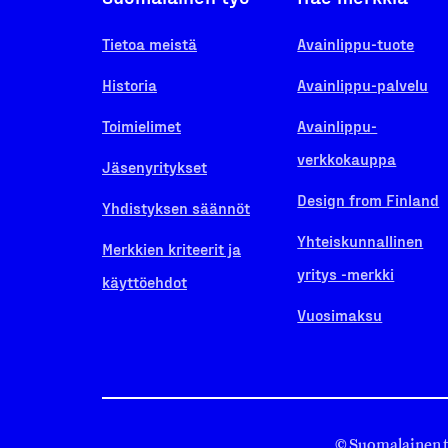
Tietoa meistä
Avainlippu-tuote
Historia
Avainlippu-palvelu
Toimielimet
Avainlippu-
verkkokauppa
Jäsenyritykset
Design from Finland
Yhdistyksen säännöt
Yhteiskunnallinen
Merkkien kriteerit ja
yritys -merkki
käyttöehdot
Vuosimaksu
© Suomalainen 