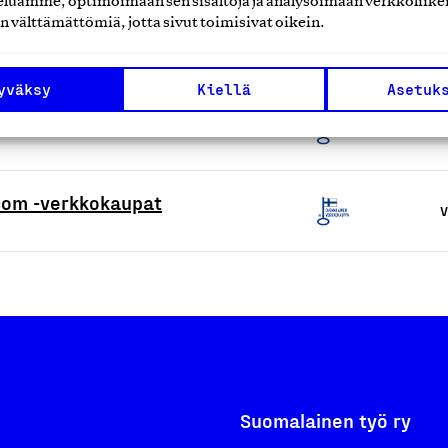
luamme, optimoimaan sen sisältöjä ja analysoimaan verkkoliike
n välttämättömiä, jotta sivut toimisivat oikein.
V
yväksy
Kiellä
Asetuk
V
.com -verkkokaupat
V
Suomalainen työ ry