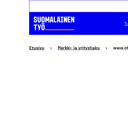
T
Etusivu
Merkki- ja yrityshaku
www.ot