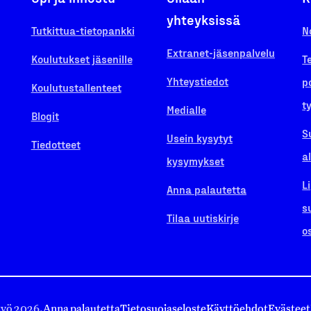
yhteyksissä
Tutkittua-tietopankki
N
Extranet-jäsenpalvelu
Koulutukset jäsenille
T
Yhteystiedot
p
Koulutustallenteet
t
Medialle
Blogit
S
Usein kysytyt
Tiedotteet
a
kysymykset
L
Anna palautetta
s
Tilaa uutiskirje
o
työ 2026.
Anna palautetta
Tietosuojaseloste
Käyttöehdot
Evästeet