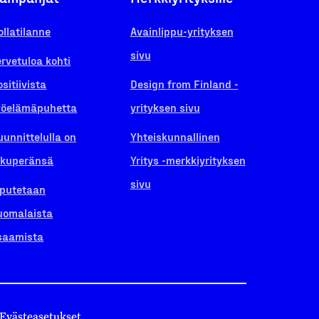
ollatilanne
Avainlippu-yrityksen
sivu
ervetuloa kohti
ositiivista
Design from Finland -
yöelämäpuhetta
yrityksen sivu
uunnittelulla on
Yhteiskunnallinen
lkuperänsä
Yritys -merkkiyrityksen
sivu
iputetaan
uomalaista
saamista
Evästeasetukset