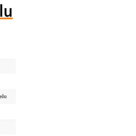
lu
elu