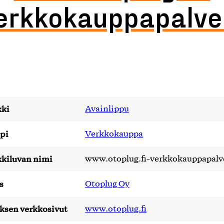
erkkokauppapalve
ki
Avainlippu
pi
Verkkokauppa
kiluvan nimi
www.otoplug.fi-verkkokauppapalv
s
Otoplug Oy
yksen verkkosivut
www.otoplug.fi