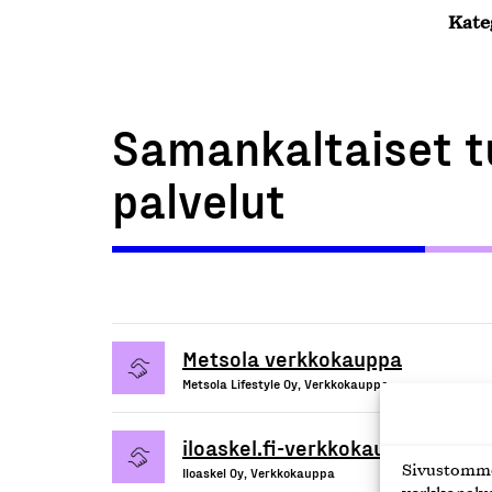
Kate
Samankaltaiset t
palvelut
Metsola verkkokauppa
Metsola Lifestyle Oy, Verkkokauppa
iloaskel.fi-verkkokauppapalvelu
Sivustomme 
Iloaskel Oy, Verkkokauppa