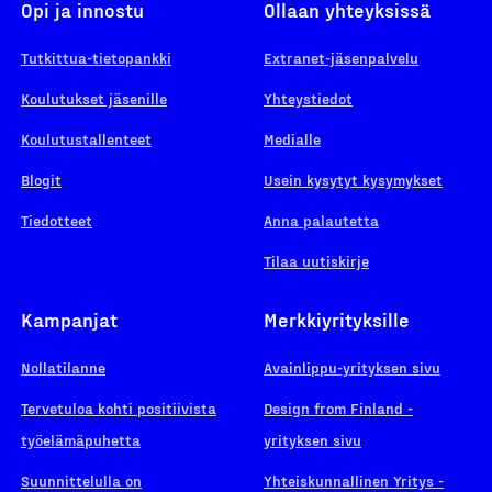
Opi ja innostu
Ollaan yhteyksissä
Tutkittua-tietopankki
Extranet-jäsenpalvelu
Koulutukset jäsenille
Yhteystiedot
Koulutustallenteet
Medialle
Blogit
Usein kysytyt kysymykset
Tiedotteet
Anna palautetta
Tilaa uutiskirje
Kampanjat
Merkkiyrityksille
Nollatilanne
Avainlippu-yrityksen sivu
Tervetuloa kohti positiivista
Design from Finland -
työelämäpuhetta
yrityksen sivu
Suunnittelulla on
Yhteiskunnallinen Yritys -