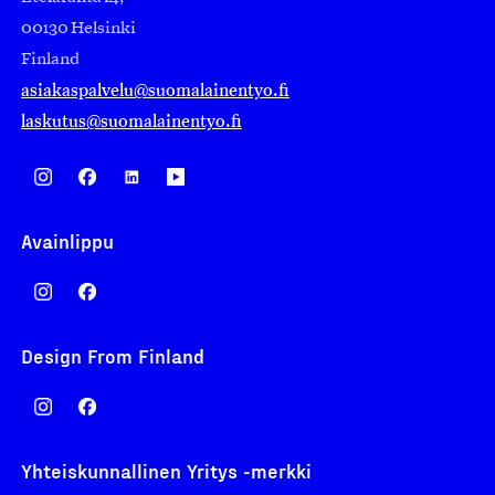
00130 Helsinki
Finland
asiakaspalvelu@suomalainentyo.fi
laskutus@suomalainentyo.fi
Avainlippu
Design From Finland
Yhteiskunnallinen Yritys -merkki