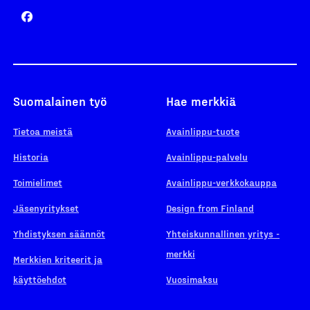
Suomalainen työ
Hae merkkiä
Tietoa meistä
Avainlippu-tuote
Historia
Avainlippu-palvelu
Toimielimet
Avainlippu-verkkokauppa
Jäsenyritykset
Design from Finland
Yhdistyksen säännöt
Yhteiskunnallinen yritys -
merkki
Merkkien kriteerit ja
käyttöehdot
Vuosimaksu