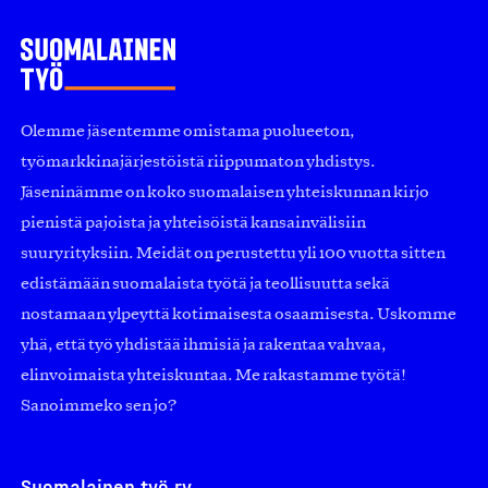
Olemme jäsentemme omistama puolueeton,
työmarkkinajärjestöistä riippumaton yhdistys.
Jäseninämme on koko suomalaisen yhteiskunnan kirjo
pienistä pajoista ja yhteisöistä kansainvälisiin
suuryrityksiin. Meidät on perustettu yli 100 vuotta sitten
edistämään suomalaista työtä ja teollisuutta sekä
nostamaan ylpeyttä kotimaisesta osaamisesta. Uskomme
yhä, että työ yhdistää ihmisiä ja rakentaa vahvaa,
elinvoimaista yhteiskuntaa. Me rakastamme työtä!
Sanoimmeko sen jo?
Suomalainen työ ry