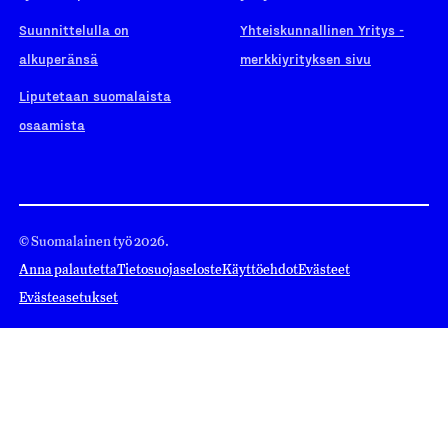
Suunnittelulla on
Yhteiskunnallinen Yritys -
alkuperänsä
merkkiyrityksen sivu
Liputetaan suomalaista
osaamista
© Suomalainen työ 2026.
Anna palautetta
Tietosuojaseloste
Käyttöehdot
Evästeet
Evästeasetukset