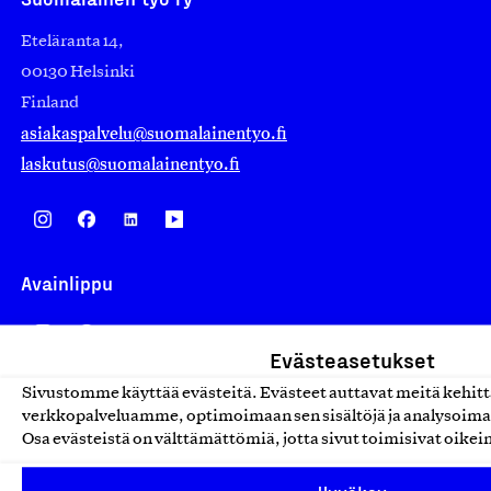
Eteläranta 14,
00130 Helsinki
Finland
asiakaspalvelu@suomalainentyo.fi
laskutus@suomalainentyo.fi
Avainlippu
Evästeasetukset
Design From Finland
Sivustomme käyttää evästeitä. Evästeet auttavat meitä kehi
verkkopalveluamme, optimoimaan sen sisältöjä ja analysoima
Osa evästeistä on välttämättömiä, jotta sivut toimisivat oikei