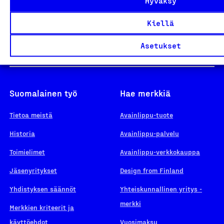
Hyväksy
Yhteiskunnallinen Yritys -merkki
Kiellä
Asetukset
Suomalainen työ
Hae merkkiä
Tietoa meistä
Avainlippu-tuote
Historia
Avainlippu-palvelu
Toimielimet
Avainlippu-verkkokauppa
Jäsenyritykset
Design from Finland
Yhdistyksen säännöt
Yhteiskunnallinen yritys -
merkki
Merkkien kriteerit ja
käyttöehdot
Vuosimaksu