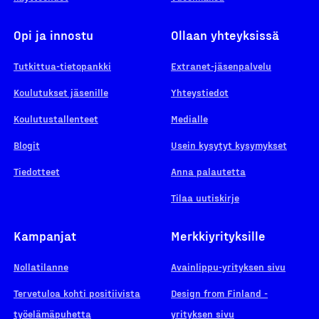
Opi ja innostu
Ollaan yhteyksissä
Tutkittua-tietopankki
Extranet-jäsenpalvelu
Koulutukset jäsenille
Yhteystiedot
Koulutustallenteet
Medialle
Blogit
Usein kysytyt kysymykset
Tiedotteet
Anna palautetta
Tilaa uutiskirje
Kampanjat
Merkkiyrityksille
Nollatilanne
Avainlippu-yrityksen sivu
Tervetuloa kohti positiivista
Design from Finland -
työelämäpuhetta
yrityksen sivu