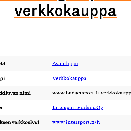
verkkokauppa
ki
Avainlippu
pi
Verkkokauppa
kiluvan nimi
www.budgetsport.fi-verkkokaup
s
Intersport Finland Oy
yksen verkkosivut
www.intersport.fi/fi