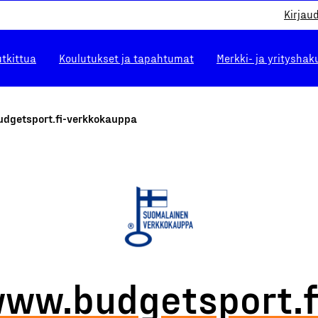
Kirjau
utkittua
Koulutukset ja tapahtumat
Merkki- ja yrityshak
dgetsport.fi-verkkokauppa
ww.budgetsport.f