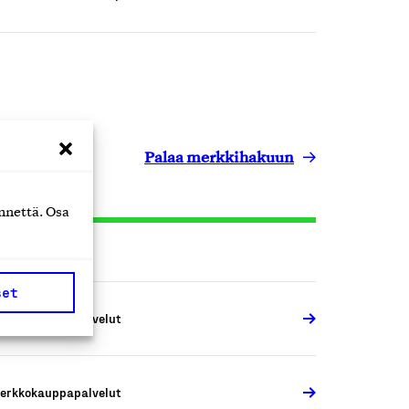
Palaa merkkihakuun
nnettä. Osa
set
erkkokauppapalvelut
erkkokauppapalvelut