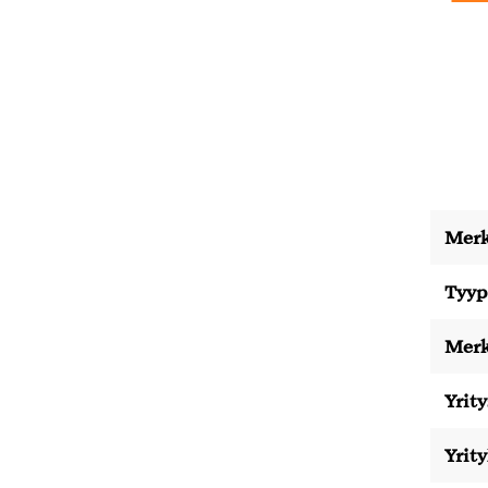
Merk
Tyyp
Merk
Yrity
Yrit