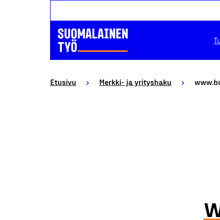
T
Etusivu
Merkki- ja yrityshaku
www.bu
w