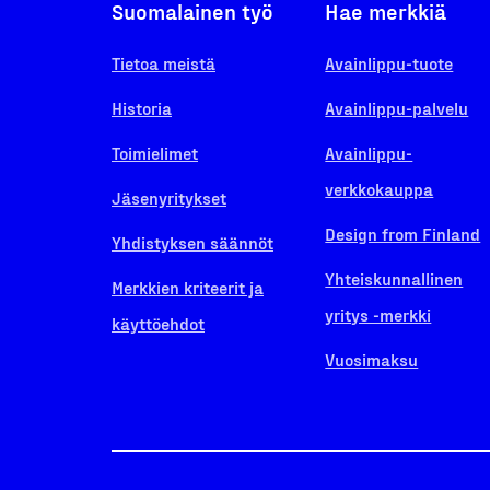
Suomalainen työ
Hae merkkiä
Tietoa meistä
Avainlippu-tuote
Historia
Avainlippu-palvelu
Toimielimet
Avainlippu-
verkkokauppa
Jäsenyritykset
Design from Finland
Yhdistyksen säännöt
Yhteiskunnallinen
Merkkien kriteerit ja
yritys -merkki
käyttöehdot
Vuosimaksu