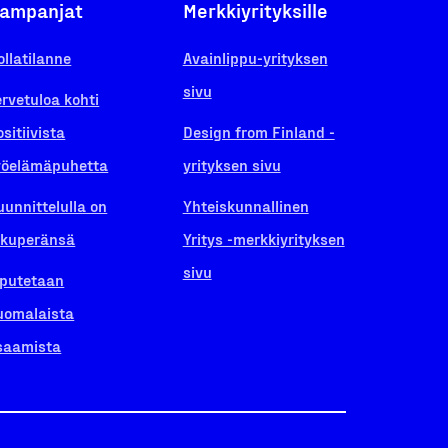
ampanjat
Merkkiyrityksille
ollatilanne
Avainlippu-yrityksen
sivu
ervetuloa kohti
ositiivista
Design from Finland -
yöelämäpuhetta
yrityksen sivu
uunnittelulla on
Yhteiskunnallinen
lkuperänsä
Yritys -merkkiyrityksen
sivu
iputetaan
uomalaista
saamista