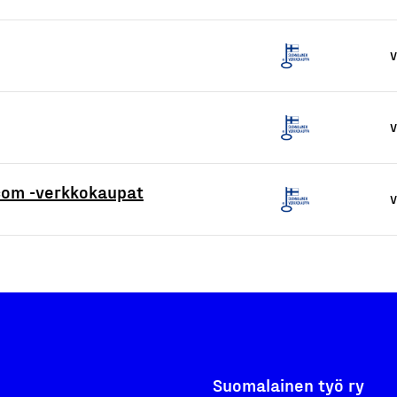
V
V
.com -verkkokaupat
V
Suomalainen työ ry