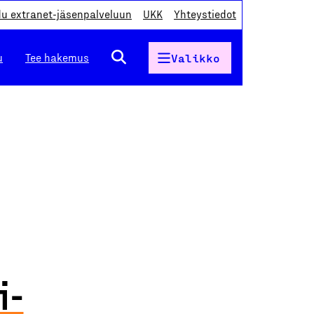
du extranet-jäsenpalveluun
UKK
Yhteystiedot
u
Tee hakemus
Valikko
i-