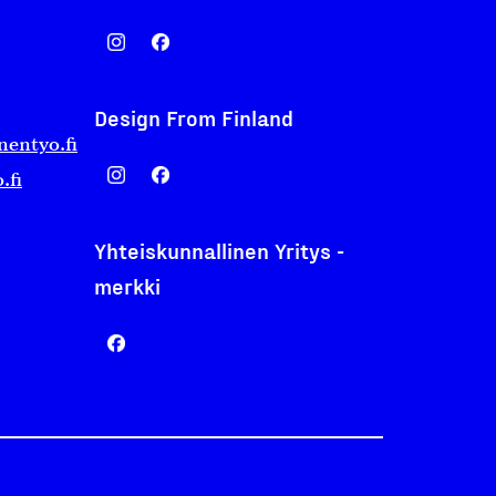
Design From Finland
nentyo.fi
.fi
Yhteiskunnallinen Yritys -
merkki