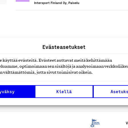
Intersport Finland Oy, Palvelu
uotteet tai
Evästeasetukset
käyttää evästeitä. Evästeet auttavat meitä kehittämään
luamme, optimoimaan sen sisältöjä ja analysoimaan verkkoliike
n välttämättömiä, jotta sivut toimisivat oikein.
yväksy
Kiellä
Asetuk
V
V