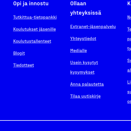
Opi ja innostu
Ollaan
K
yhteyksissä
Tutkittua-tietopankki
N
Extranet-jäsenpalvelu
Koulutukset jäsenille
T
Yhteystiedot
p
Koulutustallenteet
t
Medialle
Blogit
S
Usein kysytyt
Tiedotteet
a
kysymykset
L
Anna palautetta
s
Tilaa uutiskirje
o