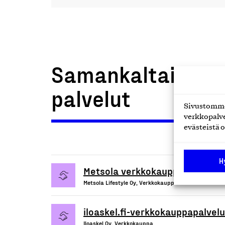
Samankaltaiset t
palvelut
Sivustomme 
verkkopalve
evästeistä o
H
Metsola verkkokauppa
Metsola Lifestyle Oy, Verkkokauppa
iloaskel.fi-verkkokauppapalvelu
Iloaskel Oy, Verkkokauppa