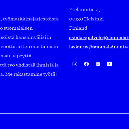
Eteläranta 14,
työmarkkinajärjestöistä
00130 Helsinki
ko suomalaisen
Finland
asiakaspalvelu@suomalai
isöistä kansainvälisiin
laskutus@suomalainentyo
0 vuotta sitten edistämään
amaan ylpeyttä
ä työ yhdistää ihmisiä ja
aa. Me rakastamme työtä!