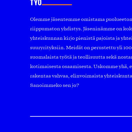
Olemme jäsentemme omistama puolueeton, 
riippumaton yhdistys. Jäseninämme on ko
yhteiskunnan kirjo pienistä pajoista ja yhte
suuryrityksiin. Meidät on perustettu yli 10
suomalaista työtä ja teollisuutta sekä nost
kotimaisesta osaamisesta. Uskomme yhä, ett
rakentaa vahvaa, elinvoimaista yhteiskunt
Sanoimmeko sen jo?