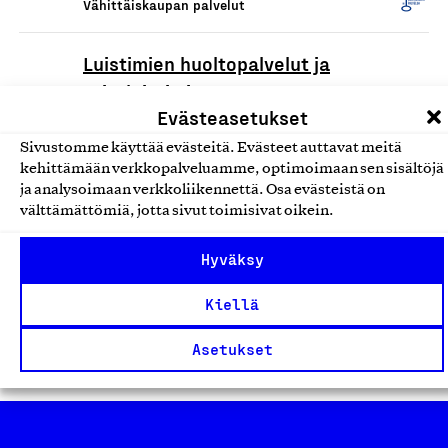
Vähittäiskaupan palvelut
Luistimien huoltopalvelut ja
taitoluistimien
Evästeasetukset
vähittäiskauppapalvelut
Luistintohtori oy, Palvelu
Sivustomme käyttää evästeitä. Evästeet auttavat meitä
kehittämään verkkopalveluamme, optimoimaan sen sisältöjä
Vähittäiskaupan palvelut
ja analysoimaan verkkoliikennettä. Osa evästeistä on
välttämättömiä, jotta sivut toimisivat oikein.
Huonekalujen kierrätys- ja
Hyväksy
myyntipalvelut
M2 Tähti Oy, Palvelu
Kiellä
Vähittäiskaupan palvelut
Asetukset