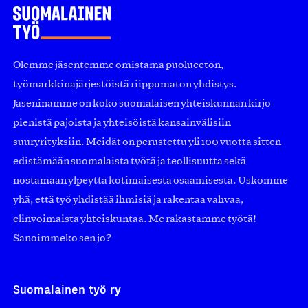
Olemme jäsentemme omistama puolueeton,
työmarkkinajärjestöistä riippumaton yhdistys.
Jäseninämme on koko suomalaisen yhteiskunnan kirjo
pienistä pajoista ja yhteisöistä kansainvälisiin
suuryrityksiin. Meidät on perustettu yli 100 vuotta sitten
edistämään suomalaista työtä ja teollisuutta sekä
nostamaan ylpeyttä kotimaisesta osaamisesta. Uskomme
yhä, että työ yhdistää ihmisiä ja rakentaa vahvaa,
elinvoimaista yhteiskuntaa. Me rakastamme työtä!
Sanoimmeko sen jo?
Suomalainen työ ry