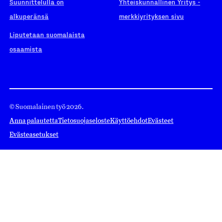
Suunnittelulla on
Yhteiskunnallinen Yritys -
alkuperänsä
merkkiyrityksen sivu
Liputetaan suomalaista
osaamista
© Suomalainen työ 2026.
Anna palautetta
Tietosuojaseloste
Käyttöehdot
Evästeet
Evästeasetukset