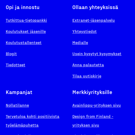
Opi ja innostu
Ollaan yhteyksissä
Tutkittua-tietopankki
Extranet-jäsenpalvelu
Koulutukset jäsenille
Yhteystiedot
Koulutustallenteet
Medialle
Blogit
Usein kysytyt kysymykset
Tiedotteet
Anna palautetta
Tilaa uutiskirje
Kampanjat
Merkkiyrityksille
Nollatilanne
Avainlippu-yrityksen sivu
Tervetuloa kohti positiivista
Design from Finland -
työelämäpuhetta
yrityksen sivu