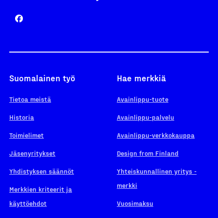
Suomalainen työ
Hae merkkiä
Tietoa meistä
Avainlippu-tuote
Historia
Avainlippu-palvelu
Toimielimet
Avainlippu-verkkokauppa
Jäsenyritykset
Design from Finland
Yhdistyksen säännöt
Yhteiskunnallinen yritys -
merkki
Merkkien kriteerit ja
käyttöehdot
Vuosimaksu