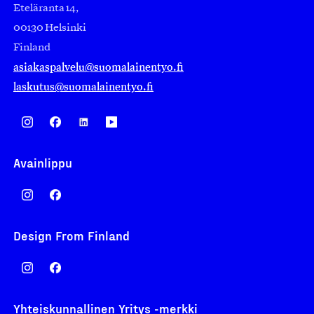
Eteläranta 14,
00130 Helsinki
Finland
asiakaspalvelu@suomalainentyo.fi
laskutus@suomalainentyo.fi
Avainlippu
Design From Finland
Yhteiskunnallinen Yritys -merkki