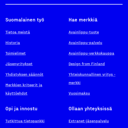
Suomalainen työ
Hae merkkiä
Tietoa meistä
Avainlippu-tuote
Historia
Avainlippu-palvelu
Toimielimet
Avainlippu-verkkokauppa
Jäsenyritykset
Design from Finland
Yhdistyksen säännöt
Yhteiskunnallinen yritys -
merkki
Merkkien kriteerit ja
käyttöehdot
Vuosimaksu
Opi ja innostu
Ollaan yhteyksissä
Tutkittua-tietopankki
Extranet-jäsenpalvelu