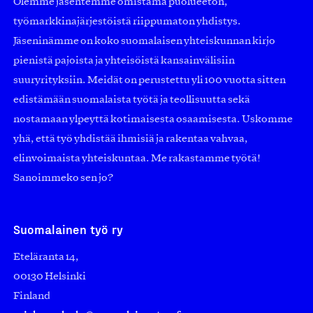
Olemme jäsentemme omistama puolueeton,
työmarkkinajärjestöistä riippumaton yhdistys.
Jäseninämme on koko suomalaisen yhteiskunnan kirjo
pienistä pajoista ja yhteisöistä kansainvälisiin
suuryrityksiin. Meidät on perustettu yli 100 vuotta sitten
edistämään suomalaista työtä ja teollisuutta sekä
nostamaan ylpeyttä kotimaisesta osaamisesta. Uskomme
yhä, että työ yhdistää ihmisiä ja rakentaa vahvaa,
elinvoimaista yhteiskuntaa. Me rakastamme työtä!
Sanoimmeko sen jo?
Suomalainen työ ry
Eteläranta 14,
00130 Helsinki
Finland