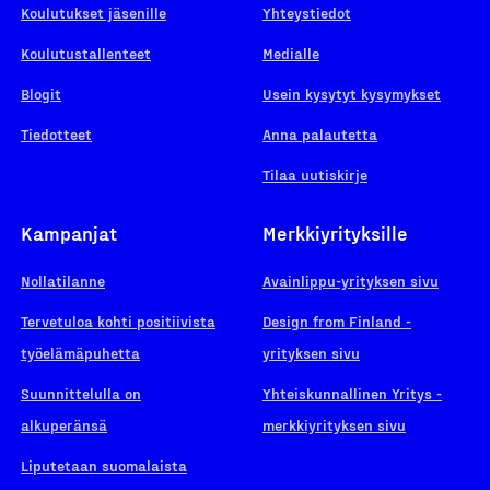
Koulutukset jäsenille
Yhteystiedot
Koulutustallenteet
Medialle
Blogit
Usein kysytyt kysymykset
Tiedotteet
Anna palautetta
Tilaa uutiskirje
Kampanjat
Merkkiyrityksille
Nollatilanne
Avainlippu-yrityksen sivu
Tervetuloa kohti positiivista
Design from Finland -
työelämäpuhetta
yrityksen sivu
Suunnittelulla on
Yhteiskunnallinen Yritys -
alkuperänsä
merkkiyrityksen sivu
Liputetaan suomalaista