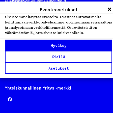
asiakaspalvelu@suomalainentyo.fi
laskutus@suomalainentyo.fi
Evästeasetukset
Sivustomme käyttää evästeitä. Evästeet auttavat meitä
kehittämään verkkopalveluamme, optimoimaan sen sisältöjä
ja analysoimaan verkkoliikennettä. Osa evästeistä on
välttämättömiä, jotta sivut toimisivat oikein.
Avainlippu
Hyväksy
Kiellä
Design From Finland
Asetukset
Yhteiskunnallinen Yritys -merkki