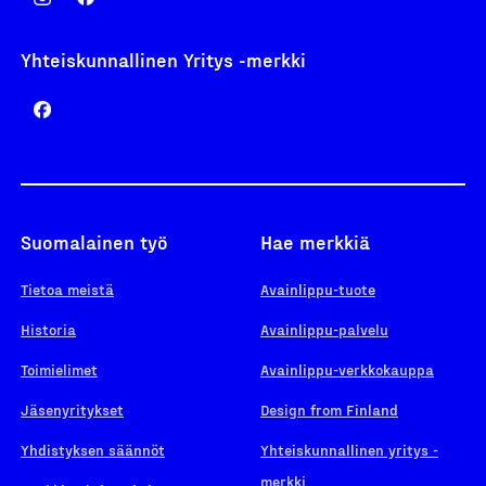
Yhteiskunnallinen Yritys -merkki
Suomalainen työ
Hae merkkiä
Tietoa meistä
Avainlippu-tuote
Historia
Avainlippu-palvelu
Toimielimet
Avainlippu-verkkokauppa
Jäsenyritykset
Design from Finland
Yhdistyksen säännöt
Yhteiskunnallinen yritys -
merkki