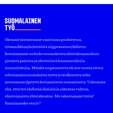
Olemme jäsentemme omistama puolueeton,
työmarkkinajärjestöistä riippumaton yhdistys.
Jäseninämme on koko suomalaisen yhteiskunnan kirjo
pienistä pajoista ja yhteisöistä kansainvälisiin
suuryrityksiin. Meidät on perustettu yli 100 vuotta sitten
edistämään suomalaista työtä ja teollisuutta sekä
nostamaan ylpeyttä kotimaisesta osaamisesta. Uskomme
yhä, että työ yhdistää ihmisiä ja rakentaa vahvaa,
elinvoimaista yhteiskuntaa. Me rakastamme työtä!
Sanoimmeko sen jo?