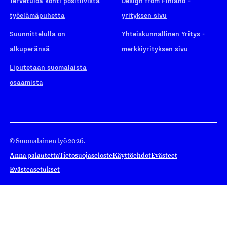
Tervetuloa kohti positiivista
Design from Finland -
työelämäpuhetta
yrityksen sivu
Suunnittelulla on
Yhteiskunnallinen Yritys -
alkuperänsä
merkkiyrityksen sivu
Liputetaan suomalaista
osaamista
© Suomalainen työ 2026.
Anna palautetta
Tietosuojaseloste
Käyttöehdot
Evästeet
Evästeasetukset