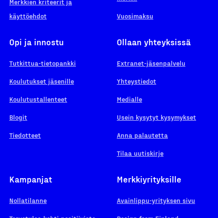
Merkkien kriteerit ja
käyttöehdot
Vuosimaksu
Opi ja innostu
Ollaan yhteyksissä
Tutkittua-tietopankki
Extranet-jäsenpalvelu
Koulutukset jäsenille
Yhteystiedot
Koulutustallenteet
Medialle
Blogit
Usein kysytyt kysymykset
Tiedotteet
Anna palautetta
Tilaa uutiskirje
Kampanjat
Merkkiyrityksille
Nollatilanne
Avainlippu-yrityksen sivu