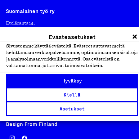
Suomalainen työ ry
Eteläranta 14,
00130 Helsinki
Evästeasetukset
Finland
Sivustomme käyttää evästeitä. Evästeet auttavat meitä
asiakaspalvelu@suomalainentyo.fi
kehittämään verkkopalveluamme, optimoimaan sen sisältöjä
laskutus@suomalainentyo.fi
ja analysoimaan verkkoliikennettä. Osa evästeistä on
välttämättömiä, jotta sivut toimisivat oikein.
Hyväksy
Avainlippu
Kiellä
Asetukset
Design From Finland