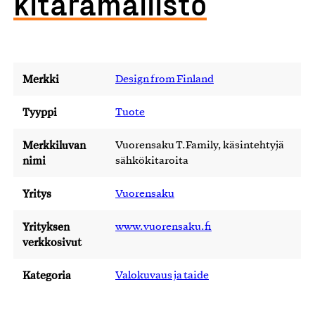
kitaramallisto
Merkki
Design from Finland
Tyyppi
Tuote
Merkkiluvan
Vuorensaku T.Family, käsintehtyjä
nimi
sähkökitaroita
Yritys
Vuorensaku
Yrityksen
www.vuorensaku.fi
verkkosivut
Kategoria
Valokuvaus ja taide