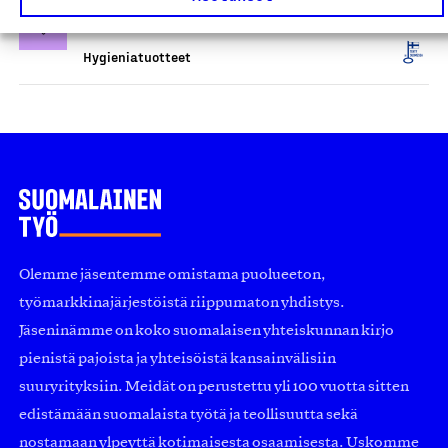
Pieni Saippuapaja, Tuote
Hygieniatuotteet
Olemme jäsentemme omistama puolueeton,
työmarkkinajärjestöistä riippumaton yhdistys.
Jäseninämme on koko suomalaisen yhteiskunnan kirjo
pienistä pajoista ja yhteisöistä kansainvälisiin
suuryrityksiin. Meidät on perustettu yli 100 vuotta sitten
edistämään suomalaista työtä ja teollisuutta sekä
nostamaan ylpeyttä kotimaisesta osaamisesta. Uskomme