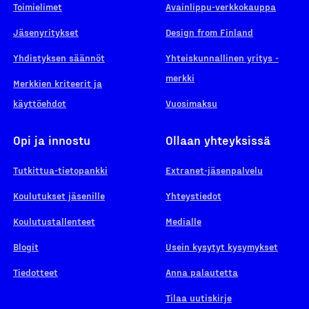
Toimielimet
Avainlippu-verkkokauppa
Jäsenyritykset
Design from Finland
Yhdistyksen säännöt
Yhteiskunnallinen yritys -
merkki
Merkkien kriteerit ja
käyttöehdot
Vuosimaksu
Opi ja innostu
Ollaan yhteyksissä
Tutkittua-tietopankki
Extranet-jäsenpalvelu
Koulutukset jäsenille
Yhteystiedot
Koulutustallenteet
Medialle
Blogit
Usein kysytyt kysymykset
Tiedotteet
Anna palautetta
Tilaa uutiskirje