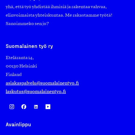
yhä, että työ yhdistää ihmisiä ja rakentaa vahvaa,
elinvoimaista yhteiskuntaa. Me rakastamme työtä!
Sanoimmeko sen jo?
Suomalainen työ ry
Eteläranta 14,
00130 Helsinki
Finland
asiakaspalvelu@suomalainentyo.fi
laskutus@suomalainentyo.fi
Avainlippu