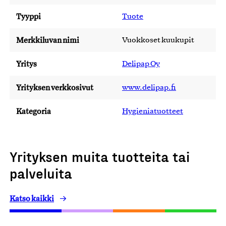
Tyyppi
Tuote
Merkkiluvan nimi
Vuokkoset kuukupit
Yritys
Delipap Oy
Yrityksen verkkosivut
www.delipap.fi
Kategoria
Hygieniatuotteet
Yrityksen muita tuotteita tai
palveluita
Katso kaikki