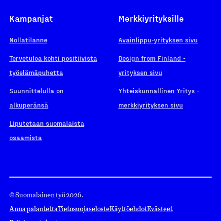
Kampanjat
Merkkiyrityksille
Nollatilanne
Avainlippu-yrityksen sivu
Tervetuloa kohti positiivista
Design from Finland -
työelämäpuhetta
yrityksen sivu
Suunnittelulla on
Yhteiskunnallinen Yritys -
alkuperänsä
merkkiyrityksen sivu
Liputetaan suomalaista
osaamista
© Suomalainen työ 2026.
Anna palautetta
Tietosuojaseloste
Käyttöehdot
Evästeet