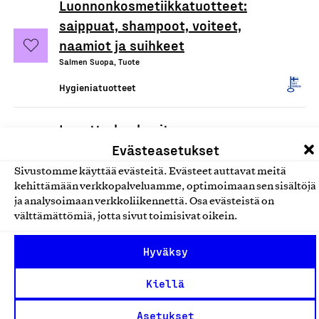
Luonnonkosmetiikkatuotteet:
saippuat, shampoot, voiteet,
naamiot ja suihkeet
Salmen Suopa, Tuote
Hygieniatuotteet
Lunette-kuukupit
Hexamer Oy, Tuote
Evästeasetukset
Hygieniatuotteet
Sivustomme käyttää evästeitä. Evästeet auttavat meitä
kehittämään verkkopalveluamme, optimoimaan sen sisältöjä
ja analysoimaan verkkoliikennettä. Osa evästeistä on
Septidin, antiseptinen
välttämättömiä, jotta sivut toimisivat oikein.
haavanpuhdistusliuos
Oy Septidin Ab, Tuote
Hyväksy
Hygieniatuotteet
Kiellä
Pienen Saippuapajan tuotteet
Asetukset