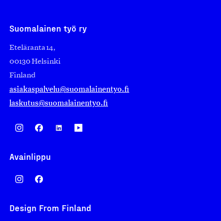
Suomalainen työ ry
Eteläranta 14,
00130 Helsinki
Finland
asiakaspalvelu@suomalainentyo.fi
laskutus@suomalainentyo.fi
Avainlippu
Design From Finland