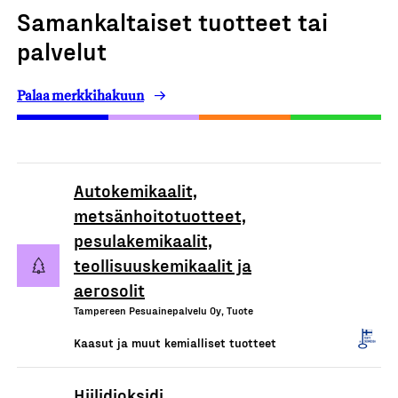
Samankaltaiset tuotteet tai
palvelut
Palaa merkkihakuun
Autokemikaalit,
metsänhoitotuotteet,
pesulakemikaalit,
teollisuuskemikaalit ja
aerosolit
Tampereen Pesuainepalvelu Oy, Tuote
Kaasut ja muut kemialliset tuotteet
Hiilidioksidi