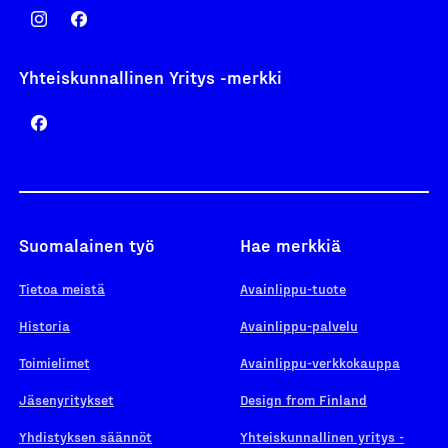
Yhteiskunnallinen Yritys -merkki
Suomalainen työ
Hae merkkiä
Tietoa meistä
Avainlippu-tuote
Historia
Avainlippu-palvelu
Toimielimet
Avainlippu-verkkokauppa
Jäsenyritykset
Design from Finland
Yhdistyksen säännöt
Yhteiskunnallinen yritys -