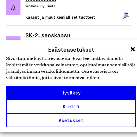
Woikoski Oy, Tuote
Kaasut ja muut kemialliset tuotteet
SK-2, seoskaasu
Woikoski Oy, Tuote
Evästeasetukset
Kaasut ja muut kemialliset tuotteet
Sivustomme käyttää evästeitä. Evästeet auttavat meitä
kehittämään verkkopalveluamme, optimoimaan sen sisältöjä
SK-18, seoskaasu
ja analysoimaan verkkoliikennettä. Osa evästeistä on
välttämättömiä, jotta sivut toimisivat oikein.
Woikoski Oy, Tuote
Kaasut ja muut kemialliset tuotteet
Hyväksy
Awomix, seoskaasu
Kiellä
Woikoski Oy, Tuote
Asetukset
Kaasut ja muut kemialliset tuotteet