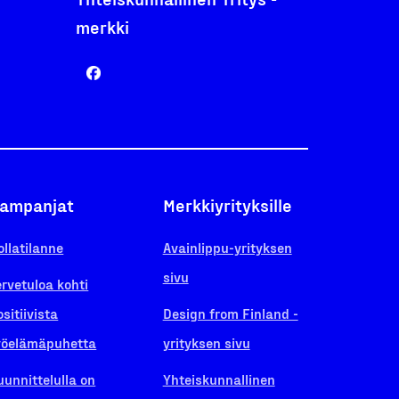
merkki
ampanjat
Merkkiyrityksille
ollatilanne
Avainlippu-yrityksen
sivu
ervetuloa kohti
ositiivista
Design from Finland -
yöelämäpuhetta
yrityksen sivu
uunnittelulla on
Yhteiskunnallinen