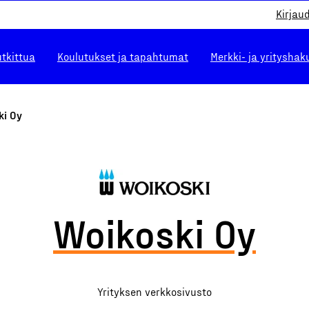
Kirjau
utkittua
Koulutukset ja tapahtumat
Merkki- ja yrityshak
ki Oy
Woikoski Oy
Yrityksen verkkosivusto