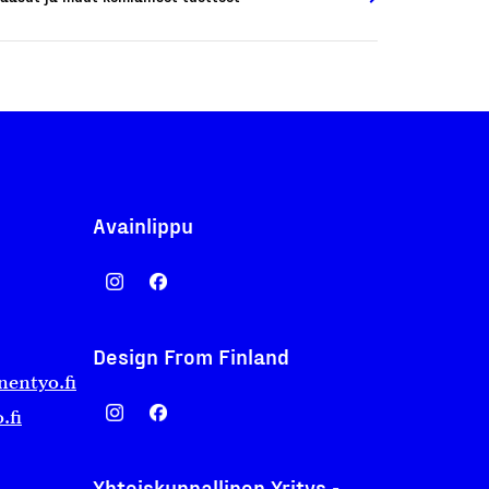
Avainlippu
Design From Finland
nentyo.fi
.fi
Yhteiskunnallinen Yritys -