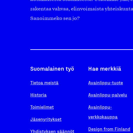
rakentaa vahvaa, elinvoimaista yhteiskunt
Sanoimmeko sen jo?
Suomalainen työ
Hae merkkiä
Tietoa meistä
Avainlippu-tuote
Historia
Avainlippu-palvelu
Toimielimet
Avainlippu-
verkkokauppa
Jäsenyritykset
Design from Finland
Yhdistyksen säännöt