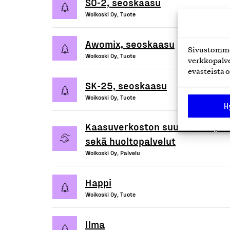
SO-2, seoskaasu
Woikoski Oy, Tuote
Awomix, seoskaasu
Sivustomme 
Woikoski Oy, Tuote
verkkopalve
evästeistä o
SK-25, seoskaasu
Woikoski Oy, Tuote
H
Kaasuverkoston suunnittelu, ase
sekä huoltopalvelut
Woikoski Oy, Palvelu
Happi
Woikoski Oy, Tuote
Ilma