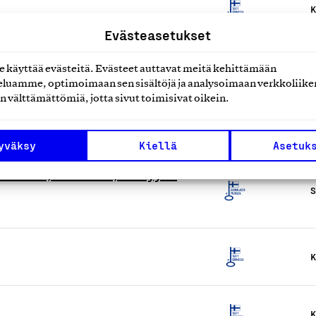
K
Evästeasetukset
K
käyttää evästeitä. Evästeet auttavat meitä kehittämään
luamme, optimoimaan sen sisältöjä ja analysoimaan verkkoliike
n välttämättömiä, jotta sivut toimisivat oikein.
K
yväksy
Kiellä
Asetuk
nnus- , koulutus-, analyysi-
S
K
K