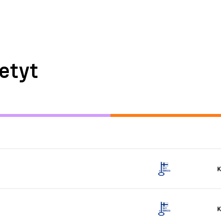
etyt
K
K