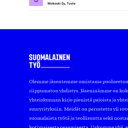
Woikoski Oy, Tuote
Olemme jäsentemme omistama puolueeton, 
riippumaton yhdistys. Jäseninämme on ko
yhteiskunnan kirjo pienistä pajoista ja yhte
suuryrityksiin. Meidät on perustettu yli 10
suomalaista työtä ja teollisuutta sekä nost
kotimaisesta osaamisesta. Uskomme yhä, ett