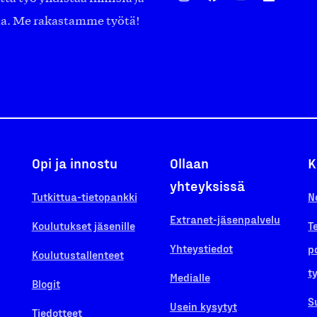
aa. Me rakastamme työtä!
Opi ja innostu
Ollaan
K
yhteyksissä
Tutkittua-tietopankki
N
Extranet-jäsenpalvelu
Koulutukset jäsenille
T
Yhteystiedot
p
Koulutustallenteet
t
Medialle
Blogit
S
Usein kysytyt
Tiedotteet