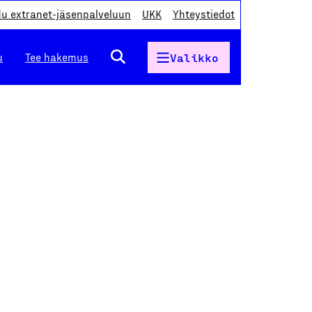
du extranet-jäsenpalveluun
UKK
Yhteystiedot
u
Tee hakemus
Valikko