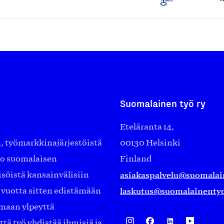
Suomalainen työ ry
Eteläranta 14,
työmarkkinajärjestöistä
00130 Helsinki
ko suomalaisen
Finland
asiakaspalvelu@suomalai
isöistä kansainvälisiin
laskutus@suomalainentyo
0 vuotta sitten edistämään
amaan ylpeyttä
ä työ yhdistää ihmisiä ja